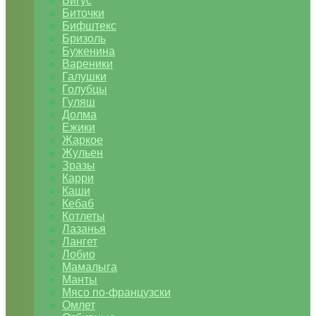
Бигус
Биточки
Бифштекс
Бризоль
Буженина
Вареники
Галушки
Голубцы
Гуляш
Долма
Ежики
Жаркое
Жульен
Зразы
Карри
Каши
Кебаб
Котлеты
Лазанья
Лангет
Лобио
Мамалыга
Манты
Мясо по-французски
Омлет