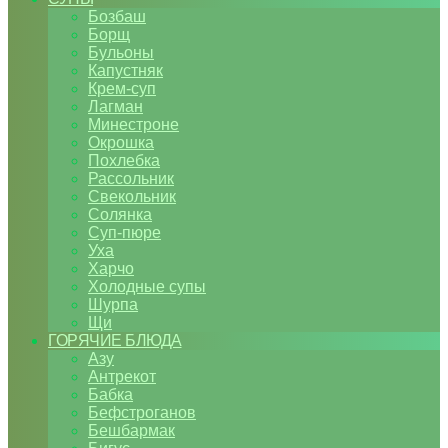
Бозбаш
Борщ
Бульоны
Капустняк
Крем-суп
Лагман
Минестроне
Окрошка
Похлебка
Рассольник
Свекольник
Солянка
Суп-пюре
Уха
Харчо
Холодные супы
Шурпа
Щи
ГОРЯЧИЕ БЛЮДА
Азу
Антрекот
Бабка
Бефстроганов
Бешбармак