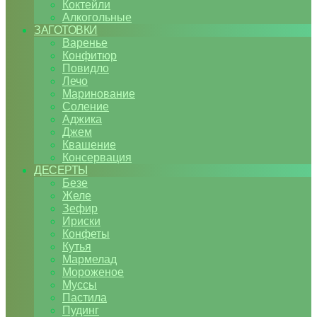
Коктейли
Алкогольные
ЗАГОТОВКИ
Варенье
Конфитюр
Повидло
Лечо
Маринование
Соление
Аджика
Джем
Квашение
Консервация
ДЕСЕРТЫ
Безе
Желе
Зефир
Ириски
Конфеты
Кутья
Мармелад
Мороженое
Муссы
Пастила
Пудинг