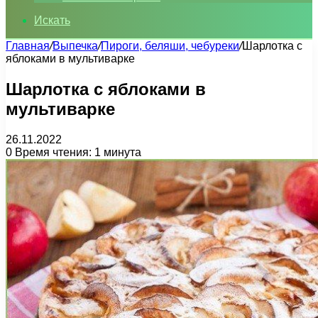
Искать
Главная
/
Выпечка
/
Пироги, беляши, чебуреки
/
Шарлотка с
яблоками в мультиварке
Шарлотка с яблоками в
мультиварке
26.11.2022
0
Время чтения: 1 минута