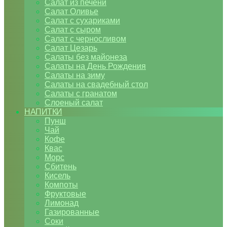
Салат из печени
Салат Оливье
Салат с сухариками
Салат с сыром
Салат с черносливом
Салат Цезарь
Салаты без майонеза
Салаты на День Рождения
Салаты на зиму
Салаты на свадебный стол
Салаты с гранатом
Слоеный салат
НАПИТКИ
Пунш
Чай
Кофе
Квас
Морс
Сбитень
Кисель
Компоты
Фруктовые
Лимонад
Газированные
Соки