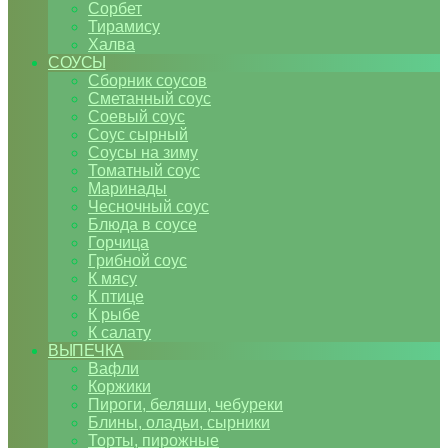
Сорбет
Тирамису
Халва
СОУСЫ
Сборник соусов
Сметанный соус
Соевый соус
Соус сырный
Соусы на зиму
Томатный соус
Маринады
Чесночный соус
Блюда в соусе
Горчица
Грибной соус
К мясу
К птице
К рыбе
К салату
ВЫПЕЧКА
Вафли
Коржики
Пироги, беляши, чебуреки
Блины, оладьи, сырники
Торты, пирожные