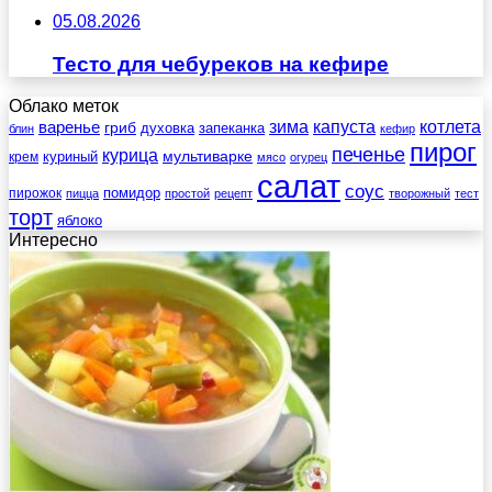
05.08.2026
Тесто для чебуреков на кефире
Облако меток
зима
котлета
варенье
капуста
гриб
духовка
запеканка
блин
кефир
пирог
печенье
курица
мультиварке
куриный
крем
мясо
огурец
салат
соус
помидор
пирожок
пицца
простой
рецепт
творожный
тест
торт
яблоко
Интересно