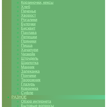
Корзиночки, кексы
Хлеб
Печенье
Хворост
Рогалики
Булочки
Бисквит
Пахлава
Лепешки
Пряники
Пицца
Хачапури
Чизкейк
Штрудель
Шарлотка
Манник
Запеканка
Пончики
Творожник
Глазурь
Коврижка
Суфле
РАЗНОЕ
Обзор интернета
Бытовые вопросы