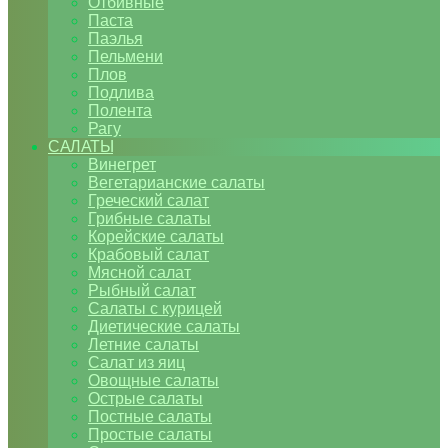
Отбивные
Паста
Паэлья
Пельмени
Плов
Подлива
Полента
Рагу
САЛАТЫ
Винегрет
Вегетарианские салаты
Греческий салат
Грибные салаты
Корейские салаты
Крабовый салат
Мясной салат
Рыбный салат
Салаты с курицей
Диетические салаты
Летние салаты
Салат из яиц
Овощные салаты
Острые салаты
Постные салаты
Простые салаты