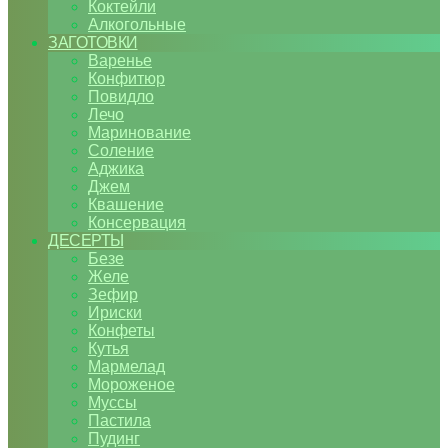
Коктейли
Алкогольные
ЗАГОТОВКИ
Варенье
Конфитюр
Повидло
Лечо
Маринование
Соление
Аджика
Джем
Квашение
Консервация
ДЕСЕРТЫ
Безе
Желе
Зефир
Ириски
Конфеты
Кутья
Мармелад
Мороженое
Муссы
Пастила
Пудинг