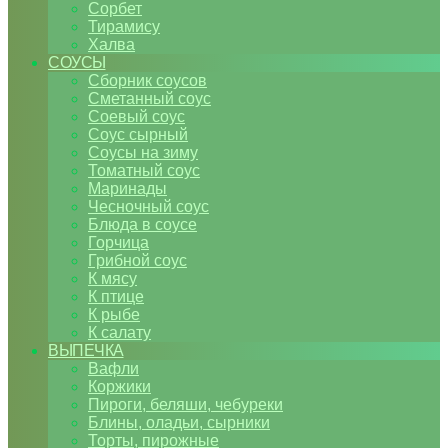
Сорбет
Тирамису
Халва
СОУСЫ
Сборник соусов
Сметанный соус
Соевый соус
Соус сырный
Соусы на зиму
Томатный соус
Маринады
Чесночный соус
Блюда в соусе
Горчица
Грибной соус
К мясу
К птице
К рыбе
К салату
ВЫПЕЧКА
Вафли
Коржики
Пироги, беляши, чебуреки
Блины, оладьи, сырники
Торты, пирожные