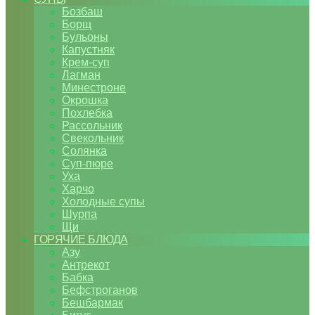
Бозбаш
Борщ
Бульоны
Капустняк
Крем-суп
Лагман
Минестроне
Окрошка
Похлебка
Рассольник
Свекольник
Солянка
Суп-пюре
Уха
Харчо
Холодные супы
Шурпа
Щи
ГОРЯЧИЕ БЛЮДА
Азу
Антрекот
Бабка
Бефстроганов
Бешбармак