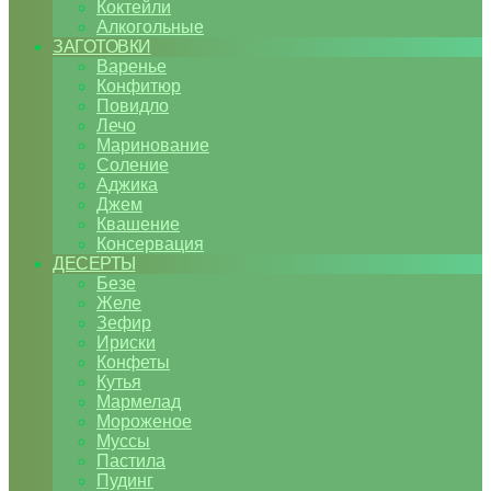
Коктейли
Алкогольные
ЗАГОТОВКИ
Варенье
Конфитюр
Повидло
Лечо
Маринование
Соление
Аджика
Джем
Квашение
Консервация
ДЕСЕРТЫ
Безе
Желе
Зефир
Ириски
Конфеты
Кутья
Мармелад
Мороженое
Муссы
Пастила
Пудинг