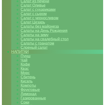
Салат из печени
Салат Оливье
Салат с сухариками
Салат с сыром
Салат с черносливом
Салат Цезарь
Салаты без майонеза
Салаты на День Рождения
Салаты на зиму
Салаты на свадебный стол
Салаты с гранатом
Слоеный салат
НАПИТКИ
Пунш
Чай
Кофе
Квас
Морс
Сбитень
Кисель
Компоты
Фруктовые
Лимонад
Газированные
Соки