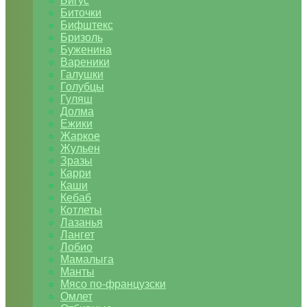
Бигус
Биточки
Бифштекс
Бризоль
Буженина
Вареники
Галушки
Голубцы
Гуляш
Долма
Ежики
Жаркое
Жульен
Зразы
Карри
Каши
Кебаб
Котлеты
Лазанья
Лангет
Лобио
Мамалыга
Манты
Мясо по-французски
Омлет