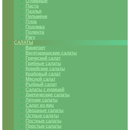
Отбивные
Паста
Паэлья
Пельмени
Плов
Подлива
Полента
Рагу
САЛАТЫ
Винегрет
Вегетарианские салаты
Греческий салат
Грибные салаты
Корейские салаты
Крабовый салат
Мясной салат
Рыбный салат
Салаты с курицей
Диетические салаты
Летние салаты
Салат из яиц
Овощные салаты
Острые салаты
Постные салаты
Простые салаты