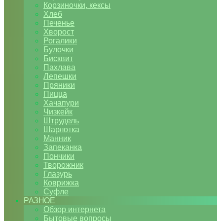
Корзиночки, кексы
Хлеб
Печенье
Хворост
Рогалики
Булочки
Бисквит
Пахлава
Лепешки
Пряники
Пицца
Хачапури
Чизкейк
Штрудель
Шарлотка
Манник
Запеканка
Пончики
Творожник
Глазурь
Коврижка
Суфле
РАЗНОЕ
Обзор интернета
Бытовые вопросы