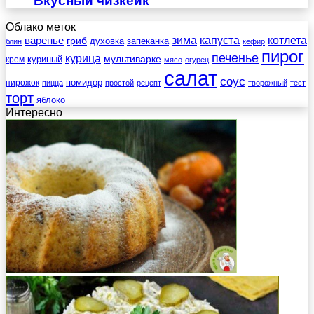
Вкусный чизкейк
Облако меток
зима
котлета
варенье
капуста
гриб
духовка
запеканка
блин
кефир
пирог
печенье
курица
мультиварке
куриный
крем
мясо
огурец
салат
соус
помидор
пирожок
пицца
простой
рецепт
творожный
тест
торт
яблоко
Интересно