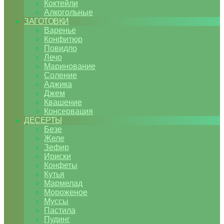
Коктейли
Алкогольные
ЗАГОТОВКИ
Варенье
Конфитюр
Повидло
Лечо
Маринование
Соление
Аджика
Джем
Квашение
Консервация
ДЕСЕРТЫ
Безе
Желе
Зефир
Ириски
Конфеты
Кутья
Мармелад
Мороженое
Муссы
Пастила
Пудинг