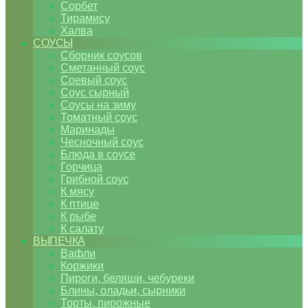
Сорбет
Тирамису
Халва
СОУСЫ
Сборник соусов
Сметанный соус
Соевый соус
Соус сырный
Соусы на зиму
Томатный соус
Маринады
Чесночный соус
Блюда в соусе
Горчица
Грибной соус
К мясу
К птице
К рыбе
К салату
ВЫПЕЧКА
Вафли
Коржики
Пироги, беляши, чебуреки
Блины, оладьи, сырники
Торты, пирожные