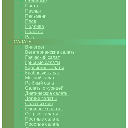
Отбивные
Паста
Паэлья
Пельмени
Плов
Подлива
Полента
Рагу
САЛАТЫ
Винегрет
Вегетарианские салаты
Греческий салат
Грибные салаты
Корейские салаты
Крабовый салат
Мясной салат
Рыбный салат
Салаты с курицей
Диетические салаты
Летние салаты
Салат из яиц
Овощные салаты
Острые салаты
Постные салаты
Простые салаты