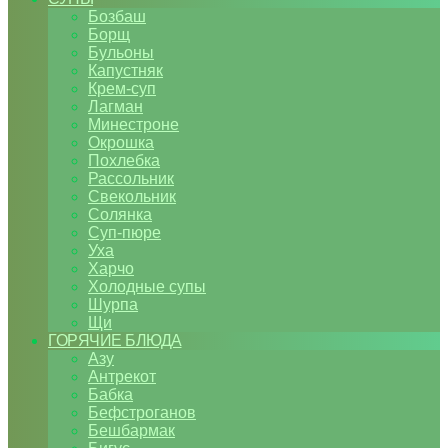
Бозбаш
Борщ
Бульоны
Капустняк
Крем-суп
Лагман
Минестроне
Окрошка
Похлебка
Рассольник
Свекольник
Солянка
Суп-пюре
Уха
Харчо
Холодные супы
Шурпа
Щи
ГОРЯЧИЕ БЛЮДА
Азу
Антрекот
Бабка
Бефстроганов
Бешбармак