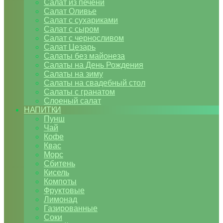
Салат из печени
Салат Оливье
Салат с сухариками
Салат с сыром
Салат с черносливом
Салат Цезарь
Салаты без майонеза
Салаты на День Рождения
Салаты на зиму
Салаты на свадебный стол
Салаты с гранатом
Слоеный салат
НАПИТКИ
Пунш
Чай
Кофе
Квас
Морс
Сбитень
Кисель
Компоты
Фруктовые
Лимонад
Газированные
Соки