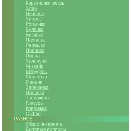
Корзиночки, кексы
Хлеб
Печенье
Хворост
Рогалики
Булочки
Бисквит
Пахлава
Лепешки
Пряники
Пицца
Хачапури
Чизкейк
Штрудель
Шарлотка
Манник
Запеканка
Пончики
Творожник
Глазурь
Коврижка
Суфле
РАЗНОЕ
Обзор интернета
Бытовые вопросы