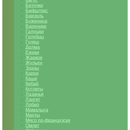
Бигус
Биточки
Бифштекс
Бризоль
Буженина
Вареники
Галушки
Голубцы
Гуляш
Долма
Ежики
Жаркое
Жульен
Зразы
Карри
Каши
Кебаб
Котлеты
Лазанья
Лангет
Лобио
Мамалыга
Манты
Мясо по-французски
Омлет