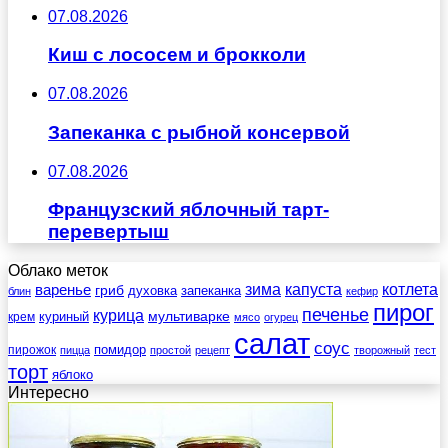
07.08.2026
Киш с лососем и брокколи
07.08.2026
Запеканка с рыбной консервой
07.08.2026
Французский яблочный тарт-
перевертыш
Облако меток
зима
котлета
варенье
капуста
гриб
духовка
запеканка
блин
кефир
пирог
печенье
курица
мультиварке
куриный
крем
мясо
огурец
салат
соус
помидор
пирожок
пицца
простой
рецепт
творожный
тест
торт
яблоко
Интересно