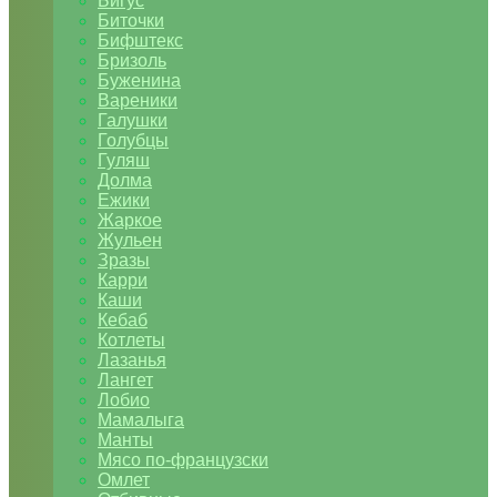
Бигус
Биточки
Бифштекс
Бризоль
Буженина
Вареники
Галушки
Голубцы
Гуляш
Долма
Ежики
Жаркое
Жульен
Зразы
Карри
Каши
Кебаб
Котлеты
Лазанья
Лангет
Лобио
Мамалыга
Манты
Мясо по-французски
Омлет