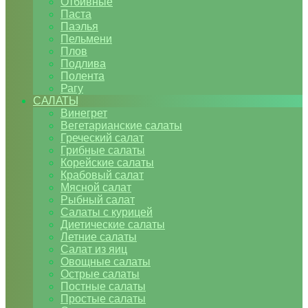
Отбивные
Паста
Паэлья
Пельмени
Плов
Подлива
Полента
Рагу
САЛАТЫ
Винегрет
Вегетарианские салаты
Греческий салат
Грибные салаты
Корейские салаты
Крабовый салат
Мясной салат
Рыбный салат
Салаты с курицей
Диетические салаты
Летние салаты
Салат из яиц
Овощные салаты
Острые салаты
Постные салаты
Простые салаты