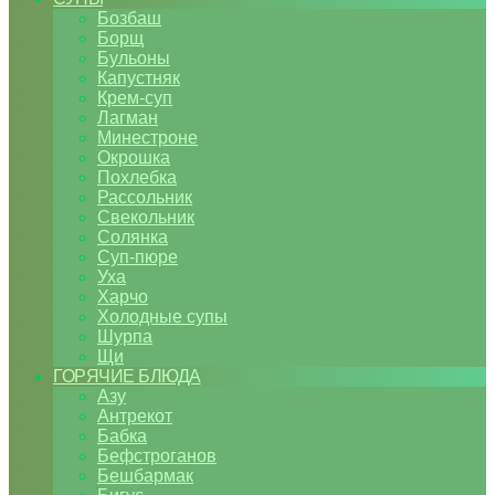
Бозбаш
Борщ
Бульоны
Капустняк
Крем-суп
Лагман
Минестроне
Окрошка
Похлебка
Рассольник
Свекольник
Солянка
Суп-пюре
Уха
Харчо
Холодные супы
Шурпа
Щи
ГОРЯЧИЕ БЛЮДА
Азу
Антрекот
Бабка
Бефстроганов
Бешбармак