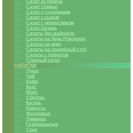
Салат из печени
Салат Оливье
Салат с сухариками
Салат с сыром
Салат с черносливом
Салат Цезарь
Салаты без майонеза
Салаты на День Рождения
Салаты на зиму
Салаты на свадебный стол
Салаты с гранатом
Слоеный салат
НАПИТКИ
Пунш
Чай
Кофе
Квас
Морс
Сбитень
Кисель
Компоты
Фруктовые
Лимонад
Газированные
Соки