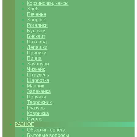
Корзиночки, кексы
Хлеб
Печенье
Хворост
Рогалики
Булочки
Бисквит
Пахлава
Лепешки
Пряники
Пицца
Хачапури
Чизкейк
Штрудель
Шарлотка
Манник
Запеканка
Пончики
Творожник
Глазурь
Коврижка
Суфле
РАЗНОЕ
Обзор интернета
Бытовые вопросы