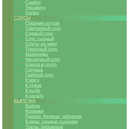
Сорбет
Тирамису
Халва
СОУСЫ
Сборник соусов
Сметанный соус
Соевый соус
Соус сырный
Соусы на зиму
Томатный соус
Маринады
Чесночный соус
Блюда в соусе
Горчица
Грибной соус
К мясу
К птице
К рыбе
К салату
ВЫПЕЧКА
Вафли
Коржики
Пироги, беляши, чебуреки
Блины, оладьи, сырники
Торты, пирожные