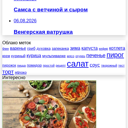
Самса с ветчиной и сыром
06.08.2026
Венгерская ватрушка
Облако меток
зима
котлета
варенье
капуста
гриб
духовка
запеканка
блин
кефир
пирог
печенье
курица
мультиварке
куриный
крем
мясо
огурец
салат
соус
помидор
пирожок
пицца
простой
рецепт
творожный
тест
торт
яблоко
Интересно