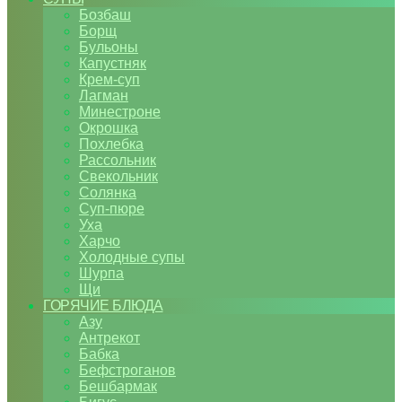
Бозбаш
Борщ
Бульоны
Капустняк
Крем-суп
Лагман
Минестроне
Окрошка
Похлебка
Рассольник
Свекольник
Солянка
Суп-пюре
Уха
Харчо
Холодные супы
Шурпа
Щи
ГОРЯЧИЕ БЛЮДА
Азу
Антрекот
Бабка
Бефстроганов
Бешбармак