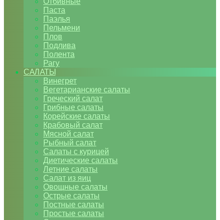
Отбивные
Паста
Паэлья
Пельмени
Плов
Подлива
Полента
Рагу
САЛАТЫ
Винегрет
Вегетарианские салаты
Греческий салат
Грибные салаты
Корейские салаты
Крабовый салат
Мясной салат
Рыбный салат
Салаты с курицей
Диетические салаты
Летние салаты
Салат из яиц
Овощные салаты
Острые салаты
Постные салаты
Простые салаты