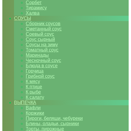
Сорбет
Тирамису
Халва
СОУСЫ
Сборник соусов
Сметанный соус
Соевый соус
Соус сырный
Соусы на зиму
Томатный соус
Маринады
Чесночный соус
Блюда в соусе
Горчица
Грибной соус
К мясу
К птице
К рыбе
К салату
ВЫПЕЧКА
Вафли
Коржики
Пироги, беляши, чебуреки
Блины, оладьи, сырники
Торты, пирожные