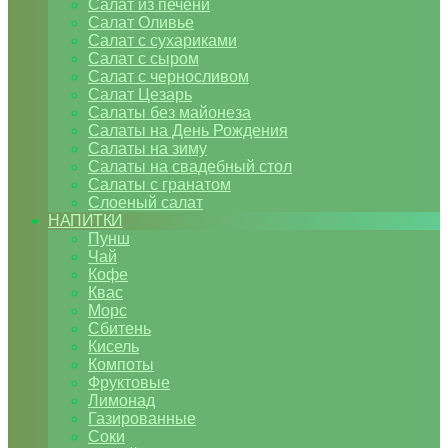
Салат из печени
Салат Оливье
Салат с сухариками
Салат с сыром
Салат с черносливом
Салат Цезарь
Салаты без майонеза
Салаты на День Рождения
Салаты на зиму
Салаты на свадебный стол
Салаты с гранатом
Слоеный салат
НАПИТКИ
Пунш
Чай
Кофе
Квас
Морс
Сбитень
Кисель
Компоты
Фруктовые
Лимонад
Газированные
Соки