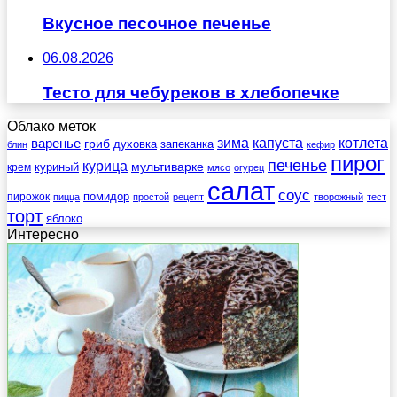
Вкусное песочное печенье
06.08.2026
Тесто для чебуреков в хлебопечке
Облако меток
зима
котлета
варенье
капуста
гриб
духовка
запеканка
блин
кефир
пирог
печенье
курица
мультиварке
куриный
крем
мясо
огурец
салат
соус
помидор
пирожок
пицца
простой
рецепт
творожный
тест
торт
яблоко
Интересно