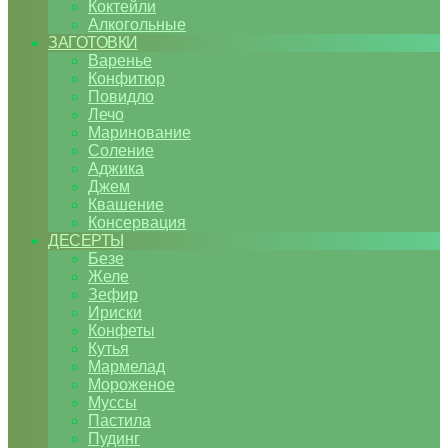
Коктейли
Алкогольные
ЗАГОТОВКИ
Варенье
Конфитюр
Повидло
Лечо
Маринование
Соление
Аджика
Джем
Квашение
Консервация
ДЕСЕРТЫ
Безе
Желе
Зефир
Ириски
Конфеты
Кутья
Мармелад
Мороженое
Муссы
Пастила
Пудинг