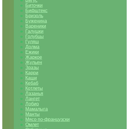
Бигус
Биточки
Бифштекс
Бризоль
Буженина
Вареники
Галушки
Голубцы
Гуляш
Долма
Ежики
Жаркое
Жульен
Зразы
Карри
Каши
Кебаб
Котлеты
Лазанья
Лангет
Лобио
Мамалыга
Манты
Мясо по-французски
Омлет