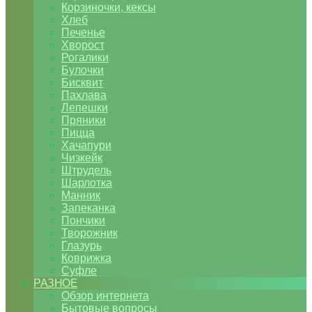
Корзиночки, кексы
Хлеб
Печенье
Хворост
Рогалики
Булочки
Бисквит
Пахлава
Лепешки
Пряники
Пицца
Хачапури
Чизкейк
Штрудель
Шарлотка
Манник
Запеканка
Пончики
Творожник
Глазурь
Коврижка
Суфле
РАЗНОЕ
Обзор интернета
Бытовые вопросы