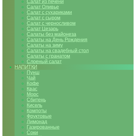
Салат из печени
Салат Оливье
Салат с сухариками
Салат с сыром
Салат с черносливом
Салат Цезарь
Салаты без майонеза
Салаты на День Рождения
Салаты на зиму
Салаты на свадебный стол
Салаты с гранатом
Слоеный салат
НАПИТКИ
Пунш
Чай
Кофе
Квас
Морс
Сбитень
Кисель
Компоты
Фруктовые
Лимонад
Газированные
Соки