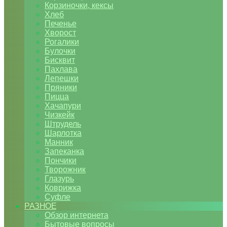
Корзиночки, кексы
Хлеб
Печенье
Хворост
Рогалики
Булочки
Бисквит
Пахлава
Лепешки
Пряники
Пицца
Хачапури
Чизкейк
Штрудель
Шарлотка
Манник
Запеканка
Пончики
Творожник
Глазурь
Коврижка
Суфле
РАЗНОЕ
Обзор интернета
Бытовые вопросы