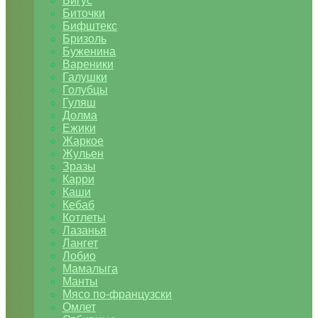
Бигус
Биточки
Бифштекс
Бризоль
Буженина
Вареники
Галушки
Голубцы
Гуляш
Долма
Ежики
Жаркое
Жульен
Зразы
Карри
Каши
Кебаб
Котлеты
Лазанья
Лангет
Лобио
Мамалыга
Манты
Мясо по-французски
Омлет