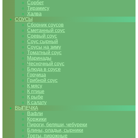
Сорбет
Тирамису
Халва
СОУСЫ
Сборник соусов
Сметанный соус
Соевый соус
Соус сырный
Соусы на зиму
Томатный соус
Маринады
Чесночный соус
Блюда в соусе
Горчица
Грибной соус
К мясу
К птице
К рыбе
К салату
ВЫПЕЧКА
Вафли
Коржики
Пироги, беляши, чебуреки
Блины, оладьи, сырники
Торты, пирожные