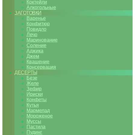
Коктейли
Алкогольные
ЗАГОТОВКИ
Варенье
Конфитюр
Повидло
Лечо
Маринование
Соление
Аджика
Джем
Квашение
Консервация
ДЕСЕРТЫ
Безе
Желе
Зефир
Ириски
Конфеты
Кутья
Мармелад
Мороженое
Муссы
Пастила
Пудинг