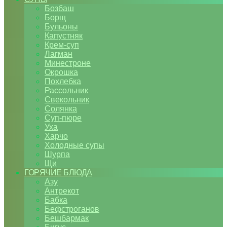
Бозбаш
Борщ
Бульоны
Капустняк
Крем-суп
Лагман
Минестроне
Окрошка
Похлебка
Рассольник
Свекольник
Солянка
Суп-пюре
Уха
Харчо
Холодные супы
Шурпа
Щи
ГОРЯЧИЕ БЛЮДА
Азу
Антрекот
Бабка
Бефстроганов
Бешбармак