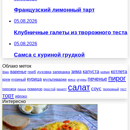
Французский лимонный тарт
05.08.2026
Клубничные галеты из творожного теста
05.08.2026
Самса с куриной грудкой
Облако меток
зима
котлета
варенье
капуста
гриб
духовка
запеканка
блин
кефир
пирог
печенье
курица
мультиварке
куриный
крем
мясо
огурец
салат
соус
помидор
пирожок
пицца
простой
рецепт
творожный
тест
торт
яблоко
Интересно