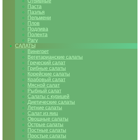
Отбивные
Паста
Паэлья
Пельмени
Плов
Подлива
Полента
Рагу
САЛАТЫ
Винегрет
Вегетарианские салаты
Греческий салат
Грибные салаты
Корейские салаты
Крабовый салат
Мясной салат
Рыбный салат
Салаты с курицей
Диетические салаты
Летние салаты
Салат из яиц
Овощные салаты
Острые салаты
Постные салаты
Простые салаты