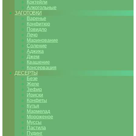
Коктейли
Алкогольные
ЗАГОТОВКИ
Варенье
Конфитюр
Повидло
Лечо
Маринование
Соление
Аджика
Джем
Квашение
Консервация
ДЕСЕРТЫ
Безе
Желе
Зефир
Ириски
Конфеты
Кутья
Мармелад
Мороженое
Муссы
Пастила
Пудинг