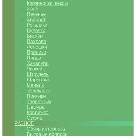
Корзиночки, кексы
Хлеб
Печенье
Хворост
Рогалики
Булочки
Бисквит
Пахлава
Лепешки
Пряники
Пицца
Хачапури
Чизкейк
Штрудель
Шарлотка
Манник
Запеканка
Пончики
Творожник
Глазурь
Коврижка
Суфле
РАЗНОЕ
Обзор интернета
Бытовые вопросы