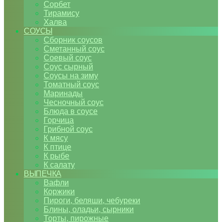
Сорбет
Тирамису
Халва
СОУСЫ
Сборник соусов
Сметанный соус
Соевый соус
Соус сырный
Соусы на зиму
Томатный соус
Маринады
Чесночный соус
Блюда в соусе
Горчица
Грибной соус
К мясу
К птице
К рыбе
К салату
ВЫПЕЧКА
Вафли
Коржики
Пироги, беляши, чебуреки
Блины, оладьи, сырники
Торты, пирожные