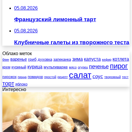
05.08.2026
Французский лимонный тарт
05.08.2026
Клубничные галеты из творожного теста
Облако меток
зима
котлета
варенье
капуста
гриб
духовка
запеканка
блин
кефир
пирог
печенье
курица
мультиварке
куриный
крем
мясо
огурец
салат
соус
помидор
пирожок
пицца
простой
рецепт
творожный
тест
торт
яблоко
Интересно