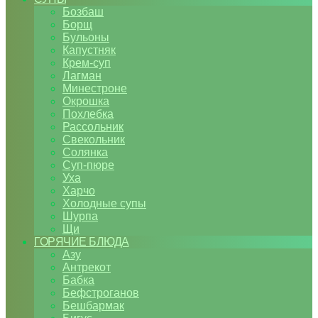
Бозбаш
Борщ
Бульоны
Капустняк
Крем-суп
Лагман
Минестроне
Окрошка
Похлебка
Рассольник
Свекольник
Солянка
Суп-пюре
Уха
Харчо
Холодные супы
Шурпа
Щи
ГОРЯЧИЕ БЛЮДА
Азу
Антрекот
Бабка
Бефстроганов
Бешбармак