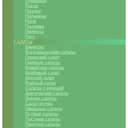
Отбивные
Паста
Паэлья
Пельмени
Плов
Подлива
Полента
Рагу
САЛАТЫ
Винегрет
Вегетарианские салаты
Греческий салат
Грибные салаты
Корейские салаты
Крабовый салат
Мясной салат
Рыбный салат
Салаты с курицей
Диетические салаты
Летние салаты
Салат из яиц
Овощные салаты
Острые салаты
Постные салаты
Простые салаты