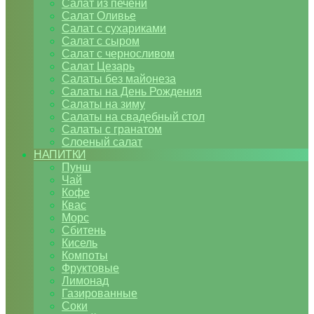
Салат из печени
Салат Оливье
Салат с сухариками
Салат с сыром
Салат с черносливом
Салат Цезарь
Салаты без майонеза
Салаты на День Рождения
Салаты на зиму
Салаты на свадебный стол
Салаты с гранатом
Слоеный салат
НАПИТКИ
Пунш
Чай
Кофе
Квас
Морс
Сбитень
Кисель
Компоты
Фруктовые
Лимонад
Газированные
Соки