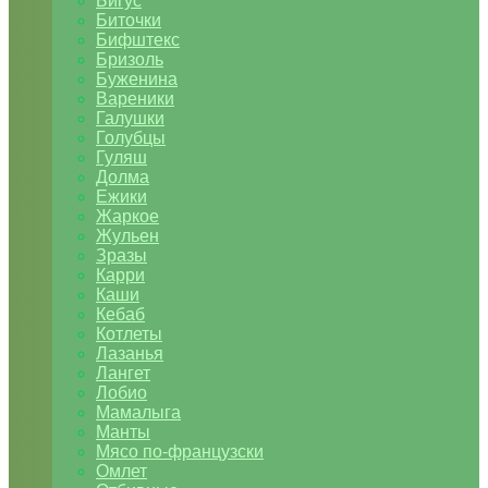
Бигус
Биточки
Бифштекс
Бризоль
Буженина
Вареники
Галушки
Голубцы
Гуляш
Долма
Ежики
Жаркое
Жульен
Зразы
Карри
Каши
Кебаб
Котлеты
Лазанья
Лангет
Лобио
Мамалыга
Манты
Мясо по-французски
Омлет