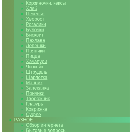
Корзиночки, кексы
Хлеб
Печенье
Хворост
Рогалики
Булочки
Бисквит
Пахлава
Лепешки
Пряники
Пицца
Хачапури
Чизкейк
Штрудель
Шарлотка
Манник
Запеканка
Пончики
Творожник
Глазурь
Коврижка
Суфле
РАЗНОЕ
Обзор интернета
Бытовые вопросы