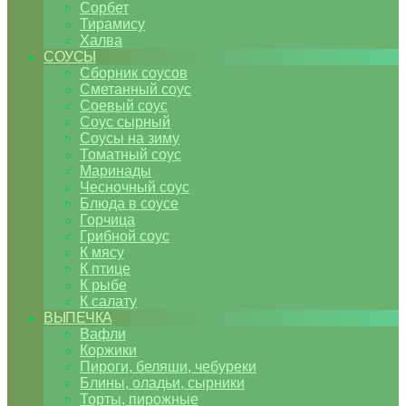
Сорбет
Тирамису
Халва
СОУСЫ
Сборник соусов
Сметанный соус
Соевый соус
Соус сырный
Соусы на зиму
Томатный соус
Маринады
Чесночный соус
Блюда в соусе
Горчица
Грибной соус
К мясу
К птице
К рыбе
К салату
ВЫПЕЧКА
Вафли
Коржики
Пироги, беляши, чебуреки
Блины, оладьи, сырники
Торты, пирожные