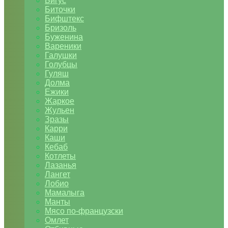
Бигус
Биточки
Бифштекс
Бризоль
Буженина
Вареники
Галушки
Голубцы
Гуляш
Долма
Ежики
Жаркое
Жульен
Зразы
Карри
Каши
Кебаб
Котлеты
Лазанья
Лангет
Лобио
Мамалыга
Манты
Мясо по-французски
Омлет