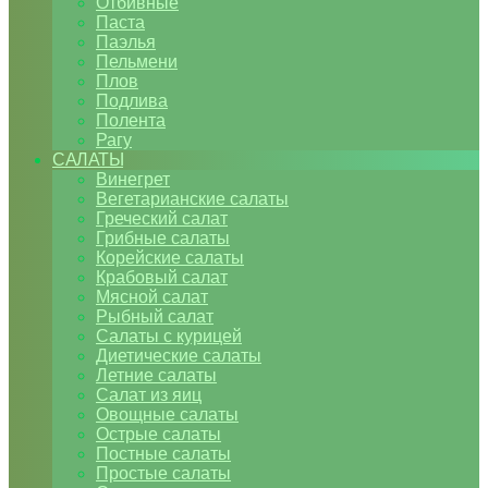
Отбивные
Паста
Паэлья
Пельмени
Плов
Подлива
Полента
Рагу
САЛАТЫ
Винегрет
Вегетарианские салаты
Греческий салат
Грибные салаты
Корейские салаты
Крабовый салат
Мясной салат
Рыбный салат
Салаты с курицей
Диетические салаты
Летние салаты
Салат из яиц
Овощные салаты
Острые салаты
Постные салаты
Простые салаты