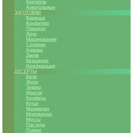
Коктейли
Алкогольные
ЗАГОТОВКИ
Варенье
Конфитюр
Повидло
Лечо
Маринование
Соление
Аджика
Джем
Квашение
Консервация
ДЕСЕРТЫ
Безе
Желе
Зефир
Ириски
Конфеты
Кутья
Мармелад
Мороженое
Муссы
Пастила
Пудинг