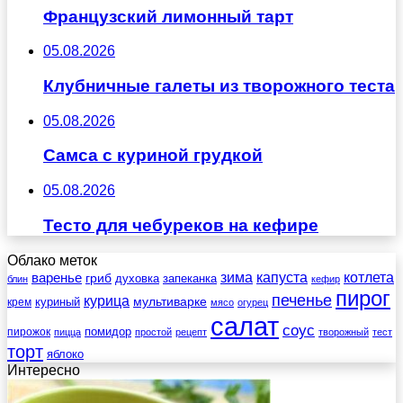
Французский лимонный тарт
05.08.2026
Клубничные галеты из творожного теста
05.08.2026
Самса с куриной грудкой
05.08.2026
Тесто для чебуреков на кефире
Облако меток
зима
котлета
варенье
капуста
гриб
духовка
запеканка
блин
кефир
пирог
печенье
курица
мультиварке
куриный
крем
мясо
огурец
салат
соус
помидор
пирожок
пицца
простой
рецепт
творожный
тест
торт
яблоко
Интересно