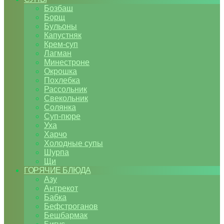
Бозбаш
Борщ
Бульоны
Капустняк
Крем-суп
Лагман
Минестроне
Окрошка
Похлебка
Рассольник
Свекольник
Солянка
Суп-пюре
Уха
Харчо
Холодные супы
Шурпа
Щи
ГОРЯЧИЕ БЛЮДА
Азу
Антрекот
Бабка
Бефстроганов
Бешбармак