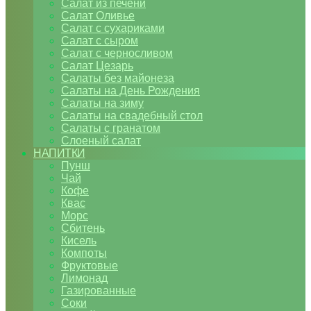
Салат из печени
Салат Оливье
Салат с сухариками
Салат с сыром
Салат с черносливом
Салат Цезарь
Салаты без майонеза
Салаты на День Рождения
Салаты на зиму
Салаты на свадебный стол
Салаты с гранатом
Слоеный салат
НАПИТКИ
Пунш
Чай
Кофе
Квас
Морс
Сбитень
Кисель
Компоты
Фруктовые
Лимонад
Газированные
Соки