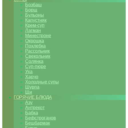
Бозбаш
Борщ
Бульоны
Капустняк
Крем-суп
Лагман
Минестроне
Окрошка
Похлебка
Рассольник
Свекольник
Солянка
Суп-пюре
Уха
Харчо
Холодные супы
Шурпа
Щи
ГОРЯЧИЕ БЛЮДА
Азу
Антрекот
Бабка
Бефстроганов
Бешбармак