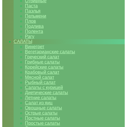
Отбивные
Паста
Паэлья
Пельмени
Плов
Подлива
Полента
Рагу
САЛАТЫ
Винегрет
Вегетарианские салаты
Греческий салат
Грибные салаты
Корейские салаты
Крабовый салат
Мясной салат
Рыбный салат
Салаты с курицей
Диетические салаты
Летние салаты
Салат из яиц
Овощные салаты
Острые салаты
Постные салаты
Простые салаты