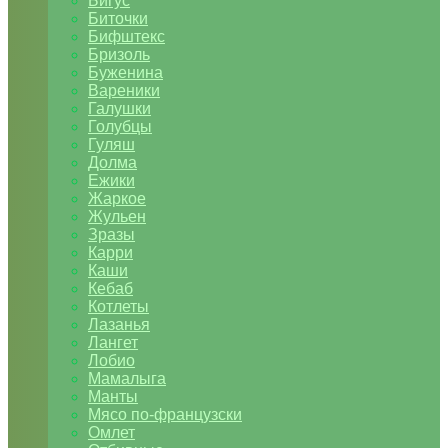
Бигус
Биточки
Бифштекс
Бризоль
Буженина
Вареники
Галушки
Голубцы
Гуляш
Долма
Ежики
Жаркое
Жульен
Зразы
Карри
Каши
Кебаб
Котлеты
Лазанья
Лангет
Лобио
Мамалыга
Манты
Мясо по-французски
Омлет