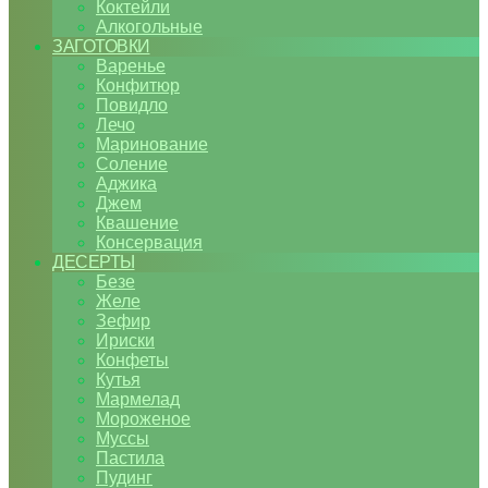
Коктейли
Алкогольные
ЗАГОТОВКИ
Варенье
Конфитюр
Повидло
Лечо
Маринование
Соление
Аджика
Джем
Квашение
Консервация
ДЕСЕРТЫ
Безе
Желе
Зефир
Ириски
Конфеты
Кутья
Мармелад
Мороженое
Муссы
Пастила
Пудинг