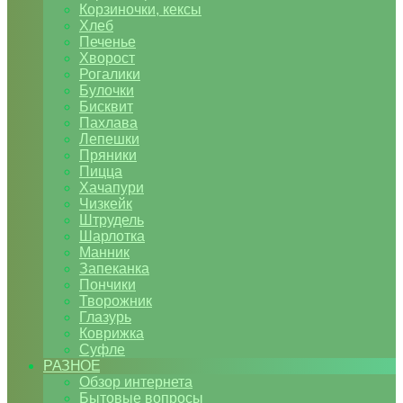
Корзиночки, кексы
Хлеб
Печенье
Хворост
Рогалики
Булочки
Бисквит
Пахлава
Лепешки
Пряники
Пицца
Хачапури
Чизкейк
Штрудель
Шарлотка
Манник
Запеканка
Пончики
Творожник
Глазурь
Коврижка
Суфле
РАЗНОЕ
Обзор интернета
Бытовые вопросы