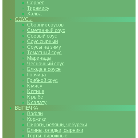
Сорбет
Тирамису
Халва
СОУСЫ
Сборник соусов
Сметанный соус
Соевый соус
Соус сырный
Соусы на зиму
Томатный соус
Маринады
Чесночный соус
Блюда в соусе
Горчица
Грибной соус
К мясу
К птице
К рыбе
К салату
ВЫПЕЧКА
Вафли
Коржики
Пироги, беляши, чебуреки
Блины, оладьи, сырники
Торты, пирожные