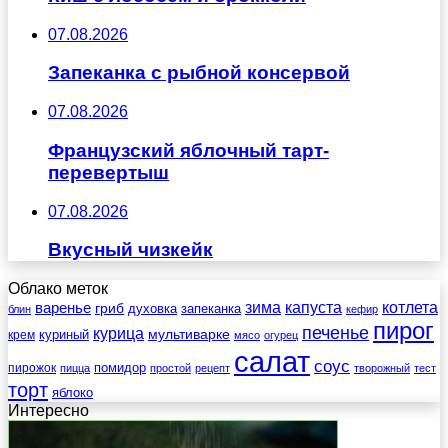
07.08.2026
Запеканка с рыбной консервой
07.08.2026
Французский яблочный тарт-
перевертыш
07.08.2026
Вкусный чизкейк
Облако меток
зима
котлета
варенье
капуста
гриб
духовка
запеканка
блин
кефир
пирог
печенье
курица
мультиварке
куриный
крем
мясо
огурец
салат
соус
помидор
пирожок
пицца
простой
рецепт
творожный
тест
торт
яблоко
Интересно