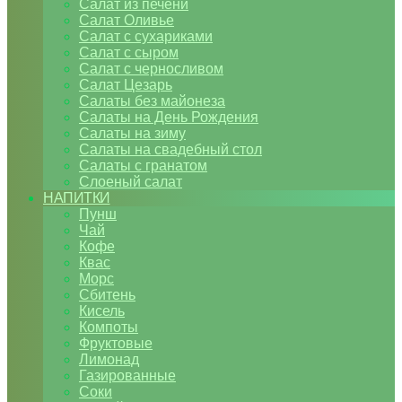
Салат из печени
Салат Оливье
Салат с сухариками
Салат с сыром
Салат с черносливом
Салат Цезарь
Салаты без майонеза
Салаты на День Рождения
Салаты на зиму
Салаты на свадебный стол
Салаты с гранатом
Слоеный салат
НАПИТКИ
Пунш
Чай
Кофе
Квас
Морс
Сбитень
Кисель
Компоты
Фруктовые
Лимонад
Газированные
Соки