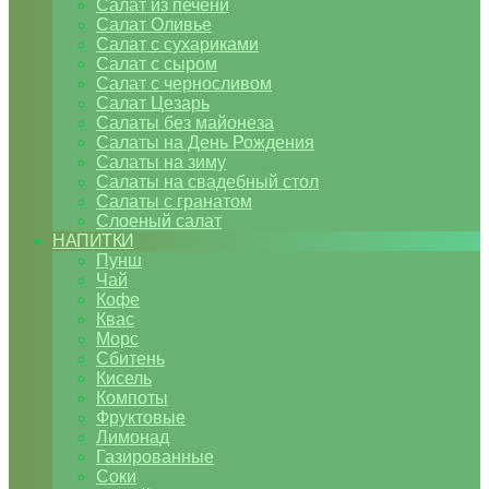
Салат из печени
Салат Оливье
Салат с сухариками
Салат с сыром
Салат с черносливом
Салат Цезарь
Салаты без майонеза
Салаты на День Рождения
Салаты на зиму
Салаты на свадебный стол
Салаты с гранатом
Слоеный салат
НАПИТКИ
Пунш
Чай
Кофе
Квас
Морс
Сбитень
Кисель
Компоты
Фруктовые
Лимонад
Газированные
Соки