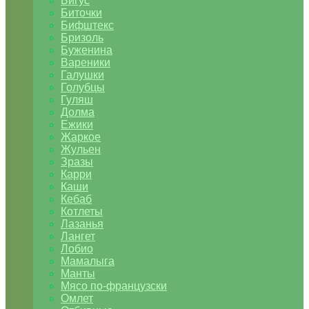
Бигус
Биточки
Бифштекс
Бризоль
Буженина
Вареники
Галушки
Голубцы
Гуляш
Долма
Ежики
Жаркое
Жульен
Зразы
Карри
Каши
Кебаб
Котлеты
Лазанья
Лангет
Лобио
Мамалыга
Манты
Мясо по-французски
Омлет