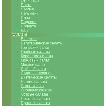
Отбивные
Паста
Паэлья
Пельмени
Плов
Подлива
Полента
Рагу
САЛАТЫ
Винегрет
Вегетарианские салаты
Греческий салат
Грибные салаты
Корейские салаты
Крабовый салат
Мясной салат
Рыбный салат
Салаты с курицей
Диетические салаты
Летние салаты
Салат из яиц
Овощные салаты
Острые салаты
Постные салаты
Простые салаты