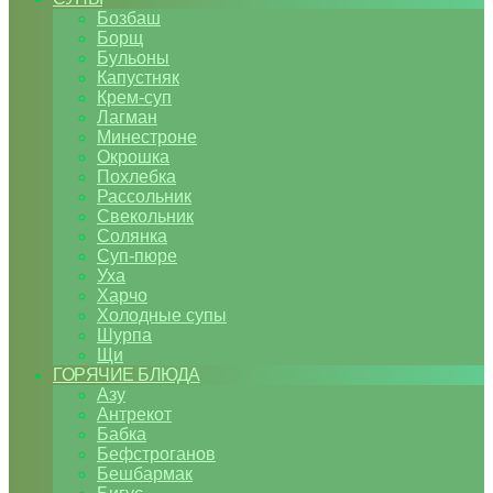
Бозбаш
Борщ
Бульоны
Капустняк
Крем-суп
Лагман
Минестроне
Окрошка
Похлебка
Рассольник
Свекольник
Солянка
Суп-пюре
Уха
Харчо
Холодные супы
Шурпа
Щи
ГОРЯЧИЕ БЛЮДА
Азу
Антрекот
Бабка
Бефстроганов
Бешбармак