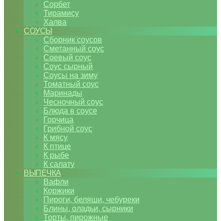
Сорбет
Тирамису
Халва
СОУСЫ
Сборник соусов
Сметанный соус
Соевый соус
Соус сырный
Соусы на зиму
Томатный соус
Маринады
Чесночный соус
Блюда в соусе
Горчица
Грибной соус
К мясу
К птице
К рыбе
К салату
ВЫПЕЧКА
Вафли
Коржики
Пироги, беляши, чебуреки
Блины, оладьи, сырники
Торты, пирожные