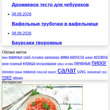
Дрожжевое тесто для чебуреков
08.08.2026
Вафельные трубочки в вафельнице
08.08.2026
Баурсаки творожные
Облако меток
зима
котлета
варенье
капуста
гриб
духовка
запеканка
блин
кефир
пирог
печенье
курица
мультиварке
куриный
крем
мясо
огурец
салат
соус
помидор
пирожок
пицца
простой
рецепт
творожный
тест
торт
яблоко
Интересно