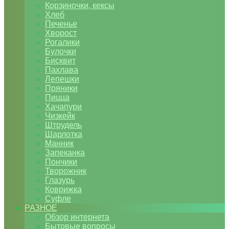
Корзиночки, кексы
Хлеб
Печенье
Хворост
Рогалики
Булочки
Бисквит
Пахлава
Лепешки
Пряники
Пицца
Хачапури
Чизкейк
Штрудель
Шарлотка
Манник
Запеканка
Пончики
Творожник
Глазурь
Коврижка
Суфле
РАЗНОЕ
Обзор интернета
Бытовые вопросы