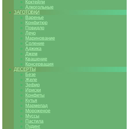
Коктейли
Алкогольные
ЗАГОТОВКИ
Варенье
Конфитюр
Повидло
Лечо
Маринование
Соление
Аджика
Джем
Квашение
Консервация
ДЕСЕРТЫ
Безе
Желе
Зефир
Ириски
Конфеты
Кутья
Мармелад
Мороженое
Муссы
Пастила
Пудинг