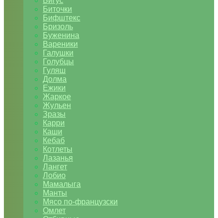
Бигус
Биточки
Бифштекс
Бризоль
Буженина
Вареники
Галушки
Голубцы
Гуляш
Долма
Ежики
Жаркое
Жульен
Зразы
Карри
Каши
Кебаб
Котлеты
Лазанья
Лангет
Лобио
Мамалыга
Манты
Мясо по-французски
Омлет