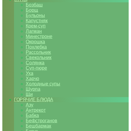
Бозбаш
Борщ
Бульоны
Капустняк
Крем-суп
Лагман
Минестроне
Окрошка
Похлебка
Рассольник
Свекольник
Солянка
Суп-пюре
Уха
Харчо
Холодные супы
Шурпа
Щи
ГОРЯЧИЕ БЛЮДА
Азу
Антрекот
Бабка
Бефстроганов
Бешбармак