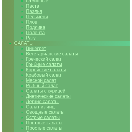
Отбивные
Паста
Паэлья
Пельмени
Плов
Подлива
Полента
Рагу
САЛАТЫ
Винегрет
Вегетарианские салаты
Греческий салат
Грибные салаты
Корейские салаты
Крабовый салат
Мясной салат
Рыбный салат
Салаты с курицей
Диетические салаты
Летние салаты
Салат из яиц
Овощные салаты
Острые салаты
Постные салаты
Простые салаты