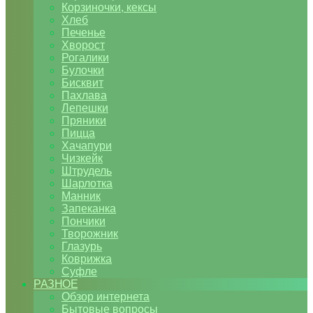
Корзиночки, кексы
Хлеб
Печенье
Хворост
Рогалики
Булочки
Бисквит
Пахлава
Лепешки
Пряники
Пицца
Хачапури
Чизкейк
Штрудель
Шарлотка
Манник
Запеканка
Пончики
Творожник
Глазурь
Коврижка
Суфле
РАЗНОЕ
Обзор интернета
Бытовые вопросы