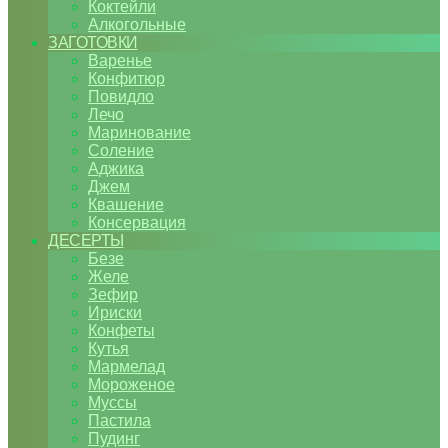
Коктейли
Алкогольные
ЗАГОТОВКИ
Варенье
Конфитюр
Повидло
Лечо
Маринование
Соление
Аджика
Джем
Квашение
Консервация
ДЕСЕРТЫ
Безе
Желе
Зефир
Ириски
Конфеты
Кутья
Мармелад
Мороженое
Муссы
Пастила
Пудинг