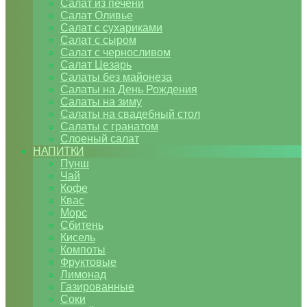
Салат из печени
Салат Оливье
Салат с сухариками
Салат с сыром
Салат с черносливом
Салат Цезарь
Салаты без майонеза
Салаты на День Рождения
Салаты на зиму
Салаты на свадебный стол
Салаты с гранатом
Слоеный салат
НАПИТКИ
Пунш
Чай
Кофе
Квас
Морс
Сбитень
Кисель
Компоты
Фруктовые
Лимонад
Газированные
Соки