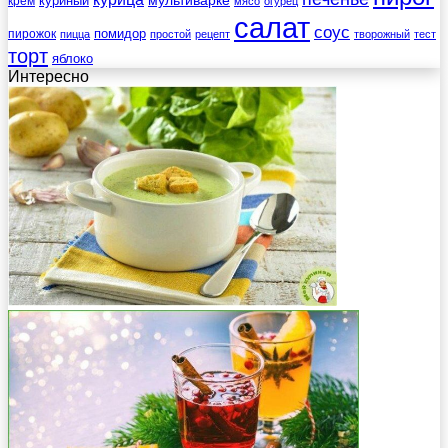
куриный
крем
мясо
огурец
салат
соус
помидор
пирожок
пицца
простой
рецепт
творожный
тест
торт
яблоко
Интересно