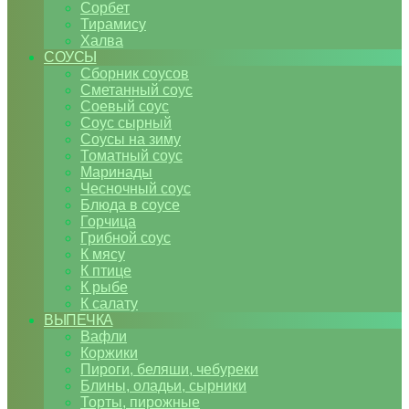
Сорбет
Тирамису
Халва
СОУСЫ
Сборник соусов
Сметанный соус
Соевый соус
Соус сырный
Соусы на зиму
Томатный соус
Маринады
Чесночный соус
Блюда в соусе
Горчица
Грибной соус
К мясу
К птице
К рыбе
К салату
ВЫПЕЧКА
Вафли
Коржики
Пироги, беляши, чебуреки
Блины, оладьи, сырники
Торты, пирожные