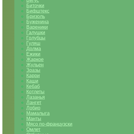
Бигус
Биточки
Бифштекс
Бризоль
Буженина
Вареники
Галушки
Голубцы
Гуляш
Долма
Ежики
Жаркое
Жульен
Зразы
Карри
Каши
Кебаб
Котлеты
Лазанья
Лангет
Лобио
Мамалыга
Манты
Мясо по-французски
Омлет