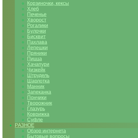
Корзиночки, кексы
Хлеб
Печенье
Хворост
Рогалики
Булочки
Бисквит
Пахлава
Лепешки
Пряники
Пицца
Хачапури
Чизкейк
Штрудель
Шарлотка
Манник
Запеканка
Пончики
Творожник
Глазурь
Коврижка
Суфле
РАЗНОЕ
Обзор интернета
Бытовые вопросы