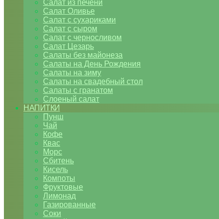
Салат из печени
Салат Оливье
Салат с сухариками
Салат с сыром
Салат с черносливом
Салат Цезарь
Салаты без майонеза
Салаты на День Рождения
Салаты на зиму
Салаты на свадебный стол
Салаты с гранатом
Слоеный салат
НАПИТКИ
Пунш
Чай
Кофе
Квас
Морс
Сбитень
Кисель
Компоты
Фруктовые
Лимонад
Газированные
Соки