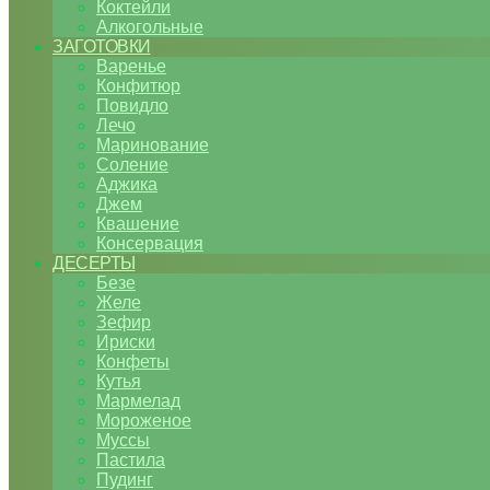
Коктейли
Алкогольные
ЗАГОТОВКИ
Варенье
Конфитюр
Повидло
Лечо
Маринование
Соление
Аджика
Джем
Квашение
Консервация
ДЕСЕРТЫ
Безе
Желе
Зефир
Ириски
Конфеты
Кутья
Мармелад
Мороженое
Муссы
Пастила
Пудинг