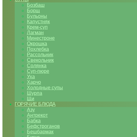
Бозбаш
Борщ
Бульоны
Капустняк
Крем-суп
Лагман
Минестроне
Окрошка
Похлебка
Рассольник
Свекольник
Солянка
Суп-пюре
Уха
Харчо
Холодные супы
Шурпа
Щи
ГОРЯЧИЕ БЛЮДА
Азу
Антрекот
Бабка
Бефстроганов
Бешбармак