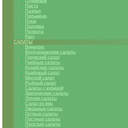
Отбивные
Паста
Паэлья
Пельмени
Плов
Подлива
Полента
Рагу
САЛАТЫ
Винегрет
Вегетарианские салаты
Греческий салат
Грибные салаты
Корейские салаты
Крабовый салат
Мясной салат
Рыбный салат
Салаты с курицей
Диетические салаты
Летние салаты
Салат из яиц
Овощные салаты
Острые салаты
Постные салаты
Простые салаты