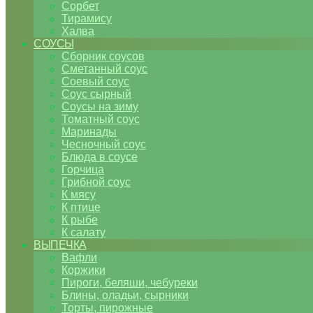
Сорбет
Тирамису
Халва
СОУСЫ
Сборник соусов
Сметанный соус
Соевый соус
Соус сырный
Соусы на зиму
Томатный соус
Маринады
Чесночный соус
Блюда в соусе
Горчица
Грибной соус
К мясу
К птице
К рыбе
К салату
ВЫПЕЧКА
Вафли
Коржики
Пироги, беляши, чебуреки
Блины, оладьи, сырники
Торты, пирожные