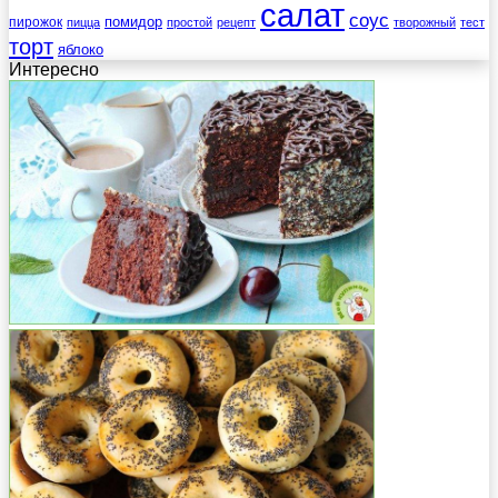
салат
соус
помидор
пирожок
пицца
простой
рецепт
творожный
тест
торт
яблоко
Интересно