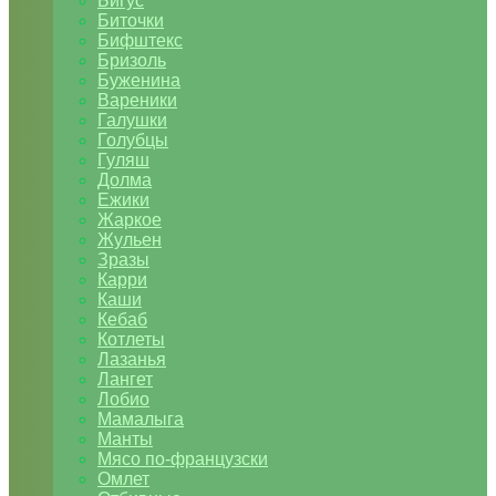
Бигус
Биточки
Бифштекс
Бризоль
Буженина
Вареники
Галушки
Голубцы
Гуляш
Долма
Ежики
Жаркое
Жульен
Зразы
Карри
Каши
Кебаб
Котлеты
Лазанья
Лангет
Лобио
Мамалыга
Манты
Мясо по-французски
Омлет