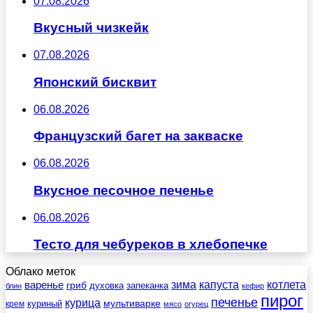
07.08.2026
Вкусный чизкейк
07.08.2026
Японский бисквит
06.08.2026
Французский багет на закваске
06.08.2026
Вкусное песочное печенье
06.08.2026
Тесто для чебуреков в хлебопечке
Облако меток
зима
котлета
варенье
капуста
гриб
духовка
запеканка
блин
кефир
пирог
печенье
курица
мультиварке
куриный
крем
мясо
огурец