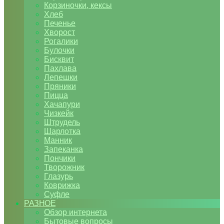
Корзиночки, кексы
Хлеб
Печенье
Хворост
Рогалики
Булочки
Бисквит
Пахлава
Лепешки
Пряники
Пицца
Хачапури
Чизкейк
Штрудель
Шарлотка
Манник
Запеканка
Пончики
Творожник
Глазурь
Коврижка
Суфле
РАЗНОЕ
Обзор интернета
Бытовые вопросы