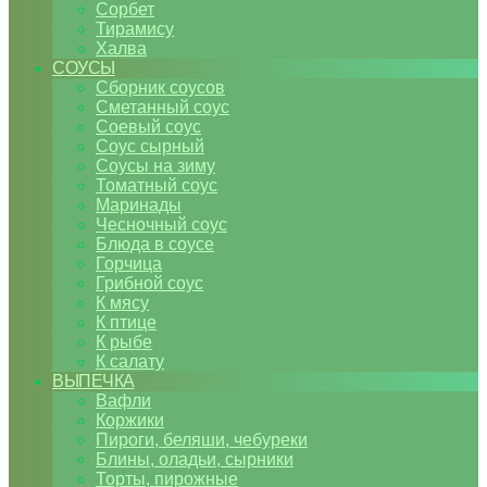
Сорбет
Тирамису
Халва
СОУСЫ
Сборник соусов
Сметанный соус
Соевый соус
Соус сырный
Соусы на зиму
Томатный соус
Маринады
Чесночный соус
Блюда в соусе
Горчица
Грибной соус
К мясу
К птице
К рыбе
К салату
ВЫПЕЧКА
Вафли
Коржики
Пироги, беляши, чебуреки
Блины, оладьи, сырники
Торты, пирожные