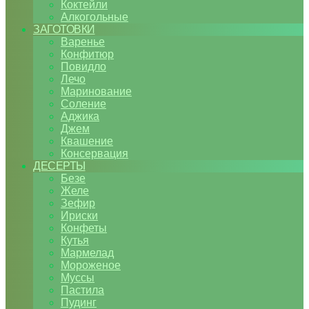
Коктейли
Алкогольные
ЗАГОТОВКИ
Варенье
Конфитюр
Повидло
Лечо
Маринование
Соление
Аджика
Джем
Квашение
Консервация
ДЕСЕРТЫ
Безе
Желе
Зефир
Ириски
Конфеты
Кутья
Мармелад
Мороженое
Муссы
Пастила
Пудинг