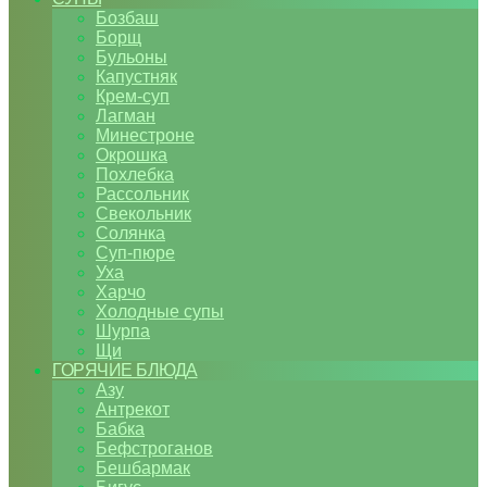
Бозбаш
Борщ
Бульоны
Капустняк
Крем-суп
Лагман
Минестроне
Окрошка
Похлебка
Рассольник
Свекольник
Солянка
Суп-пюре
Уха
Харчо
Холодные супы
Шурпа
Щи
ГОРЯЧИЕ БЛЮДА
Азу
Антрекот
Бабка
Бефстроганов
Бешбармак