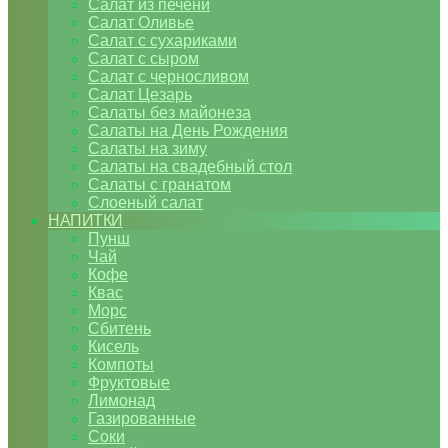
Салат из печени
Салат Оливье
Салат с сухариками
Салат с сыром
Салат с черносливом
Салат Цезарь
Салаты без майонеза
Салаты на День Рождения
Салаты на зиму
Салаты на свадебный стол
Салаты с гранатом
Слоеный салат
НАПИТКИ
Пунш
Чай
Кофе
Квас
Морс
Сбитень
Кисель
Компоты
Фруктовые
Лимонад
Газированные
Соки