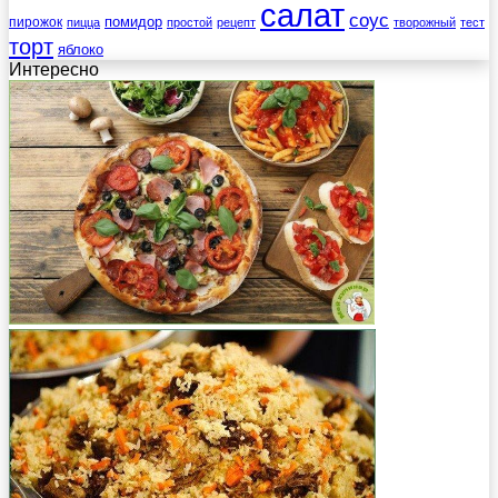
салат
соус
помидор
пирожок
пицца
простой
рецепт
творожный
тест
торт
яблоко
Интересно