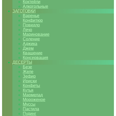
Коктейли
Алкогольные
ЗАГОТОВКИ
Варенье
Конфитюр
Повидло
Лечо
Маринование
Соление
Аджика
Джем
Квашение
Консервация
ДЕСЕРТЫ
Безе
Желе
Зефир
Ириски
Конфеты
Кутья
Мармелад
Мороженое
Муссы
Пастила
Пудинг