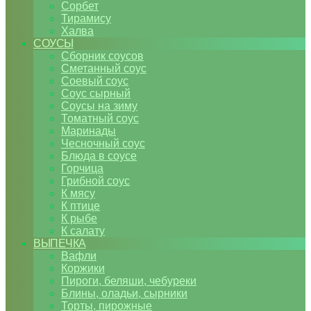
Сорбет
Тирамису
Халва
СОУСЫ
Сборник соусов
Сметанный соус
Соевый соус
Соус сырный
Соусы на зиму
Томатный соус
Маринады
Чесночный соус
Блюда в соусе
Горчица
Грибной соус
К мясу
К птице
К рыбе
К салату
ВЫПЕЧКА
Вафли
Коржики
Пироги, беляши, чебуреки
Блины, оладьи, сырники
Торты, пирожные