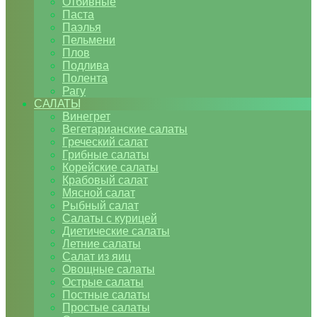
Отбивные
Паста
Паэлья
Пельмени
Плов
Подлива
Полента
Рагу
САЛАТЫ
Винегрет
Вегетарианские салаты
Греческий салат
Грибные салаты
Корейские салаты
Крабовый салат
Мясной салат
Рыбный салат
Салаты с курицей
Диетические салаты
Летние салаты
Салат из яиц
Овощные салаты
Острые салаты
Постные салаты
Простые салаты