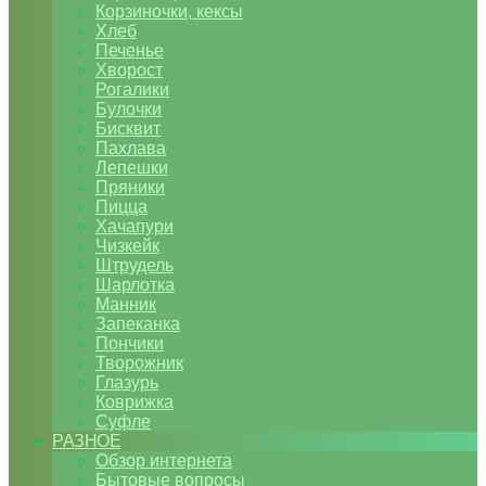
Корзиночки, кексы
Хлеб
Печенье
Хворост
Рогалики
Булочки
Бисквит
Пахлава
Лепешки
Пряники
Пицца
Хачапури
Чизкейк
Штрудель
Шарлотка
Манник
Запеканка
Пончики
Творожник
Глазурь
Коврижка
Суфле
РАЗНОЕ
Обзор интернета
Бытовые вопросы