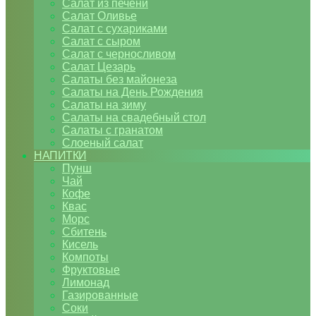
Салат из печени
Салат Оливье
Салат с сухариками
Салат с сыром
Салат с черносливом
Салат Цезарь
Салаты без майонеза
Салаты на День Рождения
Салаты на зиму
Салаты на свадебный стол
Салаты с гранатом
Слоеный салат
НАПИТКИ
Пунш
Чай
Кофе
Квас
Морс
Сбитень
Кисель
Компоты
Фруктовые
Лимонад
Газированные
Соки