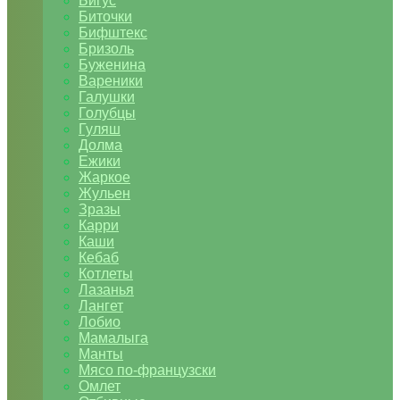
Бигус
Биточки
Бифштекс
Бризоль
Буженина
Вареники
Галушки
Голубцы
Гуляш
Долма
Ежики
Жаркое
Жульен
Зразы
Карри
Каши
Кебаб
Котлеты
Лазанья
Лангет
Лобио
Мамалыга
Манты
Мясо по-французски
Омлет