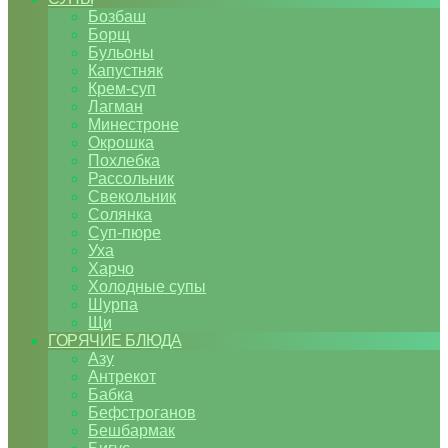
Бозбаш
Борщ
Бульоны
Капустняк
Крем-суп
Лагман
Минестроне
Окрошка
Похлебка
Рассольник
Свекольник
Солянка
Суп-пюре
Уха
Харчо
Холодные супы
Шурпа
Щи
ГОРЯЧИЕ БЛЮДА
Азу
Антрекот
Бабка
Бефстроганов
Бешбармак