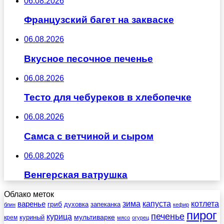
06.08.2026
Французский багет на закваске
06.08.2026
Вкусное песочное печенье
06.08.2026
Тесто для чебуреков в хлебопечке
06.08.2026
Самса с ветчиной и сыром
06.08.2026
Венгерская ватрушка
Облако меток
зима
котлета
варенье
капуста
гриб
духовка
запеканка
блин
кефир
пирог
печенье
курица
мультиварке
куриный
крем
мясо
огурец