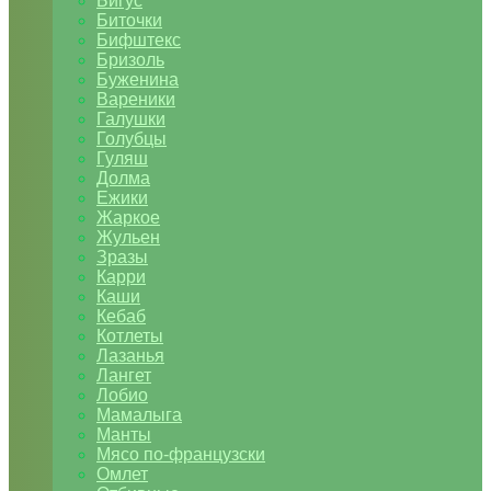
Бигус
Биточки
Бифштекс
Бризоль
Буженина
Вареники
Галушки
Голубцы
Гуляш
Долма
Ежики
Жаркое
Жульен
Зразы
Карри
Каши
Кебаб
Котлеты
Лазанья
Лангет
Лобио
Мамалыга
Манты
Мясо по-французски
Омлет