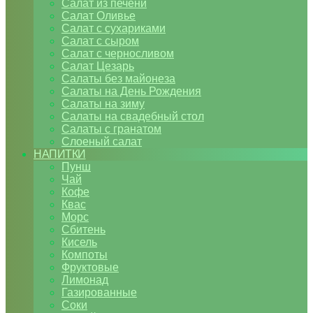
Салат из печени
Салат Оливье
Салат с сухариками
Салат с сыром
Салат с черносливом
Салат Цезарь
Салаты без майонеза
Салаты на День Рождения
Салаты на зиму
Салаты на свадебный стол
Салаты с гранатом
Слоеный салат
НАПИТКИ
Пунш
Чай
Кофе
Квас
Морс
Сбитень
Кисель
Компоты
Фруктовые
Лимонад
Газированные
Соки