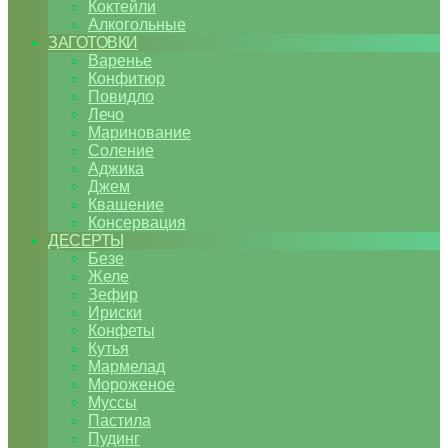
Коктейли
Алкогольные
ЗАГОТОВКИ
Варенье
Конфитюр
Повидло
Лечо
Маринование
Соление
Аджика
Джем
Квашение
Консервация
ДЕСЕРТЫ
Безе
Желе
Зефир
Ириски
Конфеты
Кутья
Мармелад
Мороженое
Муссы
Пастила
Пудинг