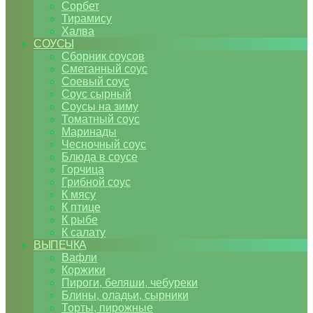
Сорбет
Тирамису
Халва
СОУСЫ
Сборник соусов
Сметанный соус
Соевый соус
Соус сырный
Соусы на зиму
Томатный соус
Маринады
Чесночный соус
Блюда в соусе
Горчица
Грибной соус
К мясу
К птице
К рыбе
К салату
ВЫПЕЧКА
Вафли
Коржики
Пироги, беляши, чебуреки
Блины, оладьи, сырники
Торты, пирожные