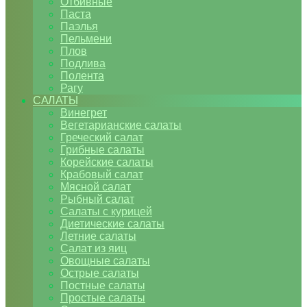
Отбивные
Паста
Паэлья
Пельмени
Плов
Подлива
Полента
Рагу
САЛАТЫ
Винегрет
Вегетарианские салаты
Греческий салат
Грибные салаты
Корейские салаты
Крабовый салат
Мясной салат
Рыбный салат
Салаты с курицей
Диетические салаты
Летние салаты
Салат из яиц
Овощные салаты
Острые салаты
Постные салаты
Простые салаты