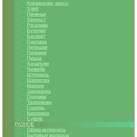
Корзиночки, кексы
Хлеб
Печенье
Хворост
Рогалики
Булочки
Бисквит
Пахлава
Лепешки
Пряники
Пицца
Хачапури
Чизкейк
Штрудель
Шарлотка
Манник
Запеканка
Пончики
Творожник
Глазурь
Коврижка
Суфле
РАЗНОЕ
Обзор интернета
Бытовые вопросы