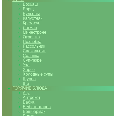
Бозбаш
Борщ
Бульоны
Капустняк
Крем-суп
Лагман
Минестроне
Окрошка
Похлебка
Рассольник
Свекольник
Солянка
Суп-пюре
Уха
Харчо
Холодные супы
Шурпа
Щи
ГОРЯЧИЕ БЛЮДА
Азу
Антрекот
Бабка
Бефстроганов
Бешбармак