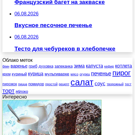
Французский багет на закваске
06.08.2026
Вкусное песочное печенье
06.08.2026
Тесто для чебуреков в хлебопечке
Облако меток
зима
котлета
варенье
капуста
гриб
духовка
запеканка
блин
кефир
пирог
печенье
курица
мультиварке
куриный
крем
мясо
огурец
салат
соус
помидор
пирожок
пицца
простой
рецепт
творожный
тест
торт
яблоко
Интересно