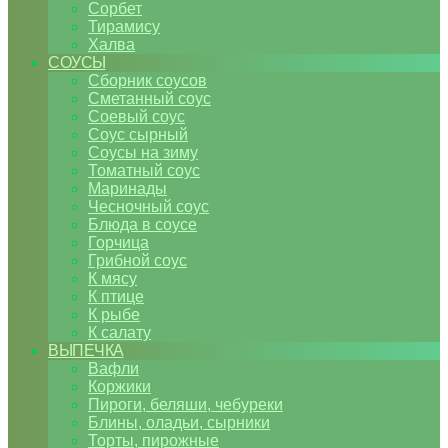
Сорбет
Тирамису
Халва
СОУСЫ
Сборник соусов
Сметанный соус
Соевый соус
Соус сырный
Соусы на зиму
Томатный соус
Маринады
Чесночный соус
Блюда в соусе
Горчица
Грибной соус
К мясу
К птице
К рыбе
К салату
ВЫПЕЧКА
Вафли
Коржики
Пироги, беляши, чебуреки
Блины, оладьи, сырники
Торты, пирожные