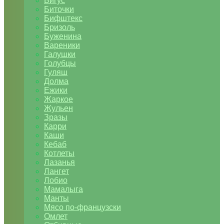
Бигус
Биточки
Бифштекс
Бризоль
Буженина
Вареники
Галушки
Голубцы
Гуляш
Долма
Ежики
Жаркое
Жульен
Зразы
Карри
Каши
Кебаб
Котлеты
Лазанья
Лангет
Лобио
Мамалыга
Манты
Мясо по-французски
Омлет