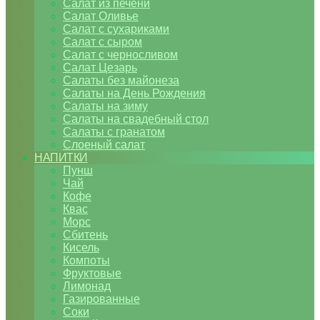
Салат из печени
Салат Оливье
Салат с сухариками
Салат с сыром
Салат с черносливом
Салат Цезарь
Салаты без майонеза
Салаты на День Рождения
Салаты на зиму
Салаты на свадебный стол
Салаты с гранатом
Слоеный салат
НАПИТКИ
Пунш
Чай
Кофе
Квас
Морс
Сбитень
Кисель
Компоты
Фруктовые
Лимонад
Газированные
Соки