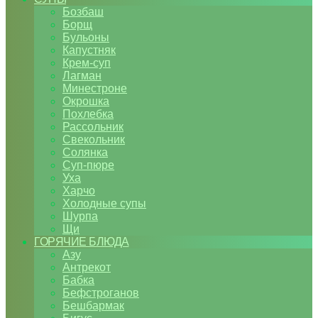
Бозбаш
Борщ
Бульоны
Капустняк
Крем-суп
Лагман
Минестроне
Окрошка
Похлебка
Рассольник
Свекольник
Солянка
Суп-пюре
Уха
Харчо
Холодные супы
Шурпа
Щи
ГОРЯЧИЕ БЛЮДА
Азу
Антрекот
Бабка
Бефстроганов
Бешбармак