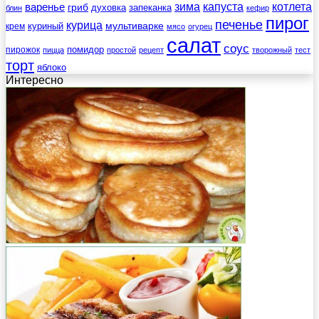
зима
котлета
варенье
капуста
гриб
духовка
запеканка
блин
кефир
пирог
печенье
курица
мультиварке
куриный
крем
мясо
огурец
салат
соус
помидор
пирожок
пицца
простой
рецепт
творожный
тест
торт
яблоко
Интересно