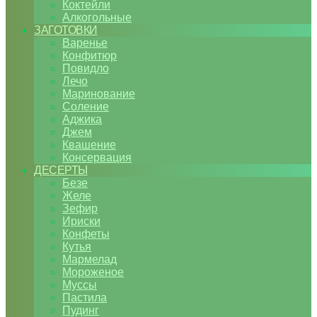
Коктейли
Алкогольные
ЗАГОТОВКИ
Варенье
Конфитюр
Повидло
Лечо
Маринование
Соление
Аджика
Джем
Квашение
Консервация
ДЕСЕРТЫ
Безе
Желе
Зефир
Ириски
Конфеты
Кутья
Мармелад
Мороженое
Муссы
Пастила
Пудинг