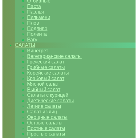
Отбивные
Паста
Паэлья
Пельмени
Плов
Подлива
Полента
Рагу
САЛАТЫ
Винегрет
Вегетарианские салаты
Греческий салат
Грибные салаты
Корейские салаты
Крабовый салат
Мясной салат
Рыбный салат
Салаты с курицей
Диетические салаты
Летние салаты
Салат из яиц
Овощные салаты
Острые салаты
Постные салаты
Простые салаты