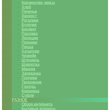
Корзиночки, кексы
Хлеб
Печенье
Хворост
Рогалики
Булочки
Бисквит
Пахлава
Лепешки
Пряники
Пицца
Хачапури
Чизкейк
Штрудель
Шарлотка
Манник
Запеканка
Пончики
Творожник
Глазурь
Коврижка
Суфле
РАЗНОЕ
Обзор интернета
Бытовые вопросы