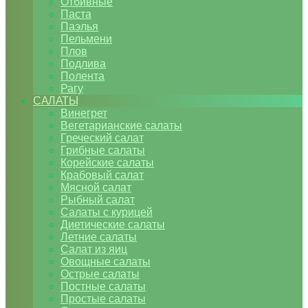
Отбивные
Паста
Паэлья
Пельмени
Плов
Подлива
Полента
Рагу
САЛАТЫ
Винегрет
Вегетарианские салаты
Греческий салат
Грибные салаты
Корейские салаты
Крабовый салат
Мясной салат
Рыбный салат
Салаты с курицей
Диетические салаты
Летние салаты
Салат из яиц
Овощные салаты
Острые салаты
Постные салаты
Простые салаты