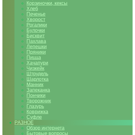
Корзиночки, кексы
Хлеб
Печенье
Хворост
Рогалики
Булочки
Бисквит
Пахлава
Лепешки
Пряники
Пицца
Хачапури
Чизкейк
Штрудель
Шарлотка
Манник
Запеканка
Пончики
Творожник
Глазурь
Коврижка
Суфле
РАЗНОЕ
Обзор интернета
Бытовые вопросы