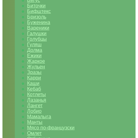
Бигус
Биточки
Бифштекс
Бризоль
Буженина
Вареники
Галушки
Голубцы
Гуляш
Долма
Ежики
Жаркое
Жульен
Зразы
Карри
Каши
Кебаб
Котлеты
Лазанья
Лангет
Лобио
Мамалыга
Манты
Мясо по-французски
Омлет