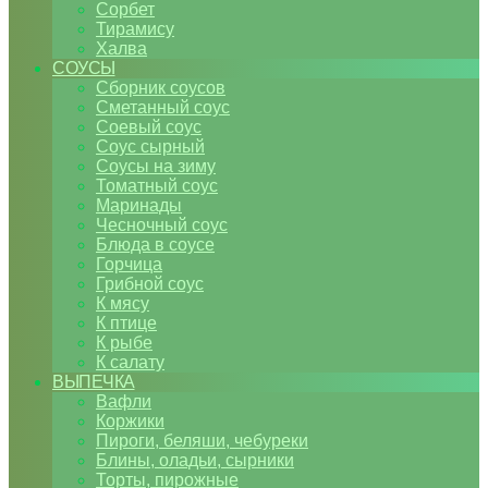
Сорбет
Тирамису
Халва
СОУСЫ
Сборник соусов
Сметанный соус
Соевый соус
Соус сырный
Соусы на зиму
Томатный соус
Маринады
Чесночный соус
Блюда в соусе
Горчица
Грибной соус
К мясу
К птице
К рыбе
К салату
ВЫПЕЧКА
Вафли
Коржики
Пироги, беляши, чебуреки
Блины, оладьи, сырники
Торты, пирожные