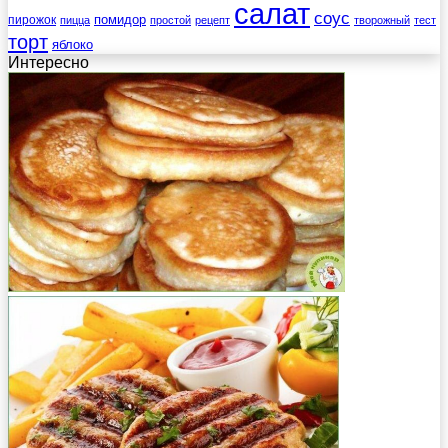
салат
соус
помидор
пирожок
пицца
простой
рецепт
творожный
тест
торт
яблоко
Интересно