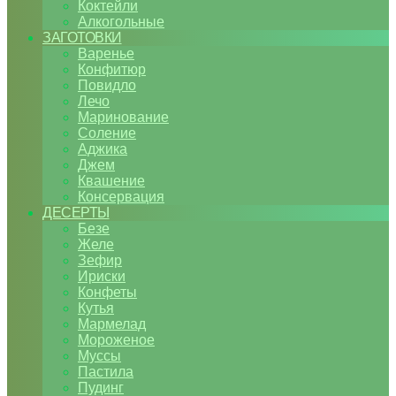
Коктейли
Алкогольные
ЗАГОТОВКИ
Варенье
Конфитюр
Повидло
Лечо
Маринование
Соление
Аджика
Джем
Квашение
Консервация
ДЕСЕРТЫ
Безе
Желе
Зефир
Ириски
Конфеты
Кутья
Мармелад
Мороженое
Муссы
Пастила
Пудинг