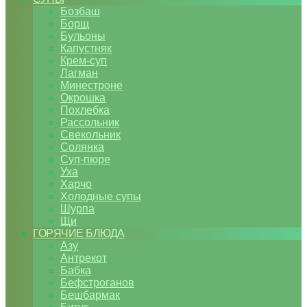
Бозбаш
Борщ
Бульоны
Капустняк
Крем-суп
Лагман
Минестроне
Окрошка
Похлебка
Рассольник
Свекольник
Солянка
Суп-пюре
Уха
Харчо
Холодные супы
Шурпа
Щи
ГОРЯЧИЕ БЛЮДА
Азу
Антрекот
Бабка
Бефстроганов
Бешбармак