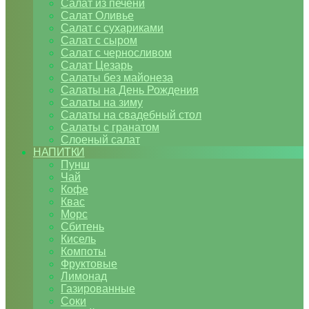
Салат из печени
Салат Оливье
Салат с сухариками
Салат с сыром
Салат с черносливом
Салат Цезарь
Салаты без майонеза
Салаты на День Рождения
Салаты на зиму
Салаты на свадебный стол
Салаты с гранатом
Слоеный салат
НАПИТКИ
Пунш
Чай
Кофе
Квас
Морс
Сбитень
Кисель
Компоты
Фруктовые
Лимонад
Газированные
Соки