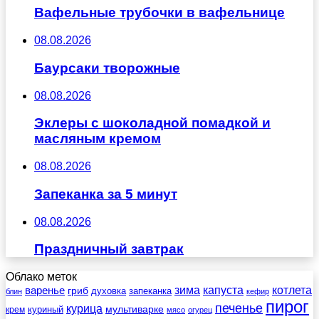
Вафельные трубочки в вафельнице
08.08.2026
Баурсаки творожные
08.08.2026
Эклеры с шоколадной помадкой и
масляным кремом
08.08.2026
Запеканка за 5 минут
08.08.2026
Праздничный завтрак
Облако меток
зима
котлета
варенье
капуста
гриб
духовка
запеканка
блин
кефир
пирог
печенье
курица
мультиварке
куриный
крем
мясо
огурец