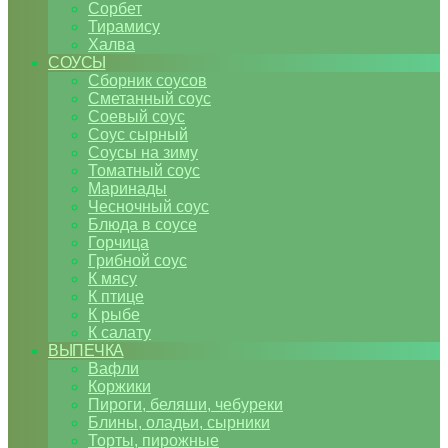
Сорбет
Тирамису
Халва
СОУСЫ
Сборник соусов
Сметанный соус
Соевый соус
Соус сырный
Соусы на зиму
Томатный соус
Маринады
Чесночный соус
Блюда в соусе
Горчица
Грибной соус
К мясу
К птице
К рыбе
К салату
ВЫПЕЧКА
Вафли
Коржики
Пироги, беляши, чебуреки
Блины, оладьи, сырники
Торты, пирожные