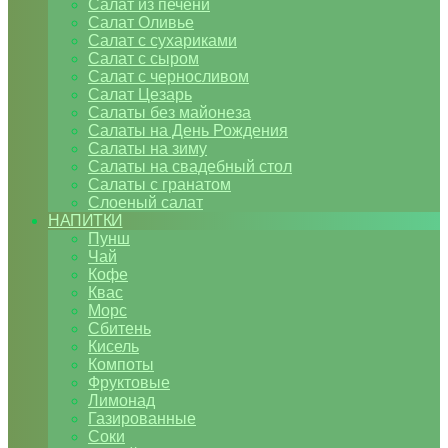
Салат из печени
Салат Оливье
Салат с сухариками
Салат с сыром
Салат с черносливом
Салат Цезарь
Салаты без майонеза
Салаты на День Рождения
Салаты на зиму
Салаты на свадебный стол
Салаты с гранатом
Слоеный салат
НАПИТКИ
Пунш
Чай
Кофе
Квас
Морс
Сбитень
Кисель
Компоты
Фруктовые
Лимонад
Газированные
Соки