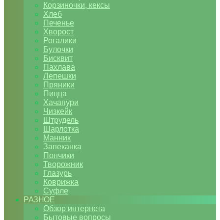
Корзиночки, кексы
Хлеб
Печенье
Хворост
Рогалики
Булочки
Бисквит
Пахлава
Лепешки
Пряники
Пицца
Хачапури
Чизкейк
Штрудель
Шарлотка
Манник
Запеканка
Пончики
Творожник
Глазурь
Коврижка
Суфле
РАЗНОЕ
Обзор интернета
Бытовые вопросы