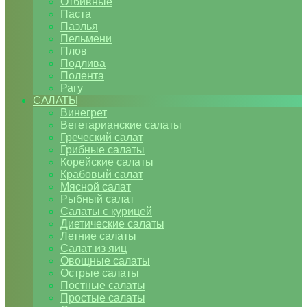
Отбивные
Паста
Паэлья
Пельмени
Плов
Подлива
Полента
Рагу
САЛАТЫ
Винегрет
Вегетарианские салаты
Греческий салат
Грибные салаты
Корейские салаты
Крабовый салат
Мясной салат
Рыбный салат
Салаты с курицей
Диетические салаты
Летние салаты
Салат из яиц
Овощные салаты
Острые салаты
Постные салаты
Простые салаты