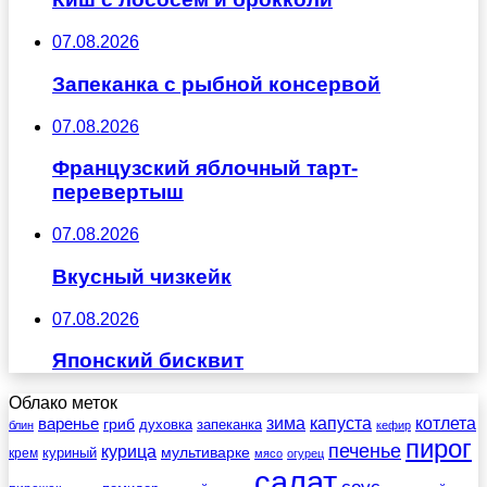
07.08.2026
Запеканка с рыбной консервой
07.08.2026
Французский яблочный тарт-
перевертыш
07.08.2026
Вкусный чизкейк
07.08.2026
Японский бисквит
Облако меток
зима
котлета
варенье
капуста
гриб
духовка
запеканка
блин
кефир
пирог
печенье
курица
мультиварке
куриный
крем
мясо
огурец
салат
соус