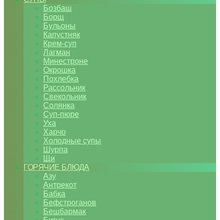
Бозбаш
Борщ
Бульоны
Капустняк
Крем-суп
Лагман
Минестроне
Окрошка
Похлебка
Рассольник
Свекольник
Солянка
Суп-пюре
Уха
Харчо
Холодные супы
Шурпа
Щи
ГОРЯЧИЕ БЛЮДА
Азу
Антрекот
Бабка
Бефстроганов
Бешбармак