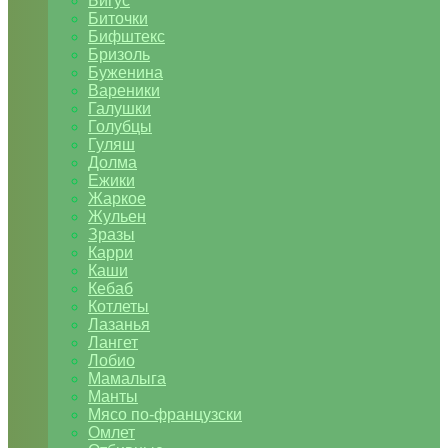
Бигус
Биточки
Бифштекс
Бризоль
Буженина
Вареники
Галушки
Голубцы
Гуляш
Долма
Ежики
Жаркое
Жульен
Зразы
Карри
Каши
Кебаб
Котлеты
Лазанья
Лангет
Лобио
Мамалыга
Манты
Мясо по-французски
Омлет