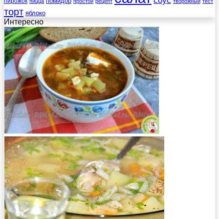
помидор
пирожок
пицца
простой
рецепт
творожный
тест
торт
яблоко
Интересно