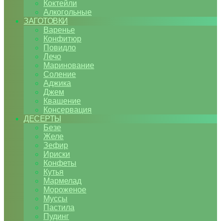
Коктейли
Алкогольные
ЗАГОТОВКИ
Варенье
Конфитюр
Повидло
Лечо
Маринование
Соление
Аджика
Джем
Квашение
Консервация
ДЕСЕРТЫ
Безе
Желе
Зефир
Ириски
Конфеты
Кутья
Мармелад
Мороженое
Муссы
Пастила
Пудинг