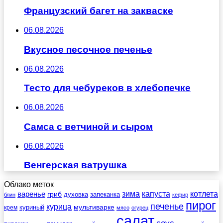
Французский багет на закваске
06.08.2026
Вкусное песочное печенье
06.08.2026
Тесто для чебуреков в хлебопечке
06.08.2026
Самса с ветчиной и сыром
06.08.2026
Венгерская ватрушка
Облако меток
зима
котлета
варенье
капуста
гриб
духовка
запеканка
блин
кефир
пирог
печенье
курица
мультиварке
куриный
крем
мясо
огурец
салат
соус