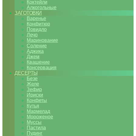
Коктейли
Алкогольные
ЗАГОТОВКИ
Варенье
Конфитюр
Повидло
Лечо
Маринование
Соление
Аджика
Джем
Квашение
Консервация
ДЕСЕРТЫ
Безе
Желе
Зефир
Ириски
Конфеты
Кутья
Мармелад
Мороженое
Муссы
Пастила
Пудинг