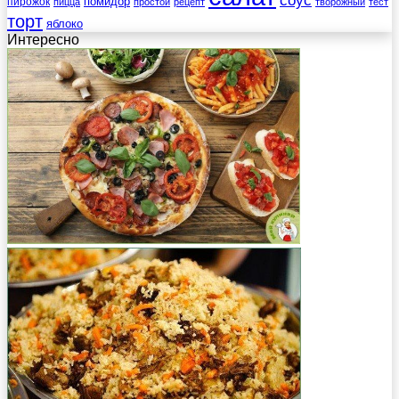
помидор
пирожок
пицца
простой
рецепт
творожный
тест
торт
яблоко
Интересно