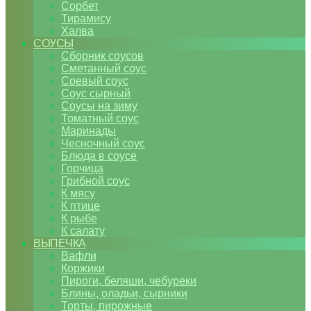
Сорбет
Тирамису
Халва
СОУСЫ
Сборник соусов
Сметанный соус
Соевый соус
Соус сырный
Соусы на зиму
Томатный соус
Маринады
Чесночный соус
Блюда в соусе
Горчица
Грибной соус
К мясу
К птице
К рыбе
К салату
ВЫПЕЧКА
Вафли
Коржики
Пироги, беляши, чебуреки
Блины, оладьи, сырники
Торты, пирожные