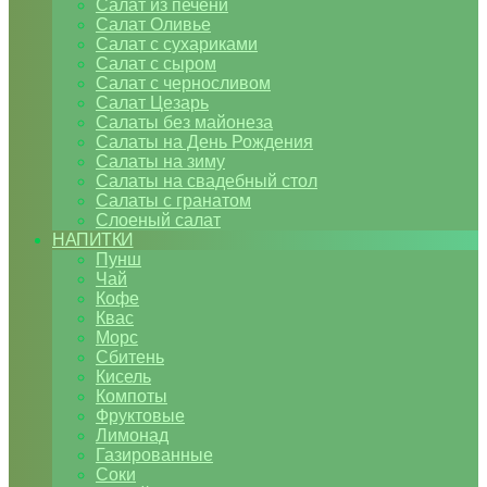
Салат из печени
Салат Оливье
Салат с сухариками
Салат с сыром
Салат с черносливом
Салат Цезарь
Салаты без майонеза
Салаты на День Рождения
Салаты на зиму
Салаты на свадебный стол
Салаты с гранатом
Слоеный салат
НАПИТКИ
Пунш
Чай
Кофе
Квас
Морс
Сбитень
Кисель
Компоты
Фруктовые
Лимонад
Газированные
Соки