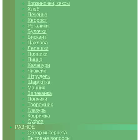
Корзиночки, кексы
Хлеб
Печенье
Хворост
Рогалики
Булочки
Бисквит
Пахлава
Лепешки
Пряники
Пицца
Хачапури
Чизкейк
Штрудель
Шарлотка
Манник
Запеканка
Пончики
Творожник
Глазурь
Коврижка
Суфле
РАЗНОЕ
Обзор интернета
Бытовые вопросы