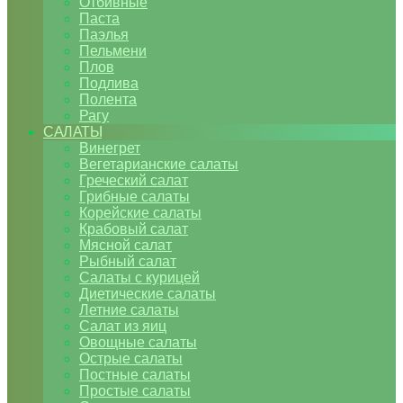
Отбивные
Паста
Паэлья
Пельмени
Плов
Подлива
Полента
Рагу
САЛАТЫ
Винегрет
Вегетарианские салаты
Греческий салат
Грибные салаты
Корейские салаты
Крабовый салат
Мясной салат
Рыбный салат
Салаты с курицей
Диетические салаты
Летние салаты
Салат из яиц
Овощные салаты
Острые салаты
Постные салаты
Простые салаты