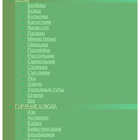
Бозбаш
Борщ
Бульоны
Капустняк
Крем-суп
Лагман
Минестроне
Окрошка
Похлебка
Рассольник
Свекольник
Солянка
Суп-пюре
Уха
Харчо
Холодные супы
Шурпа
Щи
ГОРЯЧИЕ БЛЮДА
Азу
Антрекот
Бабка
Бефстроганов
Бешбармак