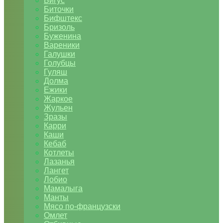
Бигус
Биточки
Бифштекс
Бризоль
Буженина
Вареники
Галушки
Голубцы
Гуляш
Долма
Ежики
Жаркое
Жульен
Зразы
Карри
Каши
Кебаб
Котлеты
Лазанья
Лангет
Лобио
Мамалыга
Манты
Мясо по-французски
Омлет