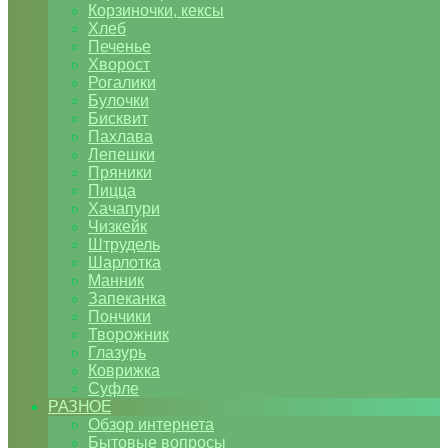
Корзиночки, кексы
Хлеб
Печенье
Хворост
Рогалики
Булочки
Бисквит
Пахлава
Лепешки
Пряники
Пицца
Хачапури
Чизкейк
Штрудель
Шарлотка
Манник
Запеканка
Пончики
Творожник
Глазурь
Коврижка
Суфле
РАЗНОЕ
Обзор интернета
Бытовые вопросы