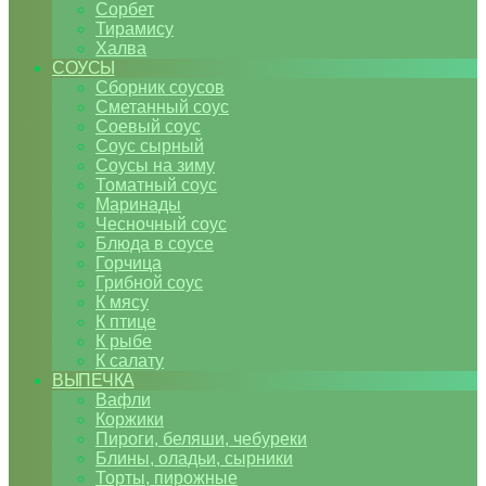
Сорбет
Тирамису
Халва
СОУСЫ
Сборник соусов
Сметанный соус
Соевый соус
Соус сырный
Соусы на зиму
Томатный соус
Маринады
Чесночный соус
Блюда в соусе
Горчица
Грибной соус
К мясу
К птице
К рыбе
К салату
ВЫПЕЧКА
Вафли
Коржики
Пироги, беляши, чебуреки
Блины, оладьи, сырники
Торты, пирожные