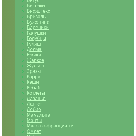
Бигус
Биточки
Бифштекс
Бризоль
Буженина
Вареники
Галушки
Голубцы
Гуляш
Долма
Ежики
Жаркое
Жульен
Зразы
Карри
Каши
Кебаб
Котлеты
Лазанья
Лангет
Лобио
Мамалыга
Манты
Мясо по-французски
Омлет