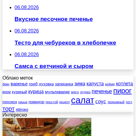
06.08.2026
Вкусное песочное печенье
06.08.2026
Тесто для чебуреков в хлебопечке
06.08.2026
Самса с ветчиной и сыром
Облако меток
зима
котлета
варенье
капуста
гриб
духовка
запеканка
блин
кефир
пирог
печенье
курица
мультиварке
куриный
крем
мясо
огурец
салат
соус
помидор
пирожок
пицца
простой
рецепт
творожный
тест
торт
яблоко
Интересно