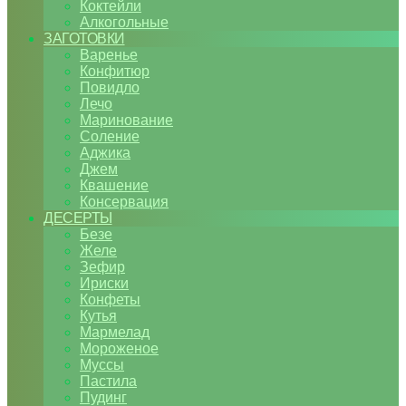
Коктейли
Алкогольные
ЗАГОТОВКИ
Варенье
Конфитюр
Повидло
Лечо
Маринование
Соление
Аджика
Джем
Квашение
Консервация
ДЕСЕРТЫ
Безе
Желе
Зефир
Ириски
Конфеты
Кутья
Мармелад
Мороженое
Муссы
Пастила
Пудинг