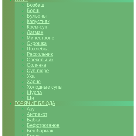
Бозбаш
Борщ
Бульоны
Капустняк
Крем-суп
Лагман
Минестроне
Окрошка
Похлебка
Рассольник
Свекольник
Солянка
Суп-пюре
Уха
Харчо
Холодные супы
Шурпа
Щи
ГОРЯЧИЕ БЛЮДА
Азу
Антрекот
Бабка
Бефстроганов
Бешбармак