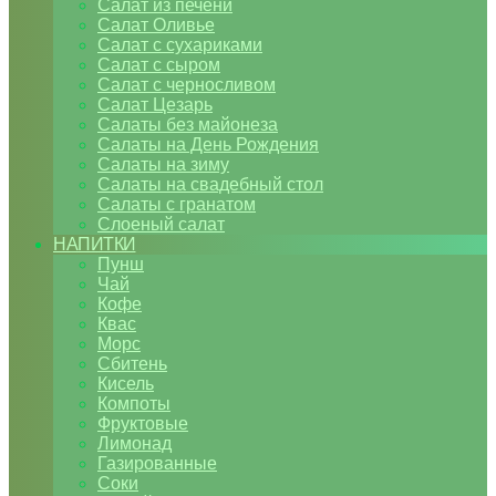
Салат из печени
Салат Оливье
Салат с сухариками
Салат с сыром
Салат с черносливом
Салат Цезарь
Салаты без майонеза
Салаты на День Рождения
Салаты на зиму
Салаты на свадебный стол
Салаты с гранатом
Слоеный салат
НАПИТКИ
Пунш
Чай
Кофе
Квас
Морс
Сбитень
Кисель
Компоты
Фруктовые
Лимонад
Газированные
Соки