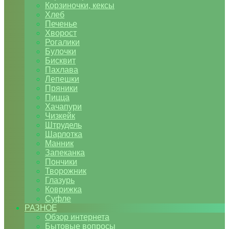
Корзиночки, кексы
Хлеб
Печенье
Хворост
Рогалики
Булочки
Бисквит
Пахлава
Лепешки
Пряники
Пицца
Хачапури
Чизкейк
Штрудель
Шарлотка
Манник
Запеканка
Пончики
Творожник
Глазурь
Коврижка
Суфле
РАЗНОЕ
Обзор интернета
Бытовые вопросы