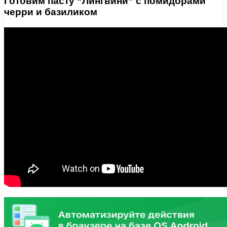
Готовим пасту “Лингвини” с помидорами
черри и базиликом