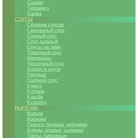
Сорбет
Тирамису
Халва
СОУСЫ
Сборник соусов
Сметанный соус
Соевый соус
Соус сырный
Соусы на зиму
Томатный соус
Маринады
Чесночный соус
Блюда в соусе
Горчица
Грибной соус
К мясу
К птице
К рыбе
К салату
ВЫПЕЧКА
Вафли
Коржики
Пироги, беляши, чебуреки
Блины, оладьи, сырники
Торты, пирожные