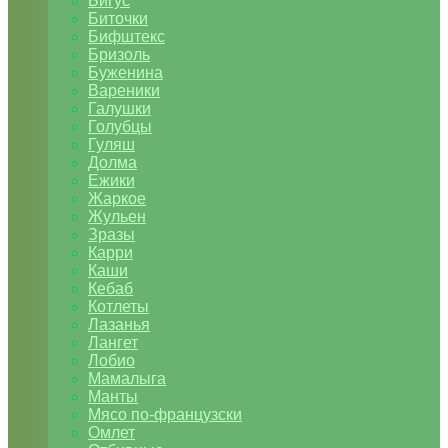
Бигус
Биточки
Бифштекс
Бризоль
Буженина
Вареники
Галушки
Голубцы
Гуляш
Долма
Ежики
Жаркое
Жульен
Зразы
Карри
Каши
Кебаб
Котлеты
Лазанья
Лангет
Лобио
Мамалыга
Манты
Мясо по-французски
Омлет