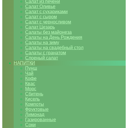
Салат из печени
Салат Оливье
Салат с сухариками
Салат с сыром
Салат с черносливом
Салат Цезарь
Салаты без майонеза
Салаты на День Рождения
Салаты на зиму
Салаты на свадебный стол
Салаты с гранатом
Слоеный салат
НАПИТКИ
Пунш
Чай
Кофе
Квас
Морс
Сбитень
Кисель
Компоты
Фруктовые
Лимонад
Газированные
Соки