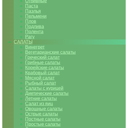
Отбивные
Паста
Паэлья
Пельмени
Плов
Подлива
Полента
Рагу
САЛАТЫ
Винегрет
Вегетарианские салаты
Греческий салат
Грибные салаты
Корейские салаты
Крабовый салат
Мясной салат
Рыбный салат
Салаты с курицей
Диетические салаты
Летние салаты
Салат из яиц
Овощные салаты
Острые салаты
Постные салаты
Простые салаты