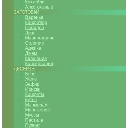
Коктейли
Алкогольные
ЗАГОТОВКИ
Варенье
Конфитюр
Повидло
Лечо
Маринование
Соление
Аджика
Джем
Квашение
Консервация
ДЕСЕРТЫ
Безе
Желе
Зефир
Ириски
Конфеты
Кутья
Мармелад
Мороженое
Муссы
Пастила
Пудинг