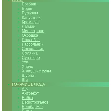
Бозбаш
Борщ
Бульоны
Капустняк
Крем-суп
Лагман
Минестроне
Окрошка
Похлебка
Рассольник
Свекольник
Солянка
Суп-пюре
Уха
Харчо
Холодные супы
Шурпа
Щи
ГОРЯЧИЕ БЛЮДА
Азу
Антрекот
Бабка
Бефстроганов
Бешбармак