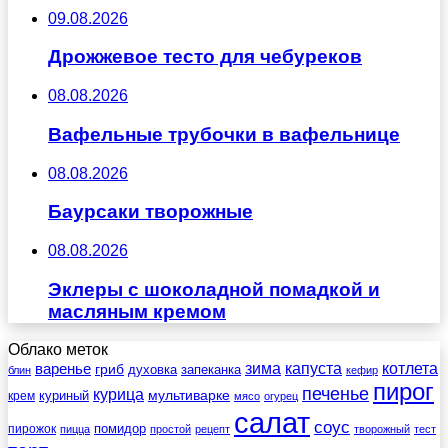
09.08.2026
Дрожжевое тесто для чебуреков
08.08.2026
Вафельные трубочки в вафельнице
08.08.2026
Баурсаки творожные
08.08.2026
Эклеры с шоколадной помадкой и
масляным кремом
Облако меток
зима
котлета
варенье
капуста
гриб
духовка
запеканка
блин
кефир
пирог
печенье
курица
мультиварке
куриный
крем
мясо
огурец
салат
соус
помидор
пирожок
пицца
простой
рецепт
творожный
тест