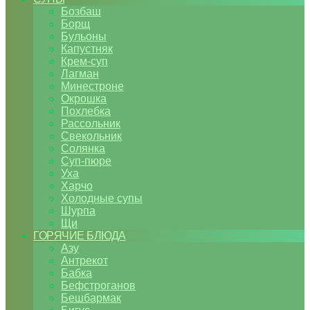
Бозбаш
Борщ
Бульоны
Капустняк
Крем-суп
Лагман
Минестроне
Окрошка
Похлебка
Рассольник
Свекольник
Солянка
Суп-пюре
Уха
Харчо
Холодные супы
Шурпа
Щи
ГОРЯЧИЕ БЛЮДА
Азу
Антрекот
Бабка
Бефстроганов
Бешбармак