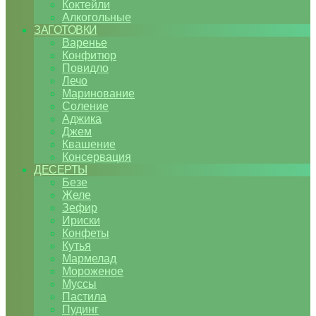
Коктейли
Алкогольные
ЗАГОТОВКИ
Варенье
Конфитюр
Повидло
Лечо
Маринование
Соление
Аджика
Джем
Квашение
Консервация
ДЕСЕРТЫ
Безе
Желе
Зефир
Ириски
Конфеты
Кутья
Мармелад
Мороженое
Муссы
Пастила
Пудинг