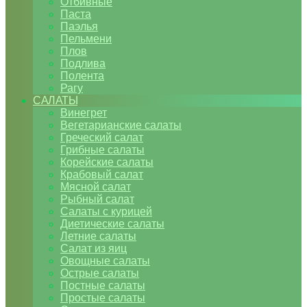
Отбивные
Паста
Паэлья
Пельмени
Плов
Подлива
Полента
Рагу
САЛАТЫ
Винегрет
Вегетарианские салаты
Греческий салат
Грибные салаты
Корейские салаты
Крабовый салат
Мясной салат
Рыбный салат
Салаты с курицей
Диетические салаты
Летние салаты
Салат из яиц
Овощные салаты
Острые салаты
Постные салаты
Простые салаты