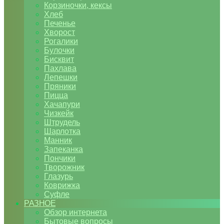
Корзиночки, кексы
Хлеб
Печенье
Хворост
Рогалики
Булочки
Бисквит
Пахлава
Лепешки
Пряники
Пицца
Хачапури
Чизкейк
Штрудель
Шарлотка
Манник
Запеканка
Пончики
Творожник
Глазурь
Коврижка
Суфле
РАЗНОЕ
Обзор интернета
Бытовые вопросы