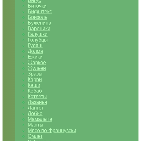
Бигус
Биточки
Бифштекс
Бризоль
Буженина
Вареники
Галушки
Голубцы
Гуляш
Долма
Ежики
Жаркое
Жульен
Зразы
Карри
Каши
Кебаб
Котлеты
Лазанья
Лангет
Лобио
Мамалыга
Манты
Мясо по-французски
Омлет