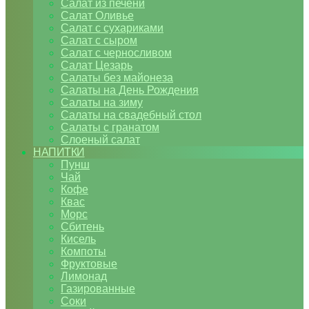
Салат из печени
Салат Оливье
Салат с сухариками
Салат с сыром
Салат с черносливом
Салат Цезарь
Салаты без майонеза
Салаты на День Рождения
Салаты на зиму
Салаты на свадебный стол
Салаты с гранатом
Слоеный салат
НАПИТКИ
Пунш
Чай
Кофе
Квас
Морс
Сбитень
Кисель
Компоты
Фруктовые
Лимонад
Газированные
Соки