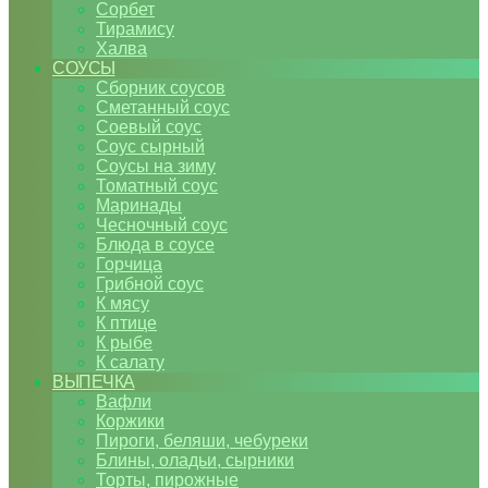
Сорбет
Тирамису
Халва
СОУСЫ
Сборник соусов
Сметанный соус
Соевый соус
Соус сырный
Соусы на зиму
Томатный соус
Маринады
Чесночный соус
Блюда в соусе
Горчица
Грибной соус
К мясу
К птице
К рыбе
К салату
ВЫПЕЧКА
Вафли
Коржики
Пироги, беляши, чебуреки
Блины, оладьи, сырники
Торты, пирожные