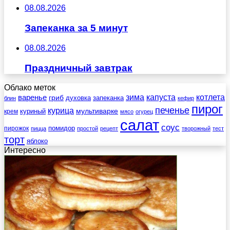
08.08.2026
Запеканка за 5 минут
08.08.2026
Праздничный завтрак
Облако меток
зима
котлета
варенье
капуста
гриб
духовка
запеканка
блин
кефир
пирог
печенье
курица
мультиварке
куриный
крем
мясо
огурец
салат
соус
помидор
пирожок
пицца
простой
рецепт
творожный
тест
торт
яблоко
Интересно