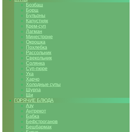
Бозбаш
Борщ
Бульоны
Капустняк
Крем-суп
Лагман
Минестроне
Окрошка
Похлебка
Рассольник
Свекольник
Солянка
Суп-пюре
Уха
Харчо
Холодные супы
Шурпа
Щи
ГОРЯЧИЕ БЛЮДА
Азу
Антрекот
Бабка
Бефстроганов
Бешбармак