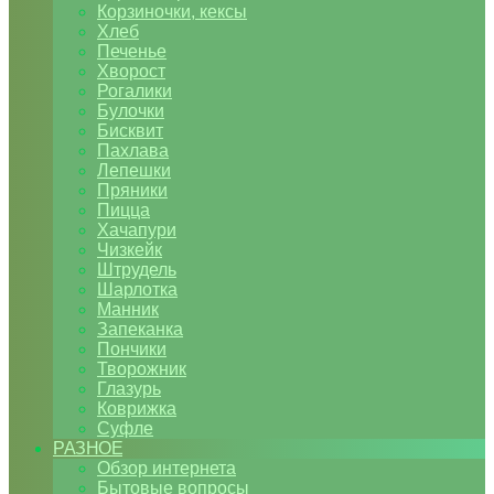
Корзиночки, кексы
Хлеб
Печенье
Хворост
Рогалики
Булочки
Бисквит
Пахлава
Лепешки
Пряники
Пицца
Хачапури
Чизкейк
Штрудель
Шарлотка
Манник
Запеканка
Пончики
Творожник
Глазурь
Коврижка
Суфле
РАЗНОЕ
Обзор интернета
Бытовые вопросы