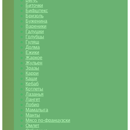
Бигус
Биточки
Бифштекс
Бризоль
Буженина
Вареники
Галушки
Голубцы
Гуляш
Долма
Ежики
Жаркое
Жульен
Зразы
Карри
Каши
Кебаб
Котлеты
Лазанья
Лангет
Лобио
Мамалыга
Манты
Мясо по-французски
Омлет