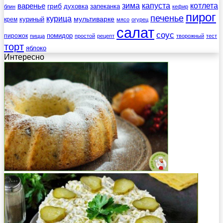
зима
котлета
варенье
капуста
гриб
духовка
запеканка
блин
кефир
пирог
печенье
курица
мультиварке
куриный
крем
мясо
огурец
салат
соус
помидор
пирожок
пицца
простой
рецепт
творожный
тест
торт
яблоко
Интересно