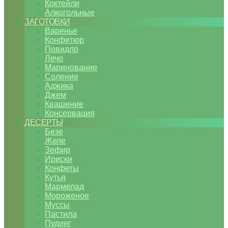
Коктейли
Алкогольные
ЗАГОТОВКИ
Варенье
Конфитюр
Повидло
Лечо
Маринование
Соление
Аджика
Джем
Квашение
Консервация
ДЕСЕРТЫ
Безе
Желе
Зефир
Ириски
Конфеты
Кутья
Мармелад
Мороженое
Муссы
Пастила
Пудинг