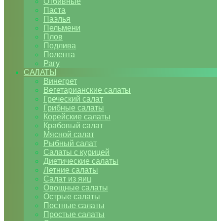
Отбивные
Паста
Паэлья
Пельмени
Плов
Подлива
Полента
Рагу
САЛАТЫ
Винегрет
Вегетарианские салаты
Греческий салат
Грибные салаты
Корейские салаты
Крабовый салат
Мясной салат
Рыбный салат
Салаты с курицей
Диетические салаты
Летние салаты
Салат из яиц
Овощные салаты
Острые салаты
Постные салаты
Простые салаты