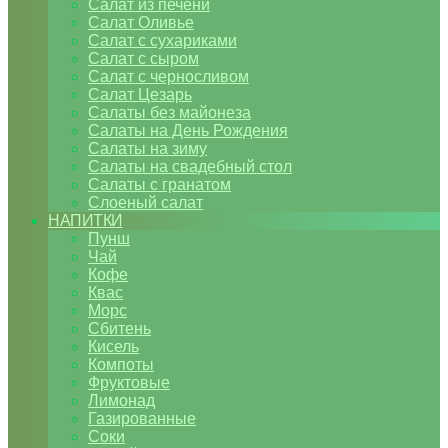
Салат из печени
Салат Оливье
Салат с сухариками
Салат с сыром
Салат с черносливом
Салат Цезарь
Салаты без майонеза
Салаты на День Рождения
Салаты на зиму
Салаты на свадебный стол
Салаты с гранатом
Слоеный салат
НАПИТКИ
Пунш
Чай
Кофе
Квас
Морс
Сбитень
Кисель
Компоты
Фруктовые
Лимонад
Газированные
Соки