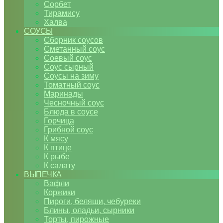
Сорбет
Тирамису
Халва
СОУСЫ
Сборник соусов
Сметанный соус
Соевый соус
Соус сырный
Соусы на зиму
Томатный соус
Маринады
Чесночный соус
Блюда в соусе
Горчица
Грибной соус
К мясу
К птице
К рыбе
К салату
ВЫПЕЧКА
Вафли
Коржики
Пироги, беляши, чебуреки
Блины, оладьи, сырники
Торты, пирожные