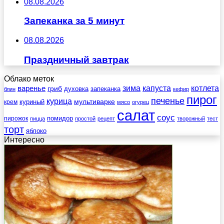
08.08.2026
Запеканка за 5 минут
08.08.2026
Праздничный завтрак
Облако меток
зима
котлета
варенье
капуста
гриб
духовка
запеканка
блин
кефир
пирог
печенье
курица
мультиварке
куриный
крем
мясо
огурец
салат
соус
помидор
пирожок
пицца
простой
рецепт
творожный
тест
торт
яблоко
Интересно