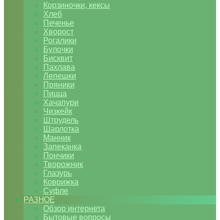
Корзиночки, кексы
Хлеб
Печенье
Хворост
Рогалики
Булочки
Бисквит
Пахлава
Лепешки
Пряники
Пицца
Хачапури
Чизкейк
Штрудель
Шарлотка
Манник
Запеканка
Пончики
Творожник
Глазурь
Коврижка
Суфле
РАЗНОЕ
Обзор интернета
Бытовые вопросы