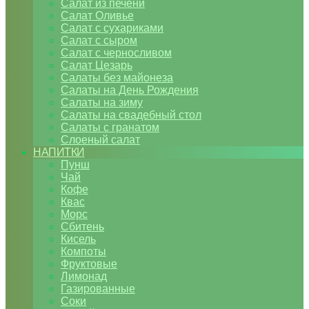
Салат из печени
Салат Оливье
Салат с сухариками
Салат с сыром
Салат с черносливом
Салат Цезарь
Салаты без майонеза
Салаты на День Рождения
Салаты на зиму
Салаты на свадебный стол
Салаты с гранатом
Слоеный салат
НАПИТКИ
Пунш
Чай
Кофе
Квас
Морс
Сбитень
Кисель
Компоты
Фруктовые
Лимонад
Газированные
Соки