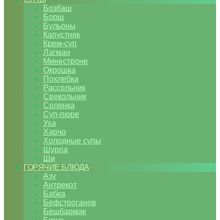
Бозбаш
Борщ
Бульоны
Капустняк
Крем-суп
Лагман
Минестроне
Окрошка
Похлебка
Рассольник
Свекольник
Солянка
Суп-пюре
Уха
Харчо
Холодные супы
Шурпа
Щи
ГОРЯЧИЕ БЛЮДА
Азу
Антрекот
Бабка
Бефстроганов
Бешбармак