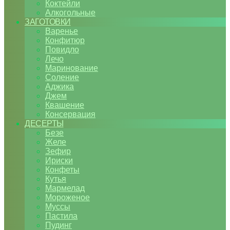
Коктейли
Алкогольные
ЗАГОТОВКИ
Варенье
Конфитюр
Повидло
Лечо
Маринование
Соление
Аджика
Джем
Квашение
Консервация
ДЕСЕРТЫ
Безе
Желе
Зефир
Ириски
Конфеты
Кутья
Мармелад
Мороженое
Муссы
Пастила
Пудинг