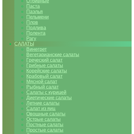
Отбивные
Паста
Паэлья
Пельмени
Плов
Подлива
Полента
Рагу
САЛАТЫ
Винегрет
Вегетарианские салаты
Греческий салат
Грибные салаты
Корейские салаты
Крабовый салат
Мясной салат
Рыбный салат
Салаты с курицей
Диетические салаты
Летние салаты
Салат из яиц
Овощные салаты
Острые салаты
Постные салаты
Простые салаты