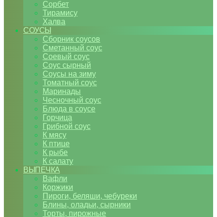
Сорбет
Тирамису
Халва
СОУСЫ
Сборник соусов
Сметанный соус
Соевый соус
Соус сырный
Соусы на зиму
Томатный соус
Маринады
Чесночный соус
Блюда в соусе
Горчица
Грибной соус
К мясу
К птице
К рыбе
К салату
ВЫПЕЧКА
Вафли
Коржики
Пироги, беляши, чебуреки
Блины, оладьи, сырники
Торты, пирожные