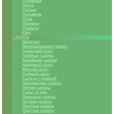
Отбивные
Паста
Паэлья
Пельмени
Плов
Подлива
Полента
Рагу
САЛАТЫ
Винегрет
Вегетарианские салаты
Греческий салат
Грибные салаты
Корейские салаты
Крабовый салат
Мясной салат
Рыбный салат
Салаты с курицей
Диетические салаты
Летние салаты
Салат из яиц
Овощные салаты
Острые салаты
Постные салаты
Простые салаты