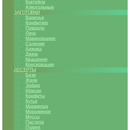
Коктейли
Алкогольные
ЗАГОТОВКИ
Варенье
Конфитюр
Повидло
Лечо
Маринование
Соление
Аджика
Джем
Квашение
Консервация
ДЕСЕРТЫ
Безе
Желе
Зефир
Ириски
Конфеты
Кутья
Мармелад
Мороженое
Муссы
Пастила
Пудинг