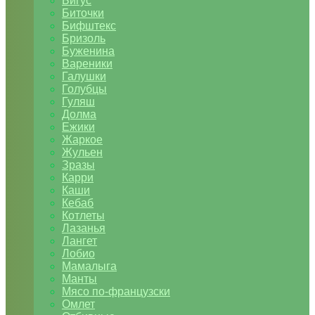
Бигус
Биточки
Бифштекс
Бризоль
Буженина
Вареники
Галушки
Голубцы
Гуляш
Долма
Ежики
Жаркое
Жульен
Зразы
Карри
Каши
Кебаб
Котлеты
Лазанья
Лангет
Лобио
Мамалыга
Манты
Мясо по-французски
Омлет