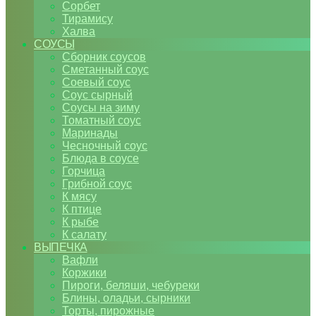
Сорбет
Тирамису
Халва
СОУСЫ
Сборник соусов
Сметанный соус
Соевый соус
Соус сырный
Соусы на зиму
Томатный соус
Маринады
Чесночный соус
Блюда в соусе
Горчица
Грибной соус
К мясу
К птице
К рыбе
К салату
ВЫПЕЧКА
Вафли
Коржики
Пироги, беляши, чебуреки
Блины, оладьи, сырники
Торты, пирожные