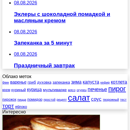
08.08.2026
Эклеры с шоколадной помадкой и
масляным кремом
08.08.2026
Запеканка за 5 минут
08.08.2026
Праздничный завтрак
Облако меток
зима
котлета
варенье
капуста
гриб
духовка
запеканка
блин
кефир
пирог
печенье
курица
мультиварке
куриный
крем
мясо
огурец
салат
соус
помидор
пирожок
пицца
простой
рецепт
творожный
тест
торт
яблоко
Интересно