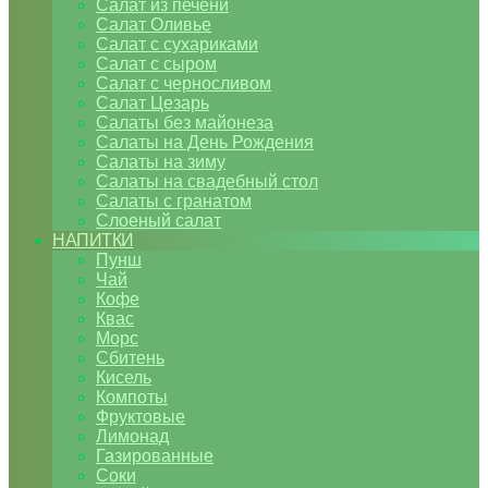
Салат из печени
Салат Оливье
Салат с сухариками
Салат с сыром
Салат с черносливом
Салат Цезарь
Салаты без майонеза
Салаты на День Рождения
Салаты на зиму
Салаты на свадебный стол
Салаты с гранатом
Слоеный салат
НАПИТКИ
Пунш
Чай
Кофе
Квас
Морс
Сбитень
Кисель
Компоты
Фруктовые
Лимонад
Газированные
Соки