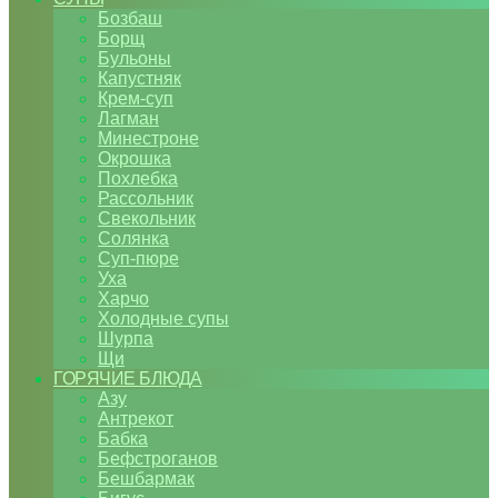
Бозбаш
Борщ
Бульоны
Капустняк
Крем-суп
Лагман
Минестроне
Окрошка
Похлебка
Рассольник
Свекольник
Солянка
Суп-пюре
Уха
Харчо
Холодные супы
Шурпа
Щи
ГОРЯЧИЕ БЛЮДА
Азу
Антрекот
Бабка
Бефстроганов
Бешбармак