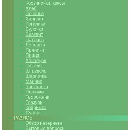
Корзиночки, кексы
Хлеб
Печенье
Хворост
Рогалики
Булочки
Бисквит
Пахлава
Лепешки
Пряники
Пицца
Хачапури
Чизкейк
Штрудель
Шарлотка
Манник
Запеканка
Пончики
Творожник
Глазурь
Коврижка
Суфле
РАЗНОЕ
Обзор интернета
Бытовые вопросы