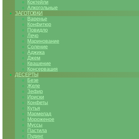
Коктейли
Алкогольные
ЗАГОТОВКИ
Варенье
Конфитюр
Повидло
Лечо
Маринование
Соление
Аджика
Джем
Квашение
Консервация
ДЕСЕРТЫ
Безе
Желе
Зефир
Ириски
Конфеты
Кутья
Мармелад
Мороженое
Муссы
Пастила
Пудинг