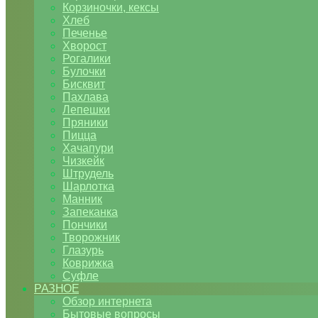
Корзиночки, кексы
Хлеб
Печенье
Хворост
Рогалики
Булочки
Бисквит
Пахлава
Лепешки
Пряники
Пицца
Хачапури
Чизкейк
Штрудель
Шарлотка
Манник
Запеканка
Пончики
Творожник
Глазурь
Коврижка
Суфле
РАЗНОЕ
Обзор интернета
Бытовые вопросы