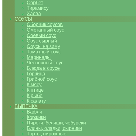
Сорбет
Тирамису
Халва
СОУСЫ
Сборник соусов
Сметанный соус
Соевый соус
Соус сырный
Соусы на зиму
Томатный соус
Маринады
Чесночный соус
Блюда в соусе
Горчица
Грибной соус
К мясу
К птице
К рыбе
К салату
ВЫПЕЧКА
Вафли
Коржики
Пироги, беляши, чебуреки
Блины, оладьи, сырники
Торты, пирожные