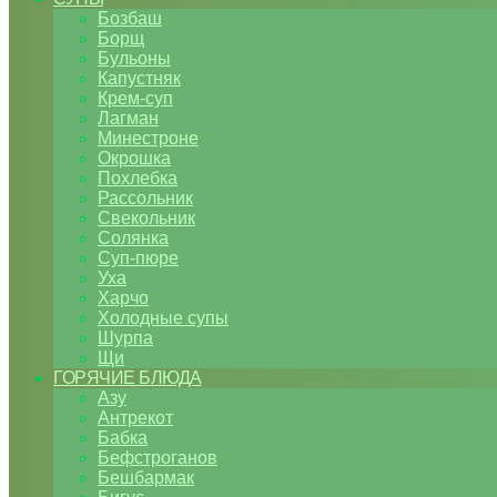
Бозбаш
Борщ
Бульоны
Капустняк
Крем-суп
Лагман
Минестроне
Окрошка
Похлебка
Рассольник
Свекольник
Солянка
Суп-пюре
Уха
Харчо
Холодные супы
Шурпа
Щи
ГОРЯЧИЕ БЛЮДА
Азу
Антрекот
Бабка
Бефстроганов
Бешбармак