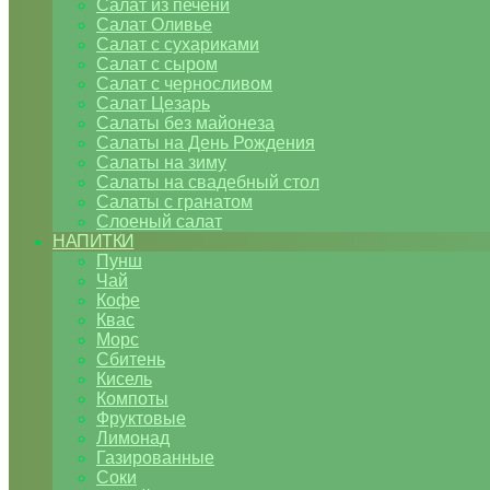
Салат из печени
Салат Оливье
Салат с сухариками
Салат с сыром
Салат с черносливом
Салат Цезарь
Салаты без майонеза
Салаты на День Рождения
Салаты на зиму
Салаты на свадебный стол
Салаты с гранатом
Слоеный салат
НАПИТКИ
Пунш
Чай
Кофе
Квас
Морс
Сбитень
Кисель
Компоты
Фруктовые
Лимонад
Газированные
Соки