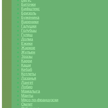
Бигус
Биточки
Бифштекс
Бризоль
Буженина
Вареники
Галушки
Голубцы
Гуляш
Долма
Ежики
Жаркое
Жульен
Зразы
Карри
Каши
Кебаб
Котлеты
Лазанья
Лангет
Лобио
Мамалыга
Манты
Мясо по-французски
Омлет