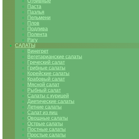
Отбивные
Паста
Паэлья
Пельмени
Плов
Подлива
Полента
Рагу
САЛАТЫ
Винегрет
Вегетарианские салаты
Греческий салат
Грибные салаты
Корейские салаты
Крабовый салат
Мясной салат
Рыбный салат
Салаты с курицей
Диетические салаты
Летние салаты
Салат из яиц
Овощные салаты
Острые салаты
Постные салаты
Простые салаты