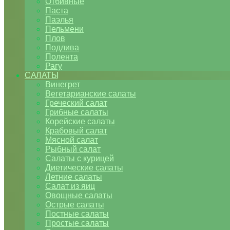
Отбивные
Паста
Паэлья
Пельмени
Плов
Подлива
Полента
Рагу
САЛАТЫ
Винегрет
Вегетарианские салаты
Греческий салат
Грибные салаты
Корейские салаты
Крабовый салат
Мясной салат
Рыбный салат
Салаты с курицей
Диетические салаты
Летние салаты
Салат из яиц
Овощные салаты
Острые салаты
Постные салаты
Простые салаты