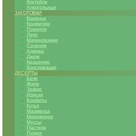
Коктейли
Алкогольные
ЗАГОТОВКИ
Варенье
Конфитюр
Повидло
Лечо
Маринование
Соление
Аджика
Джем
Квашение
Консервация
ДЕСЕРТЫ
Безе
Желе
Зефир
Ириски
Конфеты
Кутья
Мармелад
Мороженое
Муссы
Пастила
Пудинг