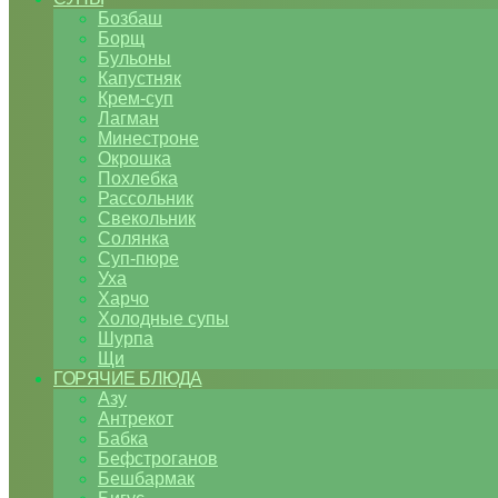
Бозбаш
Борщ
Бульоны
Капустняк
Крем-суп
Лагман
Минестроне
Окрошка
Похлебка
Рассольник
Свекольник
Солянка
Суп-пюре
Уха
Харчо
Холодные супы
Шурпа
Щи
ГОРЯЧИЕ БЛЮДА
Азу
Антрекот
Бабка
Бефстроганов
Бешбармак