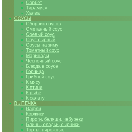
Сорбет
Тирамису
Халва
СОУСЫ
Сборник соусов
Сметанный соус
Соевый соус
Соус сырный
Соусы на зиму
Томатный соус
Маринады
Чесночный соус
Блюда в соусе
Горчица
Грибной соус
К мясу
К птице
К рыбе
К салату
ВЫПЕЧКА
Вафли
Коржики
Пироги, беляши, чебуреки
Блины, оладьи, сырники
Торты, пирожные