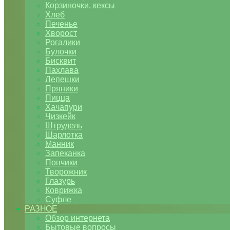
Корзиночки, кексы
Хлеб
Печенье
Хворост
Рогалики
Булочки
Бисквит
Пахлава
Лепешки
Пряники
Пицца
Хачапури
Чизкейк
Штрудель
Шарлотка
Манник
Запеканка
Пончики
Творожник
Глазурь
Коврижка
Суфле
РАЗНОЕ
Обзор интернета
Бытовые вопросы