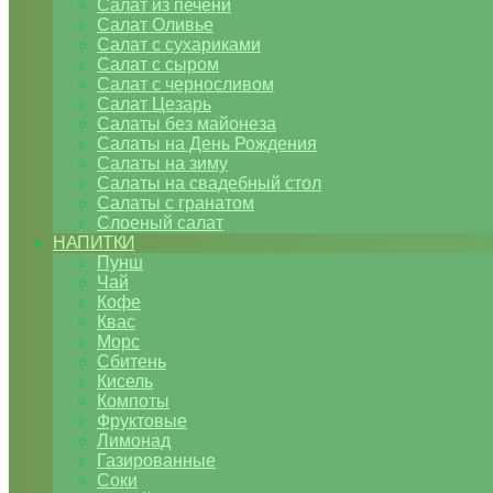
Салат из печени
Салат Оливье
Салат с сухариками
Салат с сыром
Салат с черносливом
Салат Цезарь
Салаты без майонеза
Салаты на День Рождения
Салаты на зиму
Салаты на свадебный стол
Салаты с гранатом
Слоеный салат
НАПИТКИ
Пунш
Чай
Кофе
Квас
Морс
Сбитень
Кисель
Компоты
Фруктовые
Лимонад
Газированные
Соки