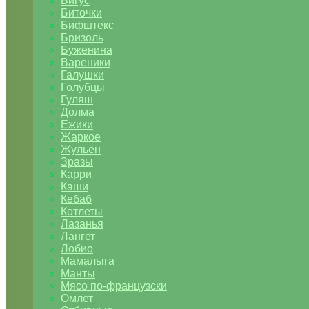
Бигус
Биточки
Бифштекс
Бризоль
Буженина
Вареники
Галушки
Голубцы
Гуляш
Долма
Ежики
Жаркое
Жульен
Зразы
Карри
Каши
Кебаб
Котлеты
Лазанья
Лангет
Лобио
Мамалыга
Манты
Мясо по-французски
Омлет