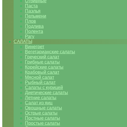
Отбивные
Паста
Паэлья
Пельмени
Плов
Подлива
Полента
Рагу
САЛАТЫ
Винегрет
Вегетарианские салаты
Греческий салат
Грибные салаты
Корейские салаты
Крабовый салат
Мясной салат
Рыбный салат
Салаты с курицей
Диетические салаты
Летние салаты
Салат из яиц
Овощные салаты
Острые салаты
Постные салаты
Простые салаты