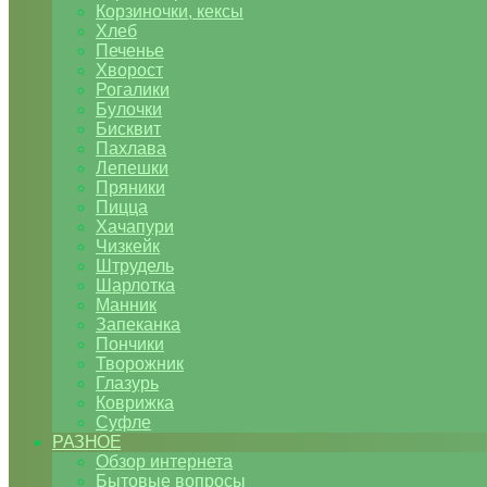
Корзиночки, кексы
Хлеб
Печенье
Хворост
Рогалики
Булочки
Бисквит
Пахлава
Лепешки
Пряники
Пицца
Хачапури
Чизкейк
Штрудель
Шарлотка
Манник
Запеканка
Пончики
Творожник
Глазурь
Коврижка
Суфле
РАЗНОЕ
Обзор интернета
Бытовые вопросы