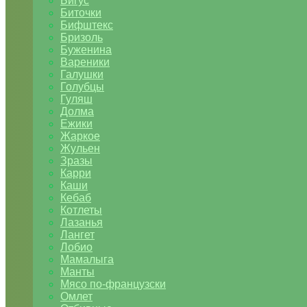
Бигус
Биточки
Бифштекс
Бризоль
Буженина
Вареники
Галушки
Голубцы
Гуляш
Долма
Ежики
Жаркое
Жульен
Зразы
Карри
Каши
Кебаб
Котлеты
Лазанья
Лангет
Лобио
Мамалыга
Манты
Мясо по-французски
Омлет