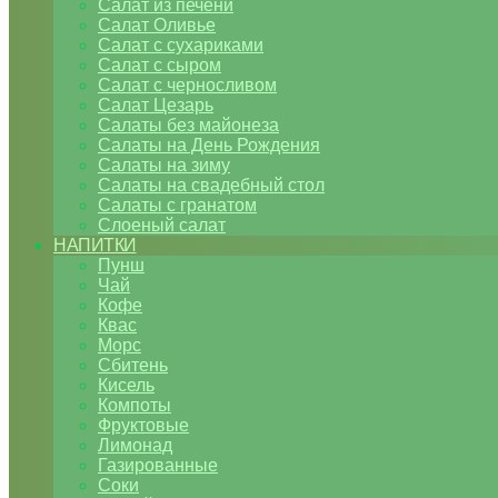
Салат из печени
Салат Оливье
Салат с сухариками
Салат с сыром
Салат с черносливом
Салат Цезарь
Салаты без майонеза
Салаты на День Рождения
Салаты на зиму
Салаты на свадебный стол
Салаты с гранатом
Слоеный салат
НАПИТКИ
Пунш
Чай
Кофе
Квас
Морс
Сбитень
Кисель
Компоты
Фруктовые
Лимонад
Газированные
Соки