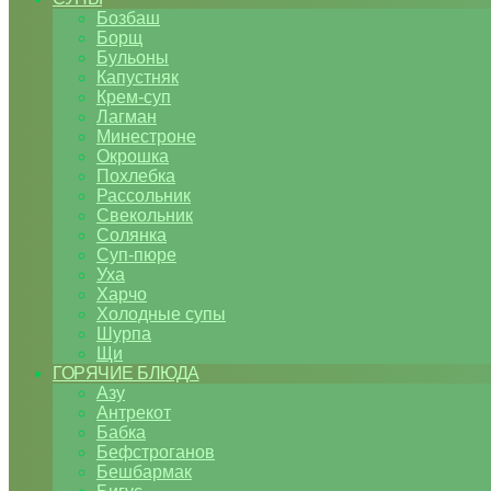
Бозбаш
Борщ
Бульоны
Капустняк
Крем-суп
Лагман
Минестроне
Окрошка
Похлебка
Рассольник
Свекольник
Солянка
Суп-пюре
Уха
Харчо
Холодные супы
Шурпа
Щи
ГОРЯЧИЕ БЛЮДА
Азу
Антрекот
Бабка
Бефстроганов
Бешбармак