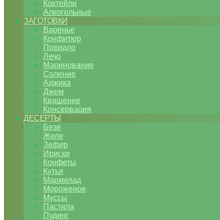
Коктейли
Алкогольные
ЗАГОТОВКИ
Варенье
Конфитюр
Повидло
Лечо
Маринование
Соление
Аджика
Джем
Квашение
Консервация
ДЕСЕРТЫ
Безе
Желе
Зефир
Ириски
Конфеты
Кутья
Мармелад
Мороженое
Муссы
Пастила
Пудинг