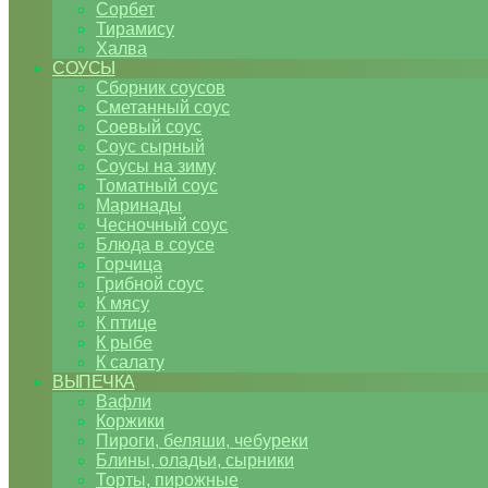
Сорбет
Тирамису
Халва
СОУСЫ
Сборник соусов
Сметанный соус
Соевый соус
Соус сырный
Соусы на зиму
Томатный соус
Маринады
Чесночный соус
Блюда в соусе
Горчица
Грибной соус
К мясу
К птице
К рыбе
К салату
ВЫПЕЧКА
Вафли
Коржики
Пироги, беляши, чебуреки
Блины, оладьи, сырники
Торты, пирожные