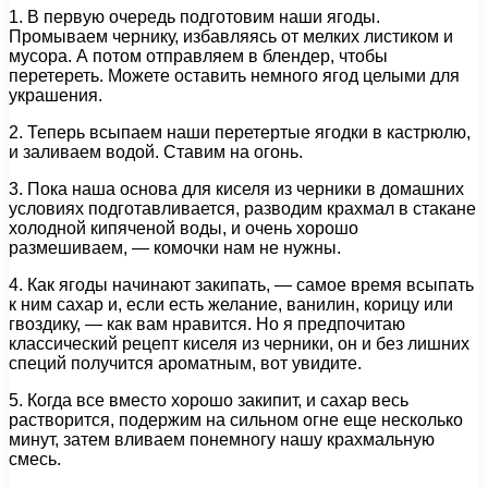
1. В первую очередь подготовим наши ягоды.
Промываем чернику, избавляясь от мелких листиком и
мусора. А потом отправляем в блендер, чтобы
перетереть. Можете оставить немного ягод целыми для
украшения.
2. Теперь всыпаем наши перетертые ягодки в кастрюлю,
и заливаем водой. Ставим на огонь.
3. Пока наша основа для киселя из черники в домашних
условиях подготавливается, разводим крахмал в стакане
холодной кипяченой воды, и очень хорошо
размешиваем, — комочки нам не нужны.
4. Как ягоды начинают закипать, — самое время всыпать
к ним сахар и, если есть желание, ванилин, корицу или
гвоздику, — как вам нравится. Но я предпочитаю
классический рецепт киселя из черники, он и без лишних
специй получится ароматным, вот увидите.
5. Когда все вместо хорошо закипит, и сахар весь
растворится, подержим на сильном огне еще несколько
минут, затем вливаем понемногу нашу крахмальную
смесь.