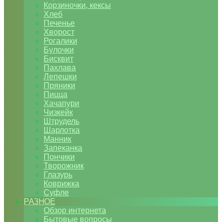
Корзиночки, кексы
Хлеб
Печенье
Хворост
Рогалики
Булочки
Бисквит
Пахлава
Лепешки
Пряники
Пицца
Хачапури
Чизкейк
Штрудель
Шарлотка
Манник
Запеканка
Пончики
Творожник
Глазурь
Коврижка
Суфле
РАЗНОЕ
Обзор интернета
Бытовые вопросы