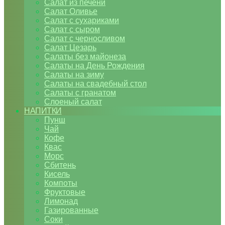
Салат из печени
Салат Оливье
Салат с сухариками
Салат с сыром
Салат с черносливом
Салат Цезарь
Салаты без майонеза
Салаты на День Рождения
Салаты на зиму
Салаты на свадебный стол
Салаты с гранатом
Слоеный салат
НАПИТКИ
Пунш
Чай
Кофе
Квас
Морс
Сбитень
Кисель
Компоты
Фруктовые
Лимонад
Газированные
Соки