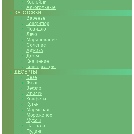
Коктейли
Алкогольные
ЗАГОТОВКИ
Варенье
Конфитюр
Повидло
Лечо
Маринование
Соление
Аджика
Джем
Квашение
Консервация
ДЕСЕРТЫ
Безе
Желе
Зефир
Ириски
Конфеты
Кутья
Мармелад
Мороженое
Муссы
Пастила
Пудинг