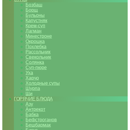
Бозбаш
Борщ
Бульоны
Капустняк
Крем-суп
Лагман
Минестроне
Окрошка
Похлебка
Рассольник
Свекольник
Солянка
Суп-пюре
Уха
Харчо
Холодные супы
Шурпа
Щи
ГОРЯЧИЕ БЛЮДА
Азу
Антрекот
Бабка
Бефстроганов
Бешбармак