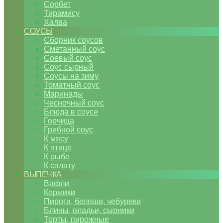
Сорбет
Тирамису
Халва
СОУСЫ
Сборник соусов
Сметанный соус
Соевый соус
Соус сырный
Соусы на зиму
Томатный соус
Маринады
Чесночный соус
Блюда в соусе
Горчица
Грибной соус
К мясу
К птице
К рыбе
К салату
ВЫПЕЧКА
Вафли
Коржики
Пироги, беляши, чебуреки
Блины, оладьи, сырники
Торты, пирожные