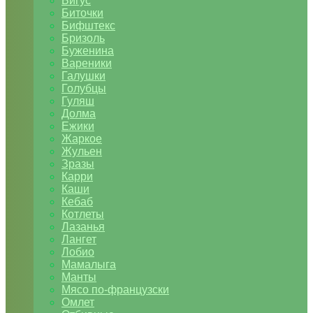
Бигус
Биточки
Бифштекс
Бризоль
Буженина
Вареники
Галушки
Голубцы
Гуляш
Долма
Ежики
Жаркое
Жульен
Зразы
Карри
Каши
Кебаб
Котлеты
Лазанья
Лангет
Лобио
Мамалыга
Манты
Мясо по-французски
Омлет