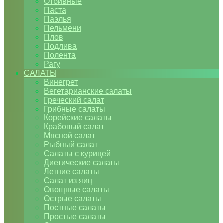
Отбивные
Паста
Паэлья
Пельмени
Плов
Подлива
Полента
Рагу
САЛАТЫ
Винегрет
Вегетарианские салаты
Греческий салат
Грибные салаты
Корейские салаты
Крабовый салат
Мясной салат
Рыбный салат
Салаты с курицей
Диетические салаты
Летние салаты
Салат из яиц
Овощные салаты
Острые салаты
Постные салаты
Простые салаты