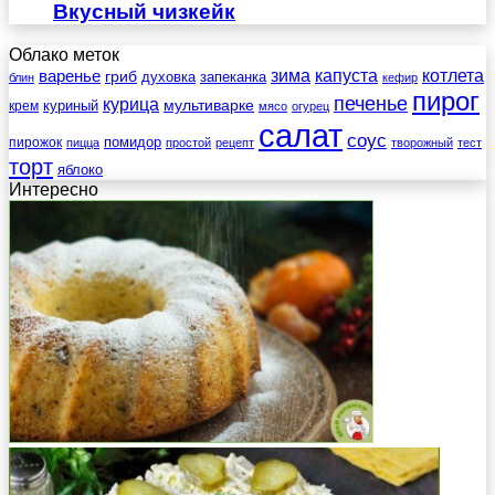
Вкусный чизкейк
Облако меток
зима
котлета
варенье
капуста
гриб
духовка
запеканка
блин
кефир
пирог
печенье
курица
мультиварке
куриный
крем
мясо
огурец
салат
соус
помидор
пирожок
пицца
простой
рецепт
творожный
тест
торт
яблоко
Интересно