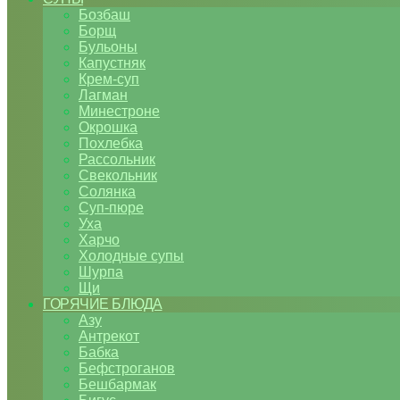
Бозбаш
Борщ
Бульоны
Капустняк
Крем-суп
Лагман
Минестроне
Окрошка
Похлебка
Рассольник
Свекольник
Солянка
Суп-пюре
Уха
Харчо
Холодные супы
Шурпа
Щи
ГОРЯЧИЕ БЛЮДА
Азу
Антрекот
Бабка
Бефстроганов
Бешбармак