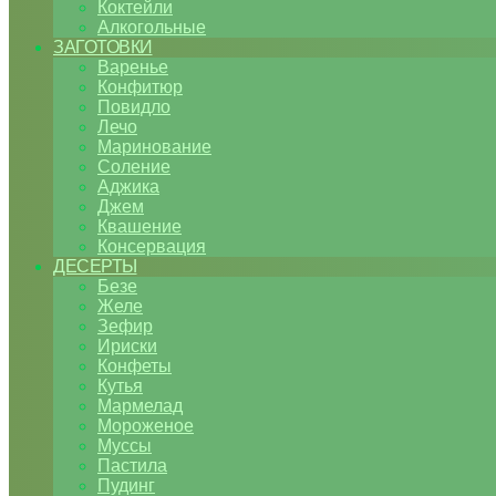
Коктейли
Алкогольные
ЗАГОТОВКИ
Варенье
Конфитюр
Повидло
Лечо
Маринование
Соление
Аджика
Джем
Квашение
Консервация
ДЕСЕРТЫ
Безе
Желе
Зефир
Ириски
Конфеты
Кутья
Мармелад
Мороженое
Муссы
Пастила
Пудинг