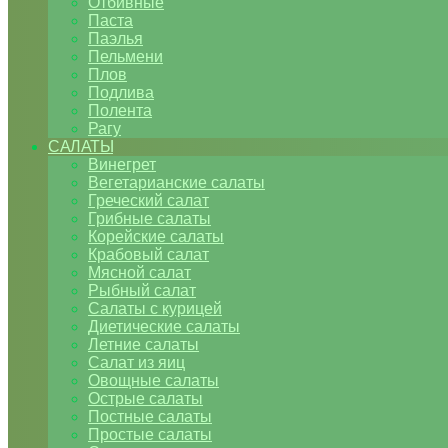
Отбивные
Паста
Паэлья
Пельмени
Плов
Подлива
Полента
Рагу
САЛАТЫ
Винегрет
Вегетарианские салаты
Греческий салат
Грибные салаты
Корейские салаты
Крабовый салат
Мясной салат
Рыбный салат
Салаты с курицей
Диетические салаты
Летние салаты
Салат из яиц
Овощные салаты
Острые салаты
Постные салаты
Простые салаты