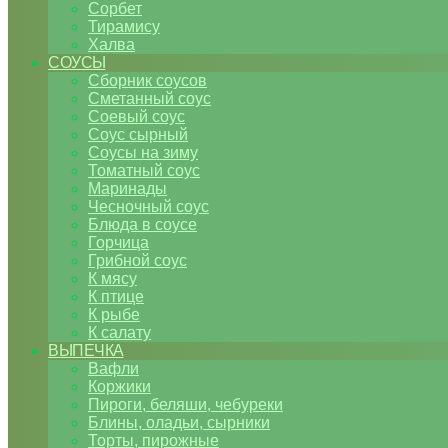
Сорбет
Тирамису
Халва
СОУСЫ
Сборник соусов
Сметанный соус
Соевый соус
Соус сырный
Соусы на зиму
Томатный соус
Маринады
Чесночный соус
Блюда в соусе
Горчица
Грибной соус
К мясу
К птице
К рыбе
К салату
ВЫПЕЧКА
Вафли
Коржики
Пироги, беляши, чебуреки
Блины, оладьи, сырники
Торты, пирожные