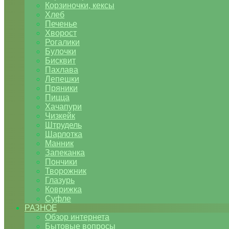
Корзиночки, кексы
Хлеб
Печенье
Хворост
Рогалики
Булочки
Бисквит
Пахлава
Лепешки
Пряники
Пицца
Хачапури
Чизкейк
Штрудель
Шарлотка
Манник
Запеканка
Пончики
Творожник
Глазурь
Коврижка
Суфле
РАЗНОЕ
Обзор интернета
Бытовые вопросы