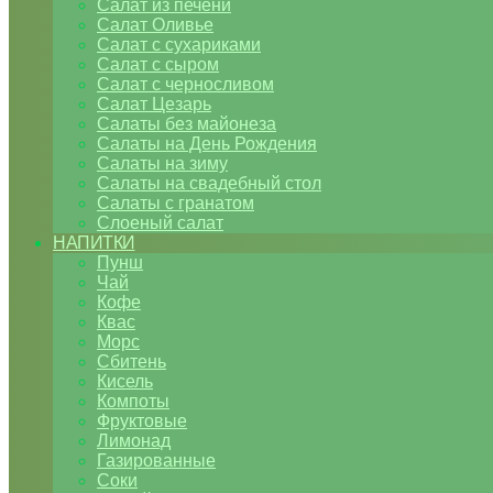
Салат из печени
Салат Оливье
Салат с сухариками
Салат с сыром
Салат с черносливом
Салат Цезарь
Салаты без майонеза
Салаты на День Рождения
Салаты на зиму
Салаты на свадебный стол
Салаты с гранатом
Слоеный салат
НАПИТКИ
Пунш
Чай
Кофе
Квас
Морс
Сбитень
Кисель
Компоты
Фруктовые
Лимонад
Газированные
Соки