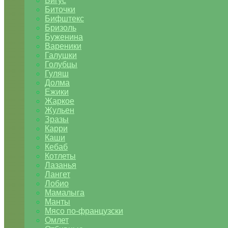
Бигус
Биточки
Бифштекс
Бризоль
Буженина
Вареники
Галушки
Голубцы
Гуляш
Долма
Ежики
Жаркое
Жульен
Зразы
Карри
Каши
Кебаб
Котлеты
Лазанья
Лангет
Лобио
Мамалыга
Манты
Мясо по-французски
Омлет