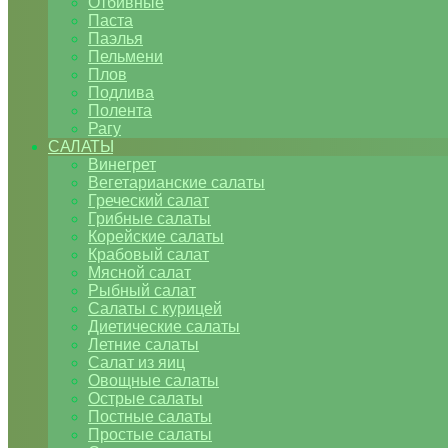
Отбивные
Паста
Паэлья
Пельмени
Плов
Подлива
Полента
Рагу
САЛАТЫ
Винегрет
Вегетарианские салаты
Греческий салат
Грибные салаты
Корейские салаты
Крабовый салат
Мясной салат
Рыбный салат
Салаты с курицей
Диетические салаты
Летние салаты
Салат из яиц
Овощные салаты
Острые салаты
Постные салаты
Простые салаты