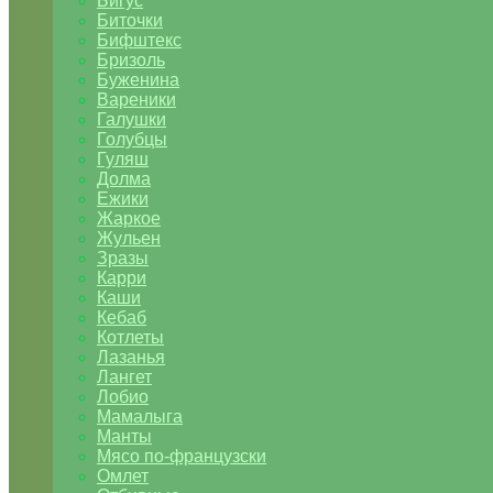
Бигус
Биточки
Бифштекс
Бризоль
Буженина
Вареники
Галушки
Голубцы
Гуляш
Долма
Ежики
Жаркое
Жульен
Зразы
Карри
Каши
Кебаб
Котлеты
Лазанья
Лангет
Лобио
Мамалыга
Манты
Мясо по-французски
Омлет