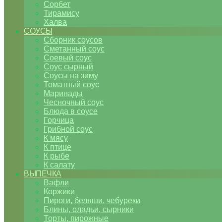
Сорбет
Тирамису
Халва
СОУСЫ
Сборник соусов
Сметанный соус
Соевый соус
Соус сырный
Соусы на зиму
Томатный соус
Маринады
Чесночный соус
Блюда в соусе
Горчица
Грибной соус
К мясу
К птице
К рыбе
К салату
ВЫПЕЧКА
Вафли
Коржики
Пироги, беляши, чебуреки
Блины, оладьи, сырники
Торты, пирожные