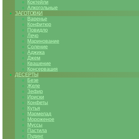
Коктейли
Алкогольные
ЗАГОТОВКИ
Варенье
Конфитюр
Повидло
Лечо
Маринование
Соление
Аджика
Джем
Квашение
Консервация
ДЕСЕРТЫ
Безе
Желе
Зефир
Ириски
Конфеты
Кутья
Мармелад
Мороженое
Муссы
Пастила
Пудинг