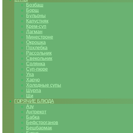
Бозбаш
Борщ
Бульоны
Капустняк
Крем-суп
Лагман
Минестроне
Окрошка
Похлебка
Рассольник
Свекольник
Солянка
Суп-пюре
Уха
Харчо
Холодные супы
Шурпа
Щи
ГОРЯЧИЕ БЛЮДА
Азу
Антрекот
Бабка
Бефстроганов
Бешбармак