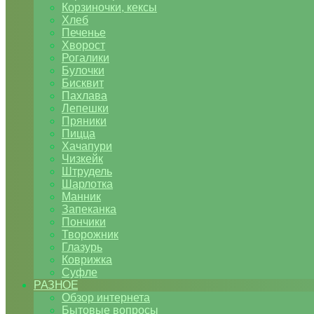
Корзиночки, кексы
Хлеб
Печенье
Хворост
Рогалики
Булочки
Бисквит
Пахлава
Лепешки
Пряники
Пицца
Хачапури
Чизкейк
Штрудель
Шарлотка
Манник
Запеканка
Пончики
Творожник
Глазурь
Коврижка
Суфле
РАЗНОЕ
Обзор интернета
Бытовые вопросы