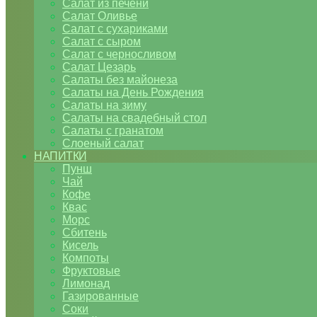
Салат из печени
Салат Оливье
Салат с сухариками
Салат с сыром
Салат с черносливом
Салат Цезарь
Салаты без майонеза
Салаты на День Рождения
Салаты на зиму
Салаты на свадебный стол
Салаты с гранатом
Слоеный салат
НАПИТКИ
Пунш
Чай
Кофе
Квас
Морс
Сбитень
Кисель
Компоты
Фруктовые
Лимонад
Газированные
Соки