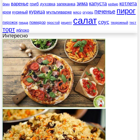
зима
котлета
варенье
капуста
гриб
духовка
запеканка
блин
кефир
пирог
печенье
курица
мультиварке
куриный
крем
мясо
огурец
салат
соус
помидор
пирожок
пицца
простой
рецепт
творожный
тест
торт
яблоко
Интересно