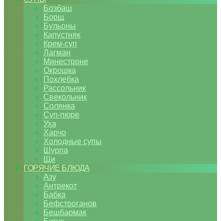
Бозбаш
Борщ
Бульоны
Капустняк
Крем-суп
Лагман
Минестроне
Окрошка
Похлебка
Рассольник
Свекольник
Солянка
Суп-пюре
Уха
Харчо
Холодные супы
Шурпа
Щи
ГОРЯЧИЕ БЛЮДА
Азу
Антрекот
Бабка
Бефстроганов
Бешбармак