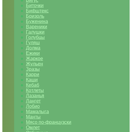
Бигус
Биточки
Бифштекс
Бризоль
Буженина
Вареники
Галушки
Голубцы
Гуляш
Долма
Ежики
Жаркое
Жульен
Зразы
Карри
Каши
Кебаб
Котлеты
Лазанья
Лангет
Лобио
Мамалыга
Манты
Мясо по-французски
Омлет