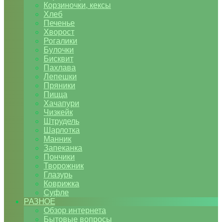
Корзиночки, кексы
Хлеб
Печенье
Хворост
Рогалики
Булочки
Бисквит
Пахлава
Лепешки
Пряники
Пицца
Хачапури
Чизкейк
Штрудель
Шарлотка
Манник
Запеканка
Пончики
Творожник
Глазурь
Коврижка
Суфле
РАЗНОЕ
Обзор интернета
Бытовые вопросы