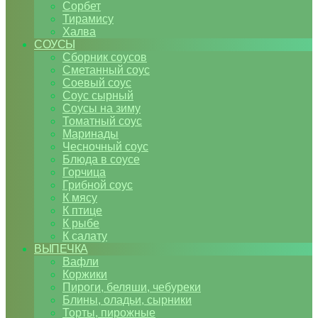
Сорбет
Тирамису
Халва
СОУСЫ
Сборник соусов
Сметанный соус
Соевый соус
Соус сырный
Соусы на зиму
Томатный соус
Маринады
Чесночный соус
Блюда в соусе
Горчица
Грибной соус
К мясу
К птице
К рыбе
К салату
ВЫПЕЧКА
Вафли
Коржики
Пироги, беляши, чебуреки
Блины, оладьи, сырники
Торты, пирожные