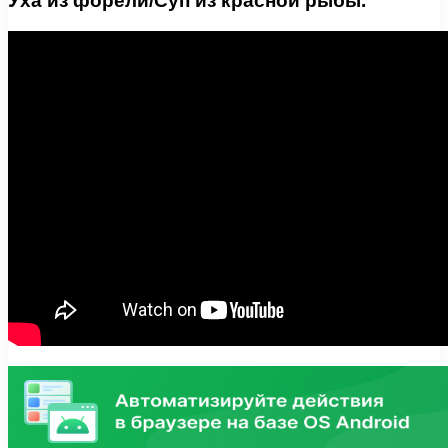
Уха из форели/Суп из красной рыбы.