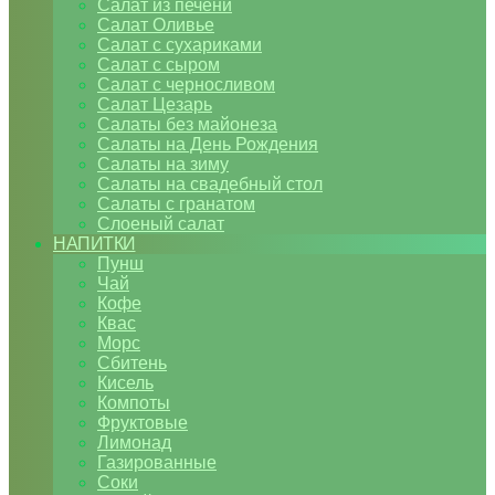
Салат из печени
Салат Оливье
Салат с сухариками
Салат с сыром
Салат с черносливом
Салат Цезарь
Салаты без майонеза
Салаты на День Рождения
Салаты на зиму
Салаты на свадебный стол
Салаты с гранатом
Слоеный салат
НАПИТКИ
Пунш
Чай
Кофе
Квас
Морс
Сбитень
Кисель
Компоты
Фруктовые
Лимонад
Газированные
Соки