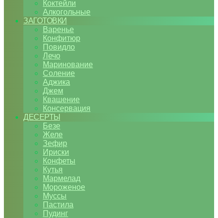
Коктейли
Алкогольные
ЗАГОТОВКИ
Варенье
Конфитюр
Повидло
Лечо
Маринование
Соление
Аджика
Джем
Квашение
Консервация
ДЕСЕРТЫ
Безе
Желе
Зефир
Ириски
Конфеты
Кутья
Мармелад
Мороженое
Муссы
Пастила
Пудинг