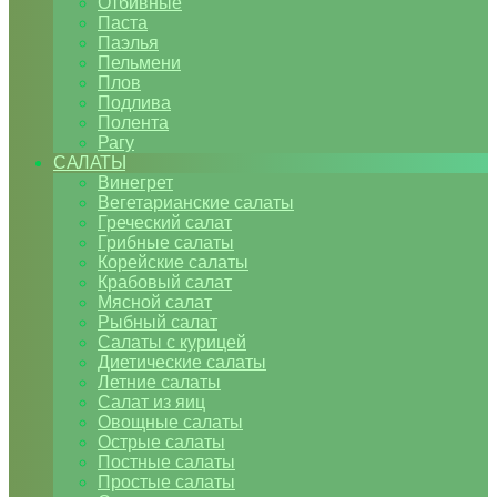
Отбивные
Паста
Паэлья
Пельмени
Плов
Подлива
Полента
Рагу
САЛАТЫ
Винегрет
Вегетарианские салаты
Греческий салат
Грибные салаты
Корейские салаты
Крабовый салат
Мясной салат
Рыбный салат
Салаты с курицей
Диетические салаты
Летние салаты
Салат из яиц
Овощные салаты
Острые салаты
Постные салаты
Простые салаты