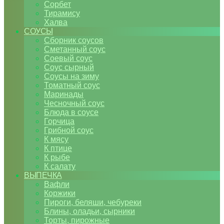
Сорбет
Тирамису
Халва
СОУСЫ
Сборник соусов
Сметанный соус
Соевый соус
Соус сырный
Соусы на зиму
Томатный соус
Маринады
Чесночный соус
Блюда в соусе
Горчица
Грибной соус
К мясу
К птице
К рыбе
К салату
ВЫПЕЧКА
Вафли
Коржики
Пироги, беляши, чебуреки
Блины, оладьи, сырники
Торты, пирожные