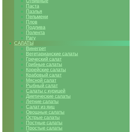
Отбивные
Паста
Паэлья
Пельмени
Плов
Подлива
Полента
Рагу
САЛАТЫ
Винегрет
Вегетарианские салаты
Греческий салат
Грибные салаты
Корейские салаты
Крабовый салат
Мясной салат
Рыбный салат
Салаты с курицей
Диетические салаты
Летние салаты
Салат из яиц
Овощные салаты
Острые салаты
Постные салаты
Простые салаты