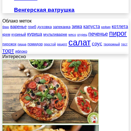
Венгерская ватрушка
Облако меток
зима
котлета
варенье
капуста
гриб
духовка
запеканка
блин
кефир
пирог
печенье
курица
мультиварке
куриный
крем
мясо
огурец
салат
соус
помидор
пирожок
пицца
простой
рецепт
творожный
тест
торт
яблоко
Интересно