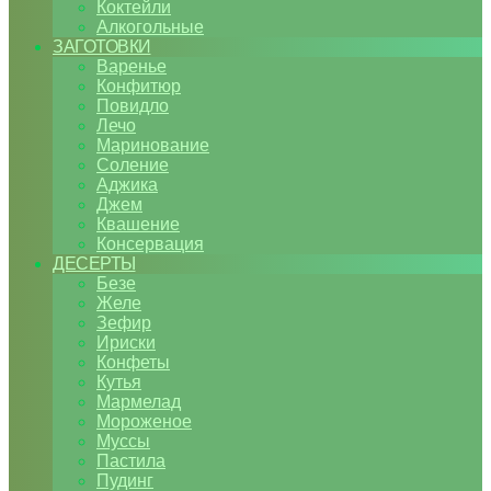
Коктейли
Алкогольные
ЗАГОТОВКИ
Варенье
Конфитюр
Повидло
Лечо
Маринование
Соление
Аджика
Джем
Квашение
Консервация
ДЕСЕРТЫ
Безе
Желе
Зефир
Ириски
Конфеты
Кутья
Мармелад
Мороженое
Муссы
Пастила
Пудинг