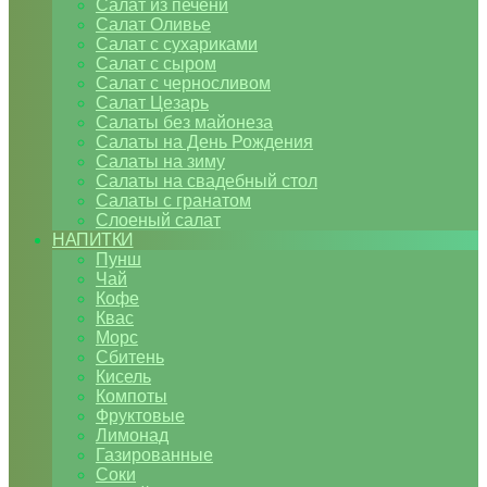
Салат из печени
Салат Оливье
Салат с сухариками
Салат с сыром
Салат с черносливом
Салат Цезарь
Салаты без майонеза
Салаты на День Рождения
Салаты на зиму
Салаты на свадебный стол
Салаты с гранатом
Слоеный салат
НАПИТКИ
Пунш
Чай
Кофе
Квас
Морс
Сбитень
Кисель
Компоты
Фруктовые
Лимонад
Газированные
Соки