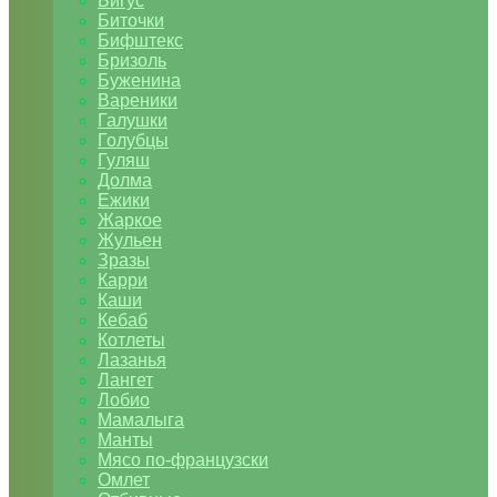
Бигус
Биточки
Бифштекс
Бризоль
Буженина
Вареники
Галушки
Голубцы
Гуляш
Долма
Ежики
Жаркое
Жульен
Зразы
Карри
Каши
Кебаб
Котлеты
Лазанья
Лангет
Лобио
Мамалыга
Манты
Мясо по-французски
Омлет