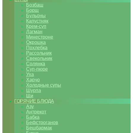
Бозбаш
Борщ
Бульоны
Капустняк
Крем-суп
Лагман
Минестроне
Окрошка
Похлебка
Рассольник
Свекольник
Солянка
Суп-пюре
Уха
Харчо
Холодные супы
Шурпа
Щи
ГОРЯЧИЕ БЛЮДА
Азу
Антрекот
Бабка
Бефстроганов
Бешбармак