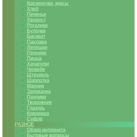
Корзиночки, кексы
Хлеб
Печенье
Хворост
Рогалики
Булочки
Бисквит
Пахлава
Лепешки
Пряники
Пицца
Хачапури
Чизкейк
Штрудель
Шарлотка
Манник
Запеканка
Пончики
Творожник
Глазурь
Коврижка
Суфле
РАЗНОЕ
Обзор интернета
Бытовые вопросы