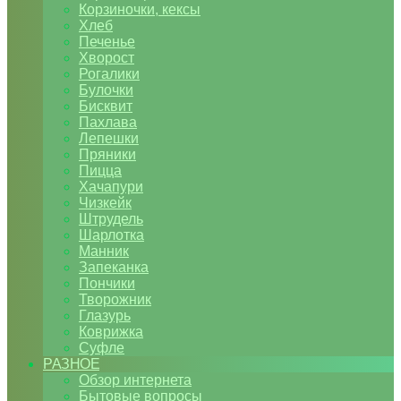
Корзиночки, кексы
Хлеб
Печенье
Хворост
Рогалики
Булочки
Бисквит
Пахлава
Лепешки
Пряники
Пицца
Хачапури
Чизкейк
Штрудель
Шарлотка
Манник
Запеканка
Пончики
Творожник
Глазурь
Коврижка
Суфле
РАЗНОЕ
Обзор интернета
Бытовые вопросы