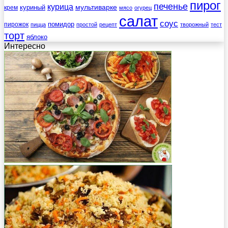
пирог
печенье
курица
мультиварке
куриный
крем
мясо
огурец
салат
соус
помидор
пирожок
пицца
простой
рецепт
творожный
тест
торт
яблоко
Интересно