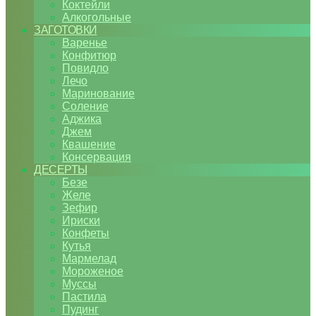
Коктейли
Алкогольные
ЗАГОТОВКИ
Варенье
Конфитюр
Повидло
Лечо
Маринование
Соление
Аджика
Джем
Квашение
Консервация
ДЕСЕРТЫ
Безе
Желе
Зефир
Ириски
Конфеты
Кутья
Мармелад
Мороженое
Муссы
Пастила
Пудинг