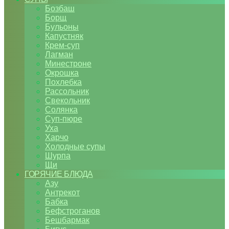
Бозбаш
Борщ
Бульоны
Капустняк
Крем-суп
Лагман
Минестроне
Окрошка
Похлебка
Рассольник
Свекольник
Солянка
Суп-пюре
Уха
Харчо
Холодные супы
Шурпа
Щи
ГОРЯЧИЕ БЛЮДА
Азу
Антрекот
Бабка
Бефстроганов
Бешбармак