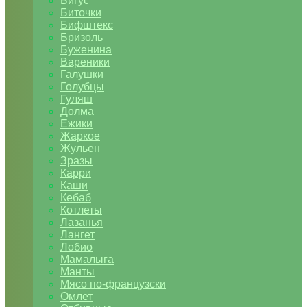
Бигус
Биточки
Бифштекс
Бризоль
Буженина
Вареники
Галушки
Голубцы
Гуляш
Долма
Ежики
Жаркое
Жульен
Зразы
Карри
Каши
Кебаб
Котлеты
Лазанья
Лангет
Лобио
Мамалыга
Манты
Мясо по-французски
Омлет