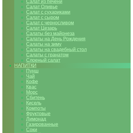
Салат из печени
Салат Оливье
Салат с сухариками
Салат с сыром
Салат с черносливом
Салат Цезарь
Салаты без майонеза
Салаты на День Рождения
Салаты на зиму
Салаты на свадебный стол
Салаты с гранатом
Слоеный салат
НАПИТКИ
Пунш
Чай
Кофе
Квас
Морс
Сбитень
Кисель
Компоты
Фруктовые
Лимонад
Газированные
Соки