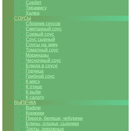
Сорбет
Тирамису
Халва
СОУСЫ
Сборник соусов
Сметанный соус
Соевый соус
Соус сырный
Соусы на зиму
Томатный соус
Маринады
Чесночный соус
Блюда в соусе
Горчица
Грибной соус
К мясу
К птице
К рыбе
К салату
ВЫПЕЧКА
Вафли
Коржики
Пироги, беляши, чебуреки
Блины, оладьи, сырники
Торты, пирожные