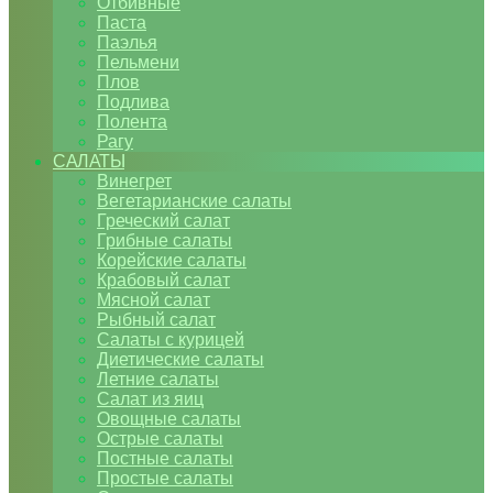
Отбивные
Паста
Паэлья
Пельмени
Плов
Подлива
Полента
Рагу
САЛАТЫ
Винегрет
Вегетарианские салаты
Греческий салат
Грибные салаты
Корейские салаты
Крабовый салат
Мясной салат
Рыбный салат
Салаты с курицей
Диетические салаты
Летние салаты
Салат из яиц
Овощные салаты
Острые салаты
Постные салаты
Простые салаты