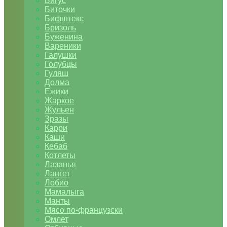
Бигус
Биточки
Бифштекс
Бризоль
Буженина
Вареники
Галушки
Голубцы
Гуляш
Долма
Ежики
Жаркое
Жульен
Зразы
Карри
Каши
Кебаб
Котлеты
Лазанья
Лангет
Лобио
Мамалыга
Манты
Мясо по-французски
Омлет