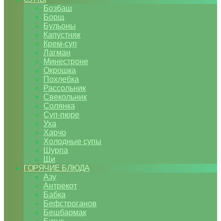
Бозбаш
Борщ
Бульоны
Капустняк
Крем-суп
Лагман
Минестроне
Окрошка
Похлебка
Рассольник
Свекольник
Солянка
Суп-пюре
Уха
Харчо
Холодные супы
Шурпа
Щи
ГОРЯЧИЕ БЛЮДА
Азу
Антрекот
Бабка
Бефстроганов
Бешбармак