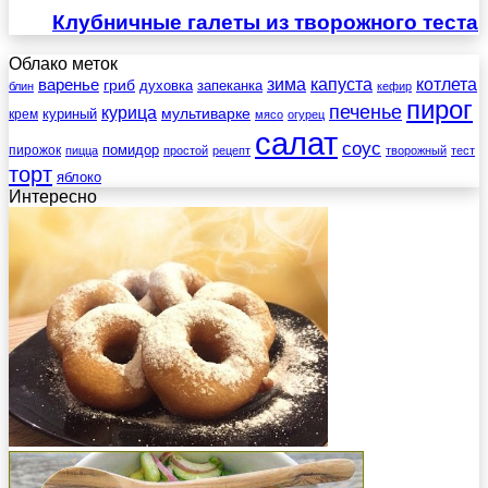
Клубничные галеты из творожного теста
Облако меток
зима
котлета
варенье
капуста
гриб
духовка
запеканка
блин
кефир
пирог
печенье
курица
мультиварке
куриный
крем
мясо
огурец
салат
соус
помидор
пирожок
пицца
простой
рецепт
творожный
тест
торт
яблоко
Интересно