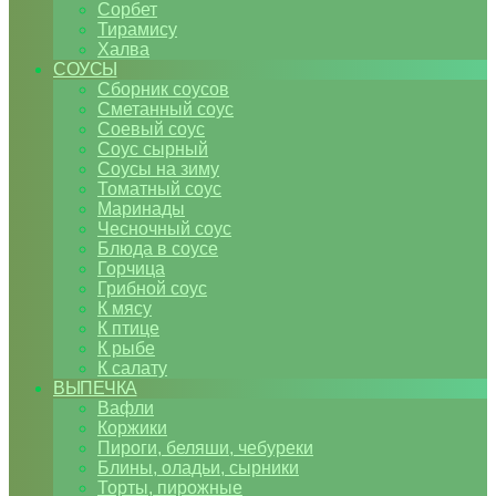
Сорбет
Тирамису
Халва
СОУСЫ
Сборник соусов
Сметанный соус
Соевый соус
Соус сырный
Соусы на зиму
Томатный соус
Маринады
Чесночный соус
Блюда в соусе
Горчица
Грибной соус
К мясу
К птице
К рыбе
К салату
ВЫПЕЧКА
Вафли
Коржики
Пироги, беляши, чебуреки
Блины, оладьи, сырники
Торты, пирожные