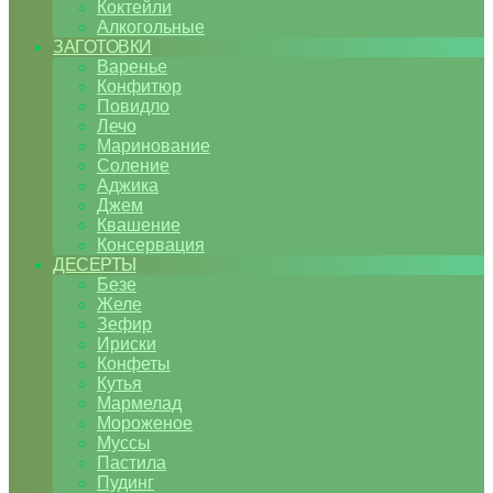
Коктейли
Алкогольные
ЗАГОТОВКИ
Варенье
Конфитюр
Повидло
Лечо
Маринование
Соление
Аджика
Джем
Квашение
Консервация
ДЕСЕРТЫ
Безе
Желе
Зефир
Ириски
Конфеты
Кутья
Мармелад
Мороженое
Муссы
Пастила
Пудинг