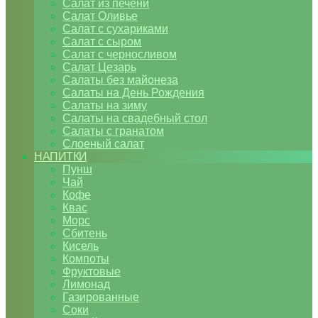
Салат из печени
Салат Оливье
Салат с сухариками
Салат с сыром
Салат с черносливом
Салат Цезарь
Салаты без майонеза
Салаты на День Рождения
Салаты на зиму
Салаты на свадебный стол
Салаты с гранатом
Слоеный салат
НАПИТКИ
Пунш
Чай
Кофе
Квас
Морс
Сбитень
Кисель
Компоты
Фруктовые
Лимонад
Газированные
Соки