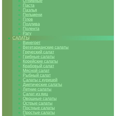
Отбивные
Паста
Паэлья
Пельмени
Плов
Подлива
Полента
Рагу
САЛАТЫ
Винегрет
Вегетарианские салаты
Греческий салат
Грибные салаты
Корейские салаты
Крабовый салат
Мясной салат
Рыбный салат
Салаты с курицей
Диетические салаты
Летние салаты
Салат из яиц
Овощные салаты
Острые салаты
Постные салаты
Простые салаты