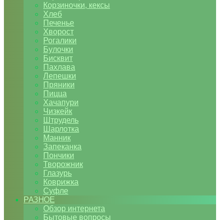
Корзиночки, кексы
Хлеб
Печенье
Хворост
Рогалики
Булочки
Бисквит
Пахлава
Лепешки
Пряники
Пицца
Хачапури
Чизкейк
Штрудель
Шарлотка
Манник
Запеканка
Пончики
Творожник
Глазурь
Коврижка
Суфле
РАЗНОЕ
Обзор интернета
Бытовые вопросы