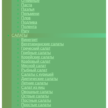
Отбивные
Паста
Паэлья
Пельмени
Плов
Подлива
Полента
Рагу
САЛАТЫ
Винегрет
Вегетарианские салаты
Греческий салат
Грибные салаты
Корейские салаты
Крабовый салат
Мясной салат
Рыбный салат
Салаты с курицей
Диетические салаты
Летние салаты
Салат из яиц
Овощные салаты
Острые салаты
Постные салаты
Простые салаты