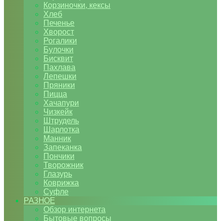
Корзиночки, кексы
Хлеб
Печенье
Хворост
Рогалики
Булочки
Бисквит
Пахлава
Лепешки
Пряники
Пицца
Хачапури
Чизкейк
Штрудель
Шарлотка
Манник
Запеканка
Пончики
Творожник
Глазурь
Коврижка
Суфле
РАЗНОЕ
Обзор интернета
Бытовые вопросы