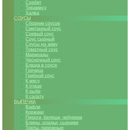
Сорбет
Тирамису
Халва
СОУСЫ
Сборник соусов
Сметанный соус
Соевый соус
Соус сырный
Соусы на зиму
Томатный соус
Маринады
Чесночный соус
Блюда в соусе
Горчица
Грибной соус
К мясу
К птице
К рыбе
К салату
ВЫПЕЧКА
Вафли
Коржики
Пироги, беляши, чебуреки
Блины, оладьи, сырники
Торты, пирожные