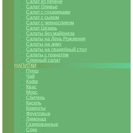
Салат из печени
Салат Оливье
Салат с сухариками
Салат с сыром
Салат с черносливом
Салат Цезарь
Салаты без майонеза
Салаты на День Рождения
Салаты на зиму
Салаты на свадебный стол
Салаты с гранатом
Слоеный салат
НАПИТКИ
Пунш
Чай
Кофе
Квас
Морс
Сбитень
Кисель
Компоты
Фруктовые
Лимонад
Газированные
Соки