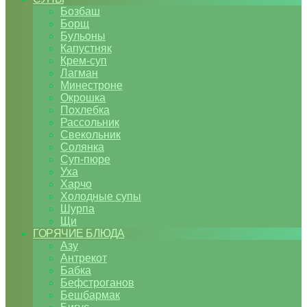
Бозбаш
Борщ
Бульоны
Капустняк
Крем-суп
Лагман
Минестроне
Окрошка
Похлебка
Рассольник
Свекольник
Солянка
Суп-пюре
Уха
Харчо
Холодные супы
Шурпа
Щи
ГОРЯЧИЕ БЛЮДА
Азу
Антрекот
Бабка
Бефстроганов
Бешбармак