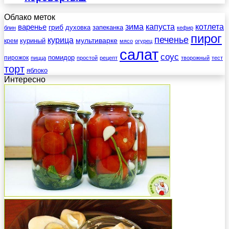
Облако меток
зима
котлета
варенье
капуста
гриб
духовка
запеканка
блин
кефир
пирог
печенье
курица
мультиварке
куриный
крем
мясо
огурец
салат
соус
помидор
пирожок
пицца
простой
рецепт
творожный
тест
торт
яблоко
Интересно