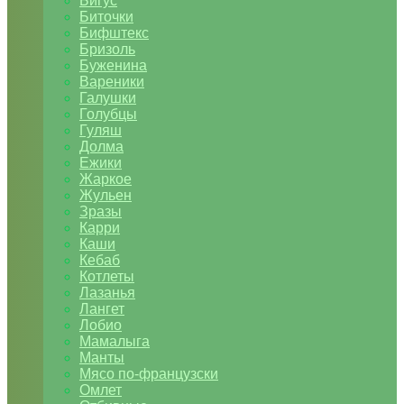
Бигус
Биточки
Бифштекс
Бризоль
Буженина
Вареники
Галушки
Голубцы
Гуляш
Долма
Ежики
Жаркое
Жульен
Зразы
Карри
Каши
Кебаб
Котлеты
Лазанья
Лангет
Лобио
Мамалыга
Манты
Мясо по-французски
Омлет