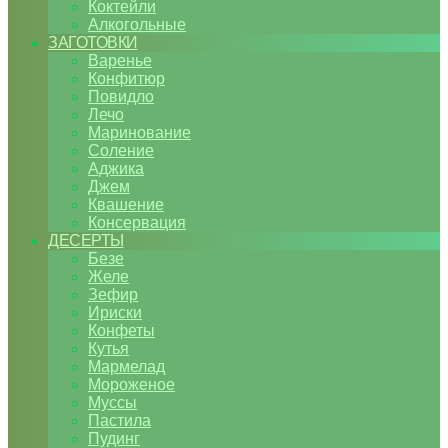
Коктейли
Алкогольные
ЗАГОТОВКИ
Варенье
Конфитюр
Повидло
Лечо
Маринование
Соление
Аджика
Джем
Квашение
Консервация
ДЕСЕРТЫ
Безе
Желе
Зефир
Ириски
Конфеты
Кутья
Мармелад
Мороженое
Муссы
Пастила
Пудинг