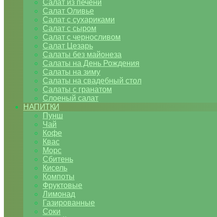
Салат из печени
Салат Оливье
Салат с сухариками
Салат с сыром
Салат с черносливом
Салат Цезарь
Салаты без майонеза
Салаты на День Рождения
Салаты на зиму
Салаты на свадебный стол
Салаты с гранатом
Слоеный салат
НАПИТКИ
Пунш
Чай
Кофе
Квас
Морс
Сбитень
Кисель
Компоты
Фруктовые
Лимонад
Газированные
Соки