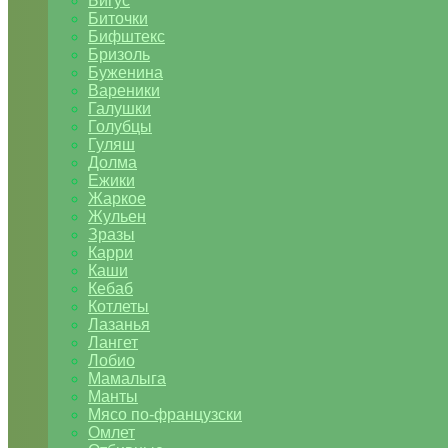
Бигус
Биточки
Бифштекс
Бризоль
Буженина
Вареники
Галушки
Голубцы
Гуляш
Долма
Ежики
Жаркое
Жульен
Зразы
Карри
Каши
Кебаб
Котлеты
Лазанья
Лангет
Лобио
Мамалыга
Манты
Мясо по-французски
Омлет