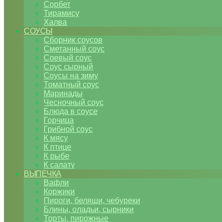
Сорбет
Тирамису
Халва
СОУСЫ
Сборник соусов
Сметанный соус
Соевый соус
Соус сырный
Соусы на зиму
Томатный соус
Маринады
Чесночный соус
Блюда в соусе
Горчица
Грибной соус
К мясу
К птице
К рыбе
К салату
ВЫПЕЧКА
Вафли
Коржики
Пироги, беляши, чебуреки
Блины, оладьи, сырники
Торты, пирожные