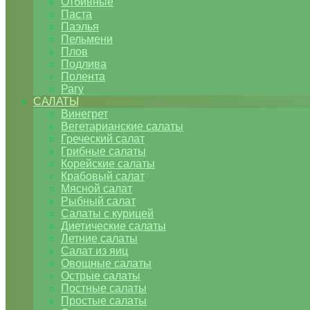
Отбивные
Паста
Паэлья
Пельмени
Плов
Подлива
Полента
Рагу
САЛАТЫ
Винегрет
Вегетарианские салаты
Греческий салат
Грибные салаты
Корейские салаты
Крабовый салат
Мясной салат
Рыбный салат
Салаты с курицей
Диетические салаты
Летние салаты
Салат из яиц
Овощные салаты
Острые салаты
Постные салаты
Простые салаты