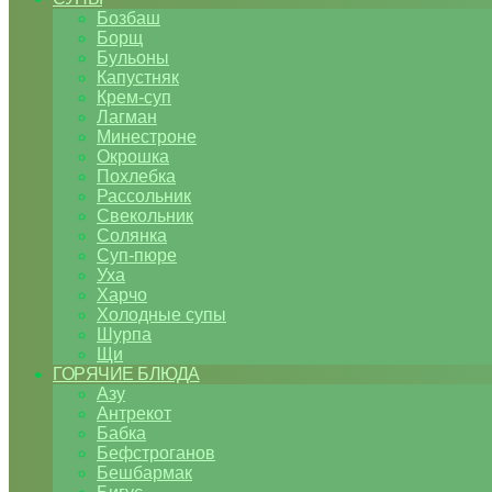
Бозбаш
Борщ
Бульоны
Капустняк
Крем-суп
Лагман
Минестроне
Окрошка
Похлебка
Рассольник
Свекольник
Солянка
Суп-пюре
Уха
Харчо
Холодные супы
Шурпа
Щи
ГОРЯЧИЕ БЛЮДА
Азу
Антрекот
Бабка
Бефстроганов
Бешбармак