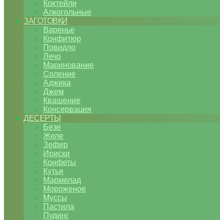
Коктейли
Алкогольные
ЗАГОТОВКИ
Варенье
Конфитюр
Повидло
Лечо
Маринование
Соление
Аджика
Джем
Квашение
Консервация
ДЕСЕРТЫ
Безе
Желе
Зефир
Ириски
Конфеты
Кутья
Мармелад
Мороженое
Муссы
Пастила
Пудинг