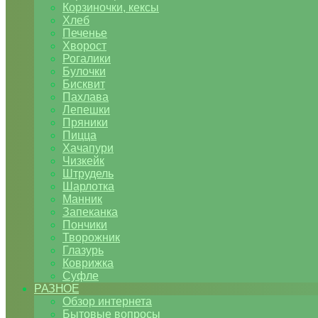
Корзиночки, кексы
Хлеб
Печенье
Хворост
Рогалики
Булочки
Бисквит
Пахлава
Лепешки
Пряники
Пицца
Хачапури
Чизкейк
Штрудель
Шарлотка
Манник
Запеканка
Пончики
Творожник
Глазурь
Коврижка
Суфле
РАЗНОЕ
Обзор интернета
Бытовые вопросы