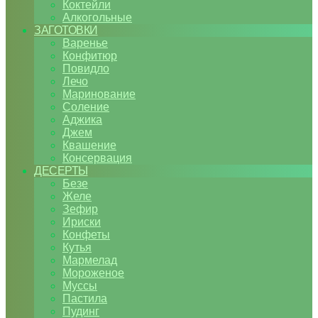
Коктейли
Алкогольные
ЗАГОТОВКИ
Варенье
Конфитюр
Повидло
Лечо
Маринование
Соление
Аджика
Джем
Квашение
Консервация
ДЕСЕРТЫ
Безе
Желе
Зефир
Ириски
Конфеты
Кутья
Мармелад
Мороженое
Муссы
Пастила
Пудинг