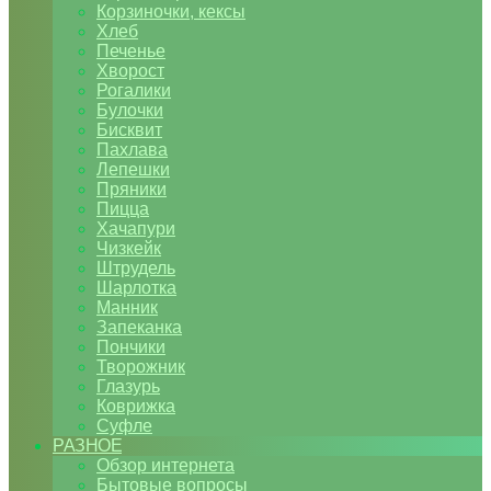
Корзиночки, кексы
Хлеб
Печенье
Хворост
Рогалики
Булочки
Бисквит
Пахлава
Лепешки
Пряники
Пицца
Хачапури
Чизкейк
Штрудель
Шарлотка
Манник
Запеканка
Пончики
Творожник
Глазурь
Коврижка
Суфле
РАЗНОЕ
Обзор интернета
Бытовые вопросы