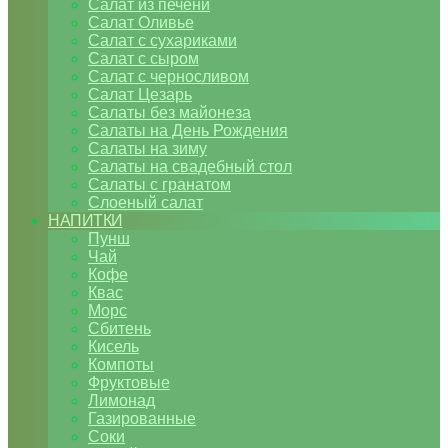
Салат из печени
Салат Оливье
Салат с сухариками
Салат с сыром
Салат с черносливом
Салат Цезарь
Салаты без майонеза
Салаты на День Рождения
Салаты на зиму
Салаты на свадебный стол
Салаты с гранатом
Слоеный салат
НАПИТКИ
Пунш
Чай
Кофе
Квас
Морс
Сбитень
Кисель
Компоты
Фруктовые
Лимонад
Газированные
Соки