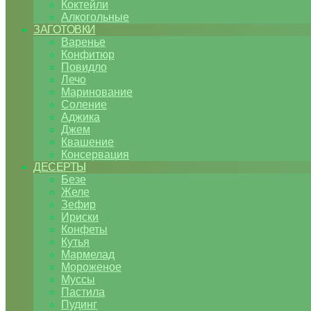
Коктейли
Алкогольные
ЗАГОТОВКИ
Варенье
Конфитюр
Повидло
Лечо
Маринование
Соление
Аджика
Джем
Квашение
Консервация
ДЕСЕРТЫ
Безе
Желе
Зефир
Ириски
Конфеты
Кутья
Мармелад
Мороженое
Муссы
Пастила
Пудинг