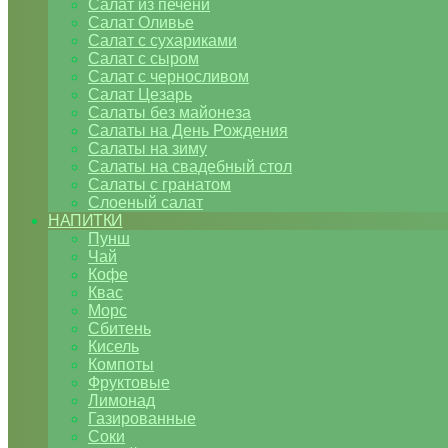
Салат из печени
Салат Оливье
Салат с сухариками
Салат с сыром
Салат с черносливом
Салат Цезарь
Салаты без майонеза
Салаты на День Рождения
Салаты на зиму
Салаты на свадебный стол
Салаты с гранатом
Слоеный салат
НАПИТКИ
Пунш
Чай
Кофе
Квас
Морс
Сбитень
Кисель
Компоты
Фруктовые
Лимонад
Газированные
Соки