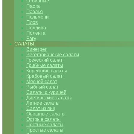
Отбивные
Паста
Паэлья
Пельмени
Плов
Подлива
Полента
Рагу
САЛАТЫ
Винегрет
Вегетарианские салаты
Греческий салат
Грибные салаты
Корейские салаты
Крабовый салат
Мясной салат
Рыбный салат
Салаты с курицей
Диетические салаты
Летние салаты
Салат из яиц
Овощные салаты
Острые салаты
Постные салаты
Простые салаты