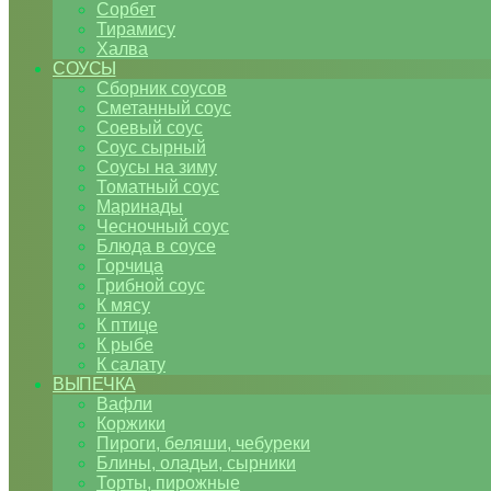
Сорбет
Тирамису
Халва
СОУСЫ
Сборник соусов
Сметанный соус
Соевый соус
Соус сырный
Соусы на зиму
Томатный соус
Маринады
Чесночный соус
Блюда в соусе
Горчица
Грибной соус
К мясу
К птице
К рыбе
К салату
ВЫПЕЧКА
Вафли
Коржики
Пироги, беляши, чебуреки
Блины, оладьи, сырники
Торты, пирожные