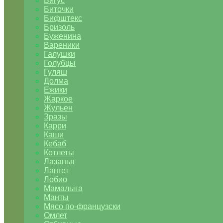
Бигус
Биточки
Бифштекс
Бризоль
Буженина
Вареники
Галушки
Голубцы
Гуляш
Долма
Ежики
Жаркое
Жульен
Зразы
Карри
Каши
Кебаб
Котлеты
Лазанья
Лангет
Лобио
Мамалыга
Манты
Мясо по-французски
Омлет