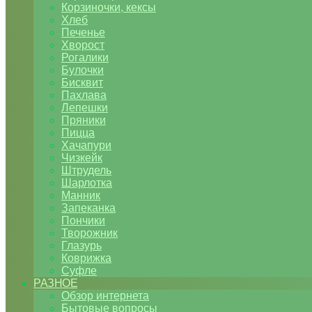
Корзиночки, кексы
Хлеб
Печенье
Хворост
Рогалики
Булочки
Бисквит
Пахлава
Лепешки
Пряники
Пицца
Хачапури
Чизкейк
Штрудель
Шарлотка
Манник
Запеканка
Пончики
Творожник
Глазурь
Коврижка
Суфле
РАЗНОЕ
Обзор интернета
Бытовые вопросы