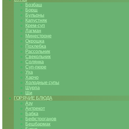
Бозбаш
Борщ
Бульоны
Капустняк
Крем-суп
Лагман
Минестроне
Окрошка
Похлебка
Рассольник
Свекольник
Солянка
Суп-пюре
Уха
Харчо
Холодные супы
Шурпа
Щи
ГОРЯЧИЕ БЛЮДА
Азу
Антрекот
Бабка
Бефстроганов
Бешбармак