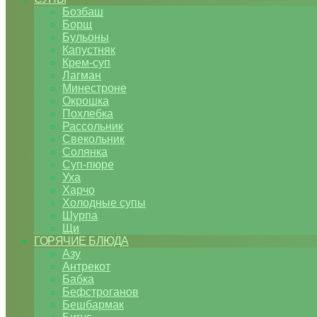
Бозбаш
Борщ
Бульоны
Капустняк
Крем-суп
Лагман
Минестроне
Окрошка
Похлебка
Рассольник
Свекольник
Солянка
Суп-пюре
Уха
Харчо
Холодные супы
Шурпа
Щи
ГОРЯЧИЕ БЛЮДА
Азу
Антрекот
Бабка
Бефстроганов
Бешбармак