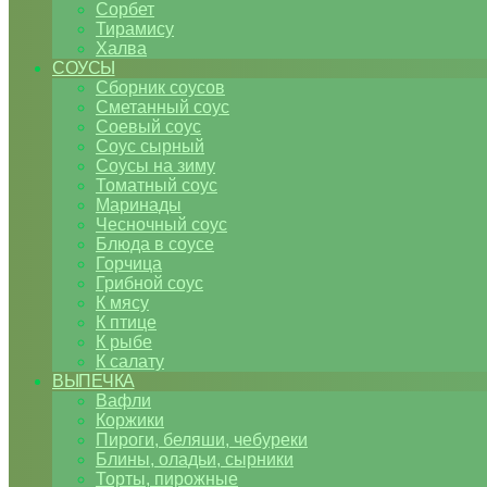
Сорбет
Тирамису
Халва
СОУСЫ
Сборник соусов
Сметанный соус
Соевый соус
Соус сырный
Соусы на зиму
Томатный соус
Маринады
Чесночный соус
Блюда в соусе
Горчица
Грибной соус
К мясу
К птице
К рыбе
К салату
ВЫПЕЧКА
Вафли
Коржики
Пироги, беляши, чебуреки
Блины, оладьи, сырники
Торты, пирожные