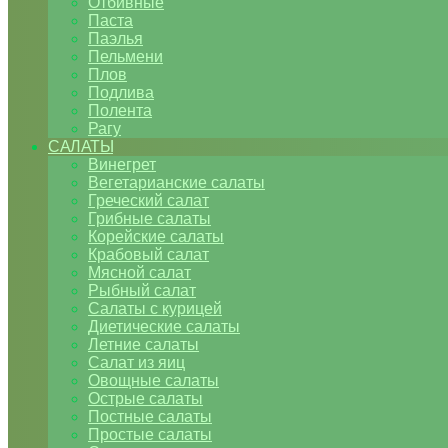
Отбивные
Паста
Паэлья
Пельмени
Плов
Подлива
Полента
Рагу
САЛАТЫ
Винегрет
Вегетарианские салаты
Греческий салат
Грибные салаты
Корейские салаты
Крабовый салат
Мясной салат
Рыбный салат
Салаты с курицей
Диетические салаты
Летние салаты
Салат из яиц
Овощные салаты
Острые салаты
Постные салаты
Простые салаты