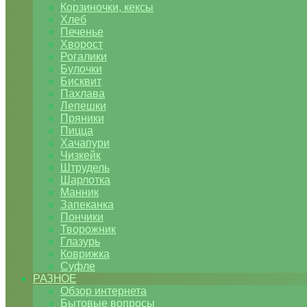
Корзиночки, кексы
Хлеб
Печенье
Хворост
Рогалики
Булочки
Бисквит
Пахлава
Лепешки
Пряники
Пицца
Хачапури
Чизкейк
Штрудель
Шарлотка
Манник
Запеканка
Пончики
Творожник
Глазурь
Коврижка
Суфле
РАЗНОЕ
Обзор интернета
Бытовые вопросы