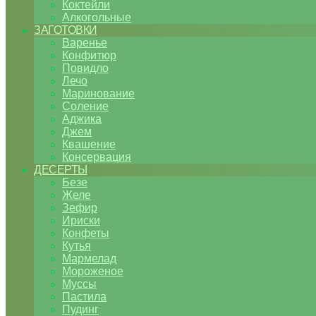
Коктейли
Алкогольные
ЗАГОТОВКИ
Варенье
Конфитюр
Повидло
Лечо
Маринование
Соление
Аджика
Джем
Квашение
Консервация
ДЕСЕРТЫ
Безе
Желе
Зефир
Ириски
Конфеты
Кутья
Мармелад
Мороженое
Муссы
Пастила
Пудинг