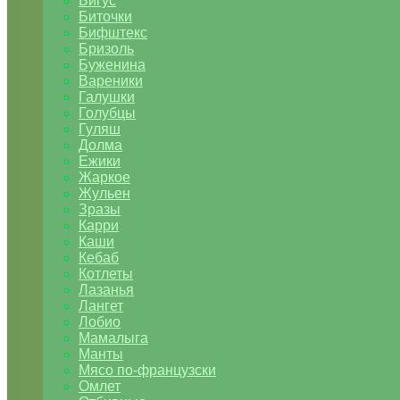
Бигус
Биточки
Бифштекс
Бризоль
Буженина
Вареники
Галушки
Голубцы
Гуляш
Долма
Ежики
Жаркое
Жульен
Зразы
Карри
Каши
Кебаб
Котлеты
Лазанья
Лангет
Лобио
Мамалыга
Манты
Мясо по-французски
Омлет