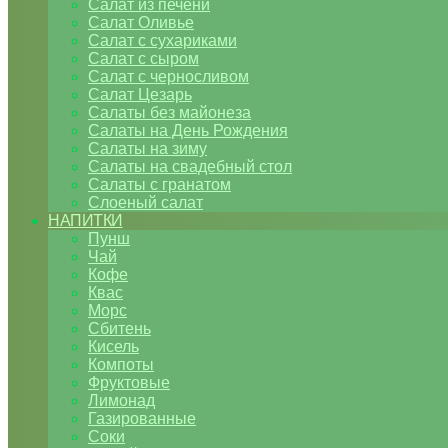
Салат из печени
Салат Оливье
Салат с сухариками
Салат с сыром
Салат с черносливом
Салат Цезарь
Салаты без майонеза
Салаты на День Рождения
Салаты на зиму
Салаты на свадебный стол
Салаты с гранатом
Слоеный салат
НАПИТКИ
Пунш
Чай
Кофе
Квас
Морс
Сбитень
Кисель
Компоты
Фруктовые
Лимонад
Газированные
Соки