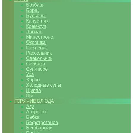
Бозбаш
Борщ
Бульоны
Капустняк
Крем-суп
Лагман
Минестроне
Окрошка
Похлебка
Рассольник
Свекольник
Солянка
Суп-пюре
Уха
Харчо
Холодные супы
Шурпа
Щи
ГОРЯЧИЕ БЛЮДА
Азу
Антрекот
Бабка
Бефстроганов
Бешбармак