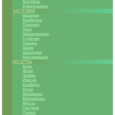
Коктейли
Алкогольные
ЗАГОТОВКИ
Варенье
Конфитюр
Повидло
Лечо
Маринование
Соление
Аджика
Джем
Квашение
Консервация
ДЕСЕРТЫ
Безе
Желе
Зефир
Ириски
Конфеты
Кутья
Мармелад
Мороженое
Муссы
Пастила
Пудинг