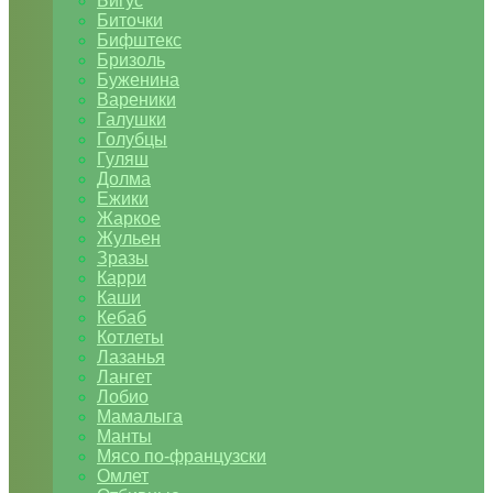
Бигус
Биточки
Бифштекс
Бризоль
Буженина
Вареники
Галушки
Голубцы
Гуляш
Долма
Ежики
Жаркое
Жульен
Зразы
Карри
Каши
Кебаб
Котлеты
Лазанья
Лангет
Лобио
Мамалыга
Манты
Мясо по-французски
Омлет