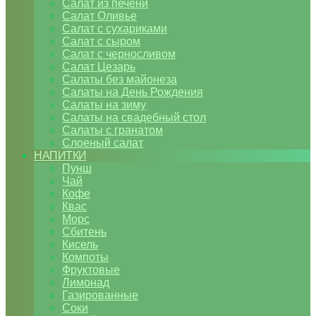
Салат из печени
Салат Оливье
Салат с сухариками
Салат с сыром
Салат с черносливом
Салат Цезарь
Салаты без майонеза
Салаты на День Рождения
Салаты на зиму
Салаты на свадебный стол
Салаты с гранатом
Слоеный салат
НАПИТКИ
Пунш
Чай
Кофе
Квас
Морс
Сбитень
Кисель
Компоты
Фруктовые
Лимонад
Газированные
Соки