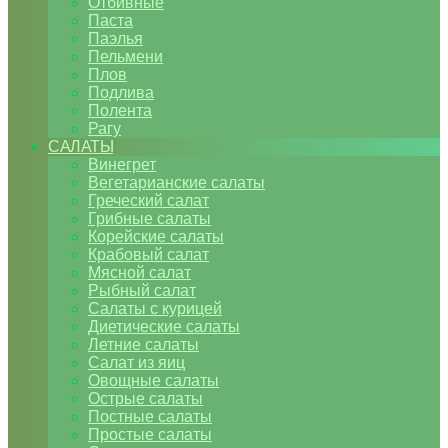
Отбивные
Паста
Паэлья
Пельмени
Плов
Подлива
Полента
Рагу
САЛАТЫ
Винегрет
Вегетарианские салаты
Греческий салат
Грибные салаты
Корейские салаты
Крабовый салат
Мясной салат
Рыбный салат
Салаты с курицей
Диетические салаты
Летние салаты
Салат из яиц
Овощные салаты
Острые салаты
Постные салаты
Простые салаты