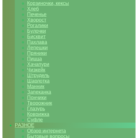
Корзиночки, кексы
Хлеб
Печенье
Хворост
Рогалики
Булочки
Бисквит
Пахлава
Лепешки
Пряники
Пицца
Хачапури
Чизкейк
Штрудель
Шарлотка
Манник
Запеканка
Пончики
Творожник
Глазурь
Коврижка
Суфле
РАЗНОЕ
Обзор интернета
Бытовые вопросы