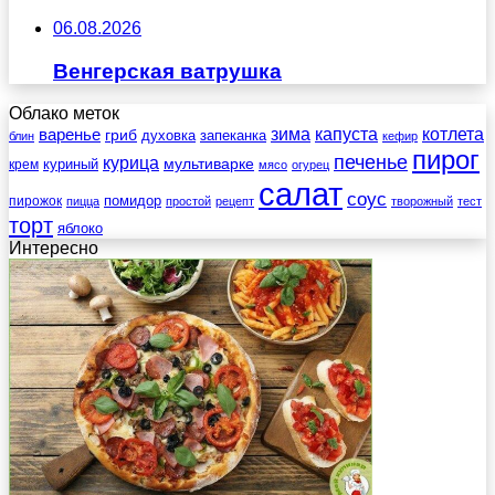
06.08.2026
Венгерская ватрушка
Облако меток
зима
котлета
варенье
капуста
гриб
духовка
запеканка
блин
кефир
пирог
печенье
курица
мультиварке
куриный
крем
мясо
огурец
салат
соус
помидор
пирожок
пицца
простой
рецепт
творожный
тест
торт
яблоко
Интересно