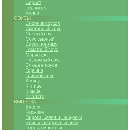
Сорбет
Тирамису
Халва
СОУСЫ
Сборник соусов
Сметанный соус
Соевый соус
Соус сырный
Соусы на зиму
Томатный соус
Маринады
Чесночный соус
Блюда в соусе
Горчица
Грибной соус
К мясу
К птице
К рыбе
К салату
ВЫПЕЧКА
Вафли
Коржики
Пироги, беляши, чебуреки
Блины, оладьи, сырники
Торты, пирожные