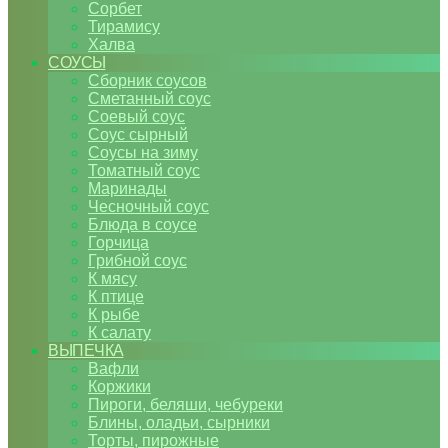
Сорбет
Тирамису
Халва
СОУСЫ
Сборник соусов
Сметанный соус
Соевый соус
Соус сырный
Соусы на зиму
Томатный соус
Маринады
Чесночный соус
Блюда в соусе
Горчица
Грибной соус
К мясу
К птице
К рыбе
К салату
ВЫПЕЧКА
Вафли
Коржики
Пироги, беляши, чебуреки
Блины, оладьи, сырники
Торты, пирожные