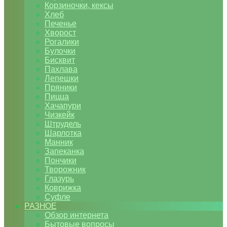
Корзиночки, кексы
Хлеб
Печенье
Хворост
Рогалики
Булочки
Бисквит
Пахлава
Лепешки
Пряники
Пицца
Хачапури
Чизкейк
Штрудель
Шарлотка
Манник
Запеканка
Пончики
Творожник
Глазурь
Коврижка
Суфле
РАЗНОЕ
Обзор интернета
Бытовые вопросы