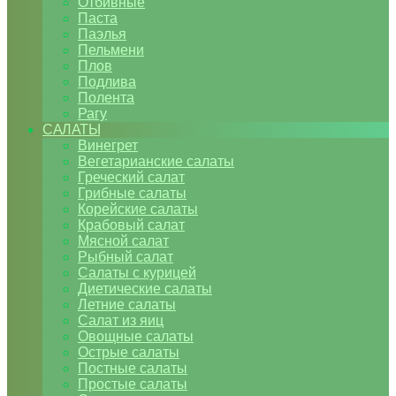
Отбивные
Паста
Паэлья
Пельмени
Плов
Подлива
Полента
Рагу
САЛАТЫ
Винегрет
Вегетарианские салаты
Греческий салат
Грибные салаты
Корейские салаты
Крабовый салат
Мясной салат
Рыбный салат
Салаты с курицей
Диетические салаты
Летние салаты
Салат из яиц
Овощные салаты
Острые салаты
Постные салаты
Простые салаты