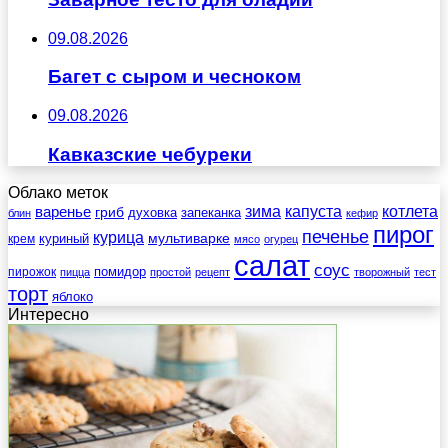
09.08.2026
Багет с сыром и чесноком
09.08.2026
Кавказские чебуреки
Облако меток
зима
котлета
варенье
капуста
гриб
духовка
запеканка
блин
кефир
пирог
печенье
курица
мультиварке
куриный
крем
мясо
огурец
салат
соус
помидор
пирожок
пицца
простой
рецепт
творожный
тест
торт
яблоко
Интересно