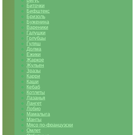
Бигус
Биточки
Бифштекс
Бризоль
Буженина
Вареники
Галушки
Голубцы
Гуляш
Долма
Ежики
Жаркое
Жульен
Зразы
Карри
Каши
Кебаб
Котлеты
Лазанья
Лангет
Лобио
Мамалыга
Манты
Мясо по-французски
Омлет