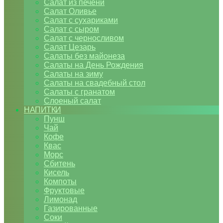
Салат из печени
Салат Оливье
Салат с сухариками
Салат с сыром
Салат с черносливом
Салат Цезарь
Салаты без майонеза
Салаты на День Рождения
Салаты на зиму
Салаты на свадебный стол
Салаты с гранатом
Слоеный салат
НАПИТКИ
Пунш
Чай
Кофе
Квас
Морс
Сбитень
Кисель
Компоты
Фруктовые
Лимонад
Газированные
Соки