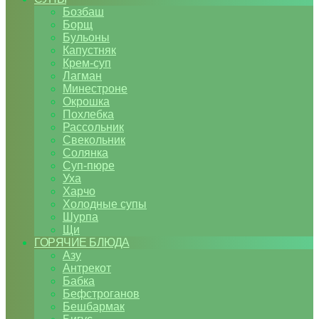
Бозбаш
Борщ
Бульоны
Капустняк
Крем-суп
Лагман
Минестроне
Окрошка
Похлебка
Рассольник
Свекольник
Солянка
Суп-пюре
Уха
Харчо
Холодные супы
Шурпа
Щи
ГОРЯЧИЕ БЛЮДА
Азу
Антрекот
Бабка
Бефстроганов
Бешбармак