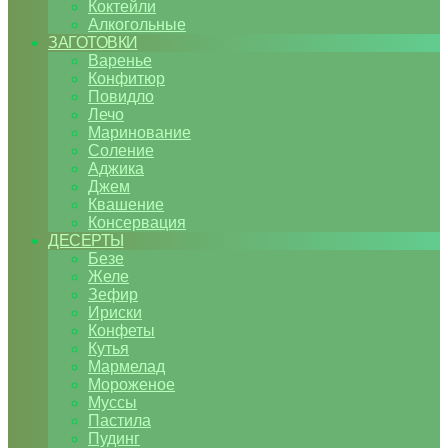
Коктейли
Алкогольные
ЗАГОТОВКИ
Варенье
Конфитюр
Повидло
Лечо
Маринование
Соление
Аджика
Джем
Квашение
Консервация
ДЕСЕРТЫ
Безе
Желе
Зефир
Ириски
Конфеты
Кутья
Мармелад
Мороженое
Муссы
Пастила
Пудинг