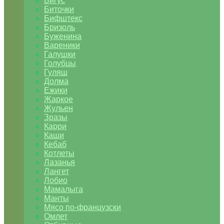
Бигус
Биточки
Бифштекс
Бризоль
Буженина
Вареники
Галушки
Голубцы
Гуляш
Долма
Ежики
Жаркое
Жульен
Зразы
Карри
Каши
Кебаб
Котлеты
Лазанья
Лангет
Лобио
Мамалыга
Манты
Мясо по-французски
Омлет