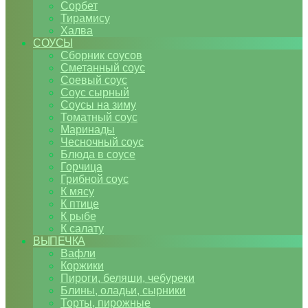
Сорбет
Тирамису
Халва
СОУСЫ
Сборник соусов
Сметанный соус
Соевый соус
Соус сырный
Соусы на зиму
Томатный соус
Маринады
Чесночный соус
Блюда в соусе
Горчица
Грибной соус
К мясу
К птице
К рыбе
К салату
ВЫПЕЧКА
Вафли
Коржики
Пироги, беляши, чебуреки
Блины, оладьи, сырники
Торты, пирожные