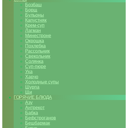
Бозбаш
Борщ
Бульоны
Капустняк
Крем-суп
Лагман
Минестроне
Окрошка
Похлебка
Рассольник
Свекольник
Солянка
Суп-пюре
Уха
Харчо
Холодные супы
Шурпа
Щи
ГОРЯЧИЕ БЛЮДА
Азу
Антрекот
Бабка
Бефстроганов
Бешбармак