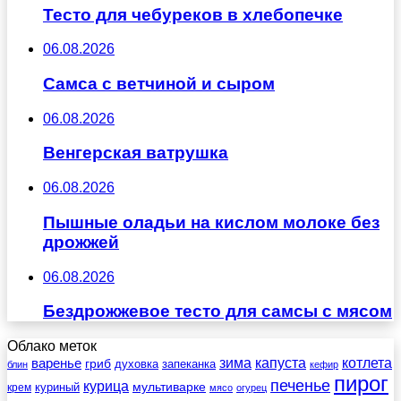
Тесто для чебуреков в хлебопечке
06.08.2026
Самса с ветчиной и сыром
06.08.2026
Венгерская ватрушка
06.08.2026
Пышные оладьи на кислом молоке без
дрожжей
06.08.2026
Бездрожжевое тесто для самсы с мясом
Облако меток
зима
котлета
варенье
капуста
гриб
духовка
запеканка
блин
кефир
пирог
печенье
курица
мультиварке
куриный
крем
мясо
огурец