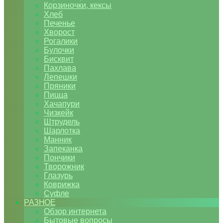
Корзиночки, кексы
Хлеб
Печенье
Хворост
Рогалики
Булочки
Бисквит
Пахлава
Лепешки
Пряники
Пицца
Хачапури
Чизкейк
Штрудель
Шарлотка
Манник
Запеканка
Пончики
Творожник
Глазурь
Коврижка
Суфле
РАЗНОЕ
Обзор интернета
Бытовые вопросы