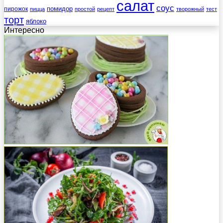
салат
соус
помидор
пирожок
пицца
простой
рецепт
творожный
тест
торт
яблоко
Интересно