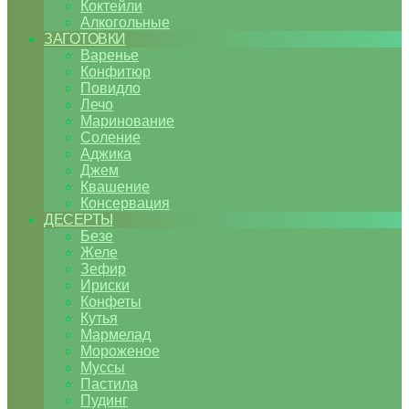
Коктейли
Алкогольные
ЗАГОТОВКИ
Варенье
Конфитюр
Повидло
Лечо
Маринование
Соление
Аджика
Джем
Квашение
Консервация
ДЕСЕРТЫ
Безе
Желе
Зефир
Ириски
Конфеты
Кутья
Мармелад
Мороженое
Муссы
Пастила
Пудинг