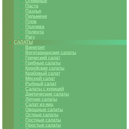
Отбивные
Паста
Паэлья
Пельмени
Плов
Подлива
Полента
Рагу
САЛАТЫ
Винегрет
Вегетарианские салаты
Греческий салат
Грибные салаты
Корейские салаты
Крабовый салат
Мясной салат
Рыбный салат
Салаты с курицей
Диетические салаты
Летние салаты
Салат из яиц
Овощные салаты
Острые салаты
Постные салаты
Простые салаты