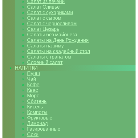
Салат из печени
Салат Оливье
Салат с сухариками
Салат с сыром
Салат с черносливом
Салат Цезарь
Салаты без майонеза
Салаты на День Рождения
Салаты на зиму
Салаты на свадебный стол
Салаты с гранатом
Слоеный салат
НАПИТКИ
Пунш
Чай
Кофе
Квас
Морс
Сбитень
Кисель
Компоты
Фруктовые
Лимонад
Газированные
Соки