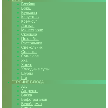
Бозбаш
Борщ
Бульоны
Капустняк
Крем-суп
Лагман
Минестроне
Окрошка
Похлебка
Рассольник
Свекольник
Солянка
Суп-пюре
Уха
Харчо
Холодные супы
Шурпа
Щи
ГОРЯЧИЕ БЛЮДА
Азу
Антрекот
Бабка
Бефстроганов
Бешбармак