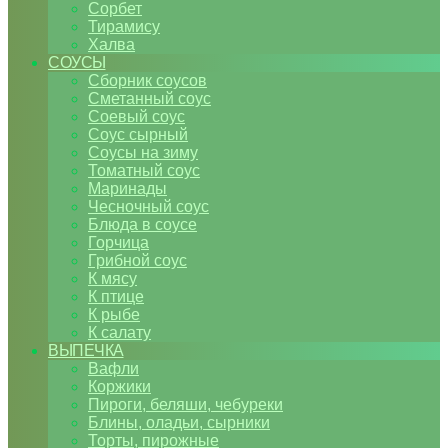
Сорбет
Тирамису
Халва
СОУСЫ
Сборник соусов
Сметанный соус
Соевый соус
Соус сырный
Соусы на зиму
Томатный соус
Маринады
Чесночный соус
Блюда в соусе
Горчица
Грибной соус
К мясу
К птице
К рыбе
К салату
ВЫПЕЧКА
Вафли
Коржики
Пироги, беляши, чебуреки
Блины, оладьи, сырники
Торты, пирожные