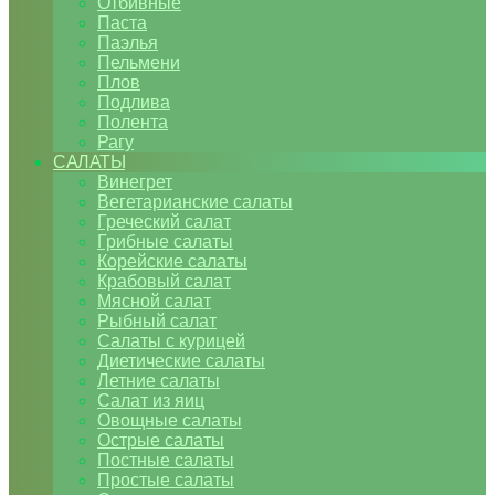
Отбивные
Паста
Паэлья
Пельмени
Плов
Подлива
Полента
Рагу
САЛАТЫ
Винегрет
Вегетарианские салаты
Греческий салат
Грибные салаты
Корейские салаты
Крабовый салат
Мясной салат
Рыбный салат
Салаты с курицей
Диетические салаты
Летние салаты
Салат из яиц
Овощные салаты
Острые салаты
Постные салаты
Простые салаты