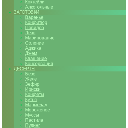
Коктейли
Алкогольные
ЗАГОТОВКИ
Варенье
Конфитюр
Повидло
Лечо
Маринование
Соление
Аджика
Джем
Квашение
Консервация
ДЕСЕРТЫ
Безе
Желе
Зефир
Ириски
Конфеты
Кутья
Мармелад
Мороженое
Муссы
Пастила
Пудинг