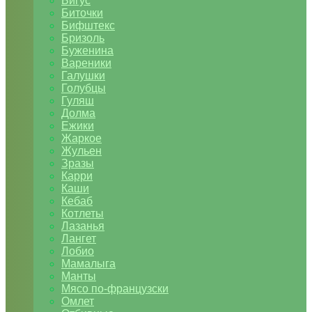
Бигус
Биточки
Бифштекс
Бризоль
Буженина
Вареники
Галушки
Голубцы
Гуляш
Долма
Ежики
Жаркое
Жульен
Зразы
Карри
Каши
Кебаб
Котлеты
Лазанья
Лангет
Лобио
Мамалыга
Манты
Мясо по-французски
Омлет