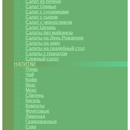
Салат из печени
Салат Оливье
Салат с сухариками
Салат с сыром
Салат с черносливом
Салат Цезарь
Салаты без майонеза
Салаты на День Рождения
Салаты на зиму
Салаты на свадебный стол
Салаты с гранатом
Слоеный салат
НАПИТКИ
Пунш
Чай
Кофе
Квас
Морс
Сбитень
Кисель
Компоты
Фруктовые
Лимонад
Газированные
Соки