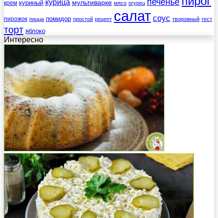
пирог
печенье
курица
мультиварке
куриный
крем
мясо
огурец
салат
соус
помидор
пирожок
пицца
простой
рецепт
творожный
тест
торт
яблоко
Интересно