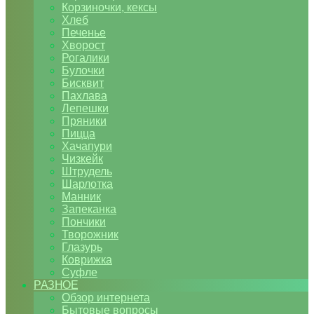
Корзиночки, кексы
Хлеб
Печенье
Хворост
Рогалики
Булочки
Бисквит
Пахлава
Лепешки
Пряники
Пицца
Хачапури
Чизкейк
Штрудель
Шарлотка
Манник
Запеканка
Пончики
Творожник
Глазурь
Коврижка
Суфле
РАЗНОЕ
Обзор интернета
Бытовые вопросы