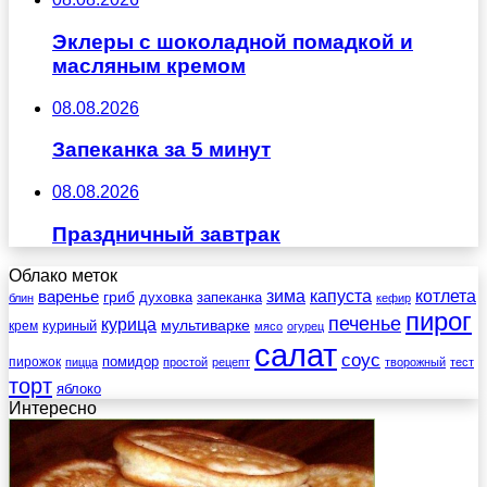
Эклеры с шоколадной помадкой и
масляным кремом
08.08.2026
Запеканка за 5 минут
08.08.2026
Праздничный завтрак
Облако меток
зима
котлета
варенье
капуста
гриб
духовка
запеканка
блин
кефир
пирог
печенье
курица
мультиварке
куриный
крем
мясо
огурец
салат
соус
помидор
пирожок
пицца
простой
рецепт
творожный
тест
торт
яблоко
Интересно