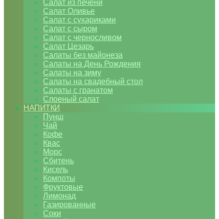
Салат из печени
Салат Оливье
Салат с сухариками
Салат с сыром
Салат с черносливом
Салат Цезарь
Салаты без майонеза
Салаты на День Рождения
Салаты на зиму
Салаты на свадебный стол
Салаты с гранатом
Слоеный салат
НАПИТКИ
Пунш
Чай
Кофе
Квас
Морс
Сбитень
Кисель
Компоты
Фруктовые
Лимонад
Газированные
Соки