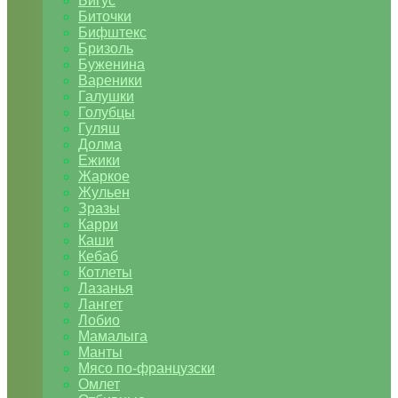
Бигус
Биточки
Бифштекс
Бризоль
Буженина
Вареники
Галушки
Голубцы
Гуляш
Долма
Ежики
Жаркое
Жульен
Зразы
Карри
Каши
Кебаб
Котлеты
Лазанья
Лангет
Лобио
Мамалыга
Манты
Мясо по-французски
Омлет