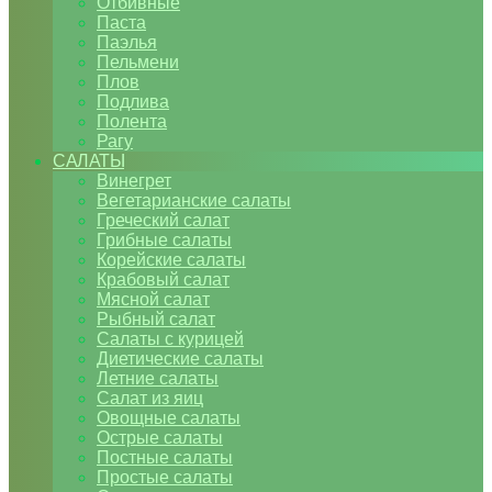
Отбивные
Паста
Паэлья
Пельмени
Плов
Подлива
Полента
Рагу
САЛАТЫ
Винегрет
Вегетарианские салаты
Греческий салат
Грибные салаты
Корейские салаты
Крабовый салат
Мясной салат
Рыбный салат
Салаты с курицей
Диетические салаты
Летние салаты
Салат из яиц
Овощные салаты
Острые салаты
Постные салаты
Простые салаты