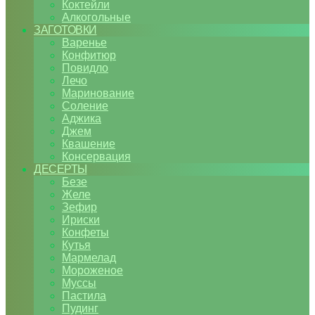
Коктейли
Алкогольные
ЗАГОТОВКИ
Варенье
Конфитюр
Повидло
Лечо
Маринование
Соление
Аджика
Джем
Квашение
Консервация
ДЕСЕРТЫ
Безе
Желе
Зефир
Ириски
Конфеты
Кутья
Мармелад
Мороженое
Муссы
Пастила
Пудинг