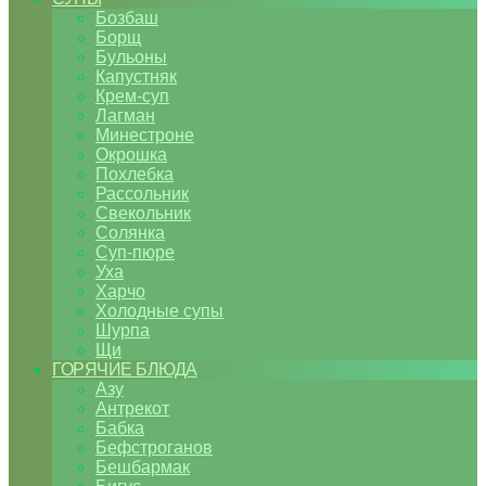
Бозбаш
Борщ
Бульоны
Капустняк
Крем-суп
Лагман
Минестроне
Окрошка
Похлебка
Рассольник
Свекольник
Солянка
Суп-пюре
Уха
Харчо
Холодные супы
Шурпа
Щи
ГОРЯЧИЕ БЛЮДА
Азу
Антрекот
Бабка
Бефстроганов
Бешбармак