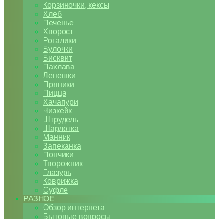
Корзиночки, кексы
Хлеб
Печенье
Хворост
Рогалики
Булочки
Бисквит
Пахлава
Лепешки
Пряники
Пицца
Хачапури
Чизкейк
Штрудель
Шарлотка
Манник
Запеканка
Пончики
Творожник
Глазурь
Коврижка
Суфле
РАЗНОЕ
Обзор интернета
Бытовые вопросы