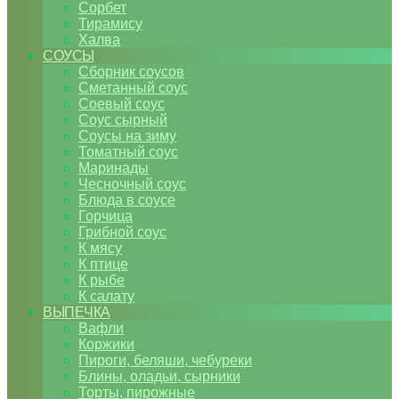
Сорбет
Тирамису
Халва
СОУСЫ
Сборник соусов
Сметанный соус
Соевый соус
Соус сырный
Соусы на зиму
Томатный соус
Маринады
Чесночный соус
Блюда в соусе
Горчица
Грибной соус
К мясу
К птице
К рыбе
К салату
ВЫПЕЧКА
Вафли
Коржики
Пироги, беляши, чебуреки
Блины, оладьи, сырники
Торты, пирожные