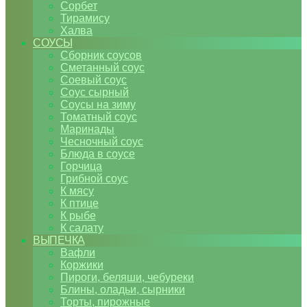
Сорбет
Тирамису
Халва
СОУСЫ
Сборник соусов
Сметанный соус
Соевый соус
Соус сырный
Соусы на зиму
Томатный соус
Маринады
Чесночный соус
Блюда в соусе
Горчица
Грибной соус
К мясу
К птице
К рыбе
К салату
ВЫПЕЧКА
Вафли
Коржики
Пироги, беляши, чебуреки
Блины, оладьи, сырники
Торты, пирожные