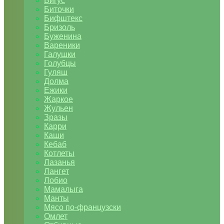
Бигус
Биточки
Бифштекс
Бризоль
Буженина
Вареники
Галушки
Голубцы
Гуляш
Долма
Ежики
Жаркое
Жульен
Зразы
Карри
Каши
Кебаб
Котлеты
Лазанья
Лангет
Лобио
Мамалыга
Манты
Мясо по-французски
Омлет