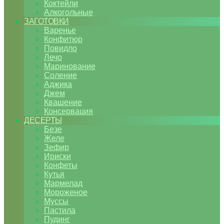
Коктейли
Алкогольные
ЗАГОТОВКИ
Варенье
Конфитюр
Повидло
Лечо
Маринование
Соление
Аджика
Джем
Квашение
Консервация
ДЕСЕРТЫ
Безе
Желе
Зефир
Ириски
Конфеты
Кутья
Мармелад
Мороженое
Муссы
Пастила
Пудинг