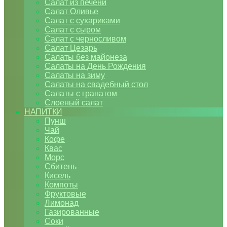
Салат из печени
Салат Оливье
Салат с сухариками
Салат с сыром
Салат с черносливом
Салат Цезарь
Салаты без майонеза
Салаты на День Рождения
Салаты на зиму
Салаты на свадебный стол
Салаты с гранатом
Слоеный салат
НАПИТКИ
Пунш
Чай
Кофе
Квас
Морс
Сбитень
Кисель
Компоты
Фруктовые
Лимонад
Газированные
Соки