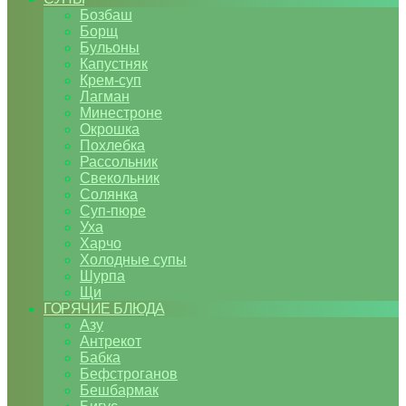
Бозбаш
Борщ
Бульоны
Капустняк
Крем-суп
Лагман
Минестроне
Окрошка
Похлебка
Рассольник
Свекольник
Солянка
Суп-пюре
Уха
Харчо
Холодные супы
Шурпа
Щи
ГОРЯЧИЕ БЛЮДА
Азу
Антрекот
Бабка
Бефстроганов
Бешбармак