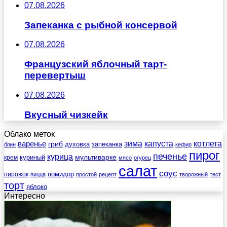
07.08.2026
Запеканка с рыбной консервой
07.08.2026
Французский яблочный тарт-
перевертыш
07.08.2026
Вкусный чизкейк
Облако меток
зима
котлета
варенье
капуста
гриб
духовка
запеканка
блин
кефир
пирог
печенье
курица
мультиварке
куриный
крем
мясо
огурец
салат
соус
помидор
пирожок
пицца
простой
рецепт
творожный
тест
торт
яблоко
Интересно