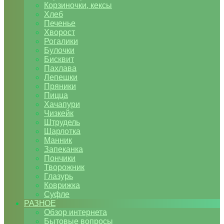
Корзиночки, кексы
Хлеб
Печенье
Хворост
Рогалики
Булочки
Бисквит
Пахлава
Лепешки
Пряники
Пицца
Хачапури
Чизкейк
Штрудель
Шарлотка
Манник
Запеканка
Пончики
Творожник
Глазурь
Коврижка
Суфле
РАЗНОЕ
Обзор интернета
Бытовые вопросы