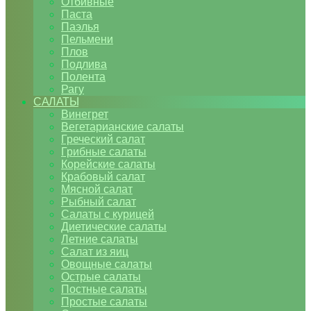
Отбивные
Паста
Паэлья
Пельмени
Плов
Подлива
Полента
Рагу
САЛАТЫ
Винегрет
Вегетарианские салаты
Греческий салат
Грибные салаты
Корейские салаты
Крабовый салат
Мясной салат
Рыбный салат
Салаты с курицей
Диетические салаты
Летние салаты
Салат из яиц
Овощные салаты
Острые салаты
Постные салаты
Простые салаты