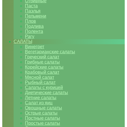
Отбивные
Паста
Паэлья
Пельмени
Плов
Подлива
Полента
Рагу
САЛАТЫ
Винегрет
Вегетарианские салаты
Греческий салат
Грибные салаты
Корейские салаты
Крабовый салат
Мясной салат
Рыбный салат
Салаты с курицей
Диетические салаты
Летние салаты
Салат из яиц
Овощные салаты
Острые салаты
Постные салаты
Простые салаты