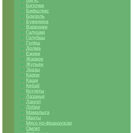
Бигус
Биточки
Бифштекс
Бризоль
Буженина
Вареники
Галушки
Голубцы
Гуляш
Долма
Ежики
Жаркое
Жульен
Зразы
Карри
Каши
Кебаб
Котлеты
Лазанья
Лангет
Лобио
Мамалыга
Манты
Мясо по-французски
Омлет