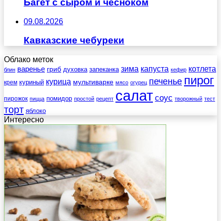
Багет с сыром и чесноком
09.08.2026
Кавказские чебуреки
Облако меток
зима
котлета
варенье
капуста
гриб
духовка
запеканка
блин
кефир
пирог
печенье
курица
мультиварке
куриный
крем
мясо
огурец
салат
соус
помидор
пирожок
пицца
простой
рецепт
творожный
тест
торт
яблоко
Интересно