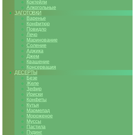
Коктейли
Алкогольные
ЗАГОТОВКИ
Варенье
Конфитюр
Повидло
Лечо
Маринование
Соление
Аджика
Джем
Квашение
Консервация
ДЕСЕРТЫ
Безе
Желе
Зефир
Ириски
Конфеты
Кутья
Мармелад
Мороженое
Муссы
Пастила
Пудинг