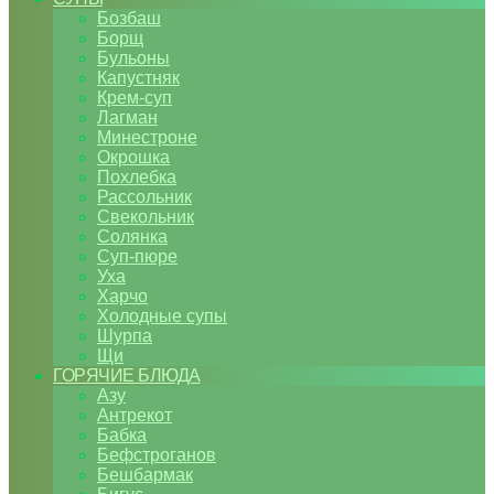
Бозбаш
Борщ
Бульоны
Капустняк
Крем-суп
Лагман
Минестроне
Окрошка
Похлебка
Рассольник
Свекольник
Солянка
Суп-пюре
Уха
Харчо
Холодные супы
Шурпа
Щи
ГОРЯЧИЕ БЛЮДА
Азу
Антрекот
Бабка
Бефстроганов
Бешбармак