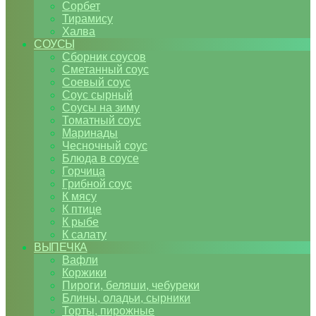
Сорбет
Тирамису
Халва
СОУСЫ
Сборник соусов
Сметанный соус
Соевый соус
Соус сырный
Соусы на зиму
Томатный соус
Маринады
Чесночный соус
Блюда в соусе
Горчица
Грибной соус
К мясу
К птице
К рыбе
К салату
ВЫПЕЧКА
Вафли
Коржики
Пироги, беляши, чебуреки
Блины, оладьи, сырники
Торты, пирожные