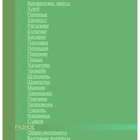
Корзиночки, кексы
Хлеб
Печенье
Хворост
Рогалики
Булочки
Бисквит
Пахлава
Лепешки
Пряники
Пицца
Хачапури
Чизкейк
Штрудель
Шарлотка
Манник
Запеканка
Пончики
Творожник
Глазурь
Коврижка
Суфле
РАЗНОЕ
Обзор интернета
Бытовые вопросы