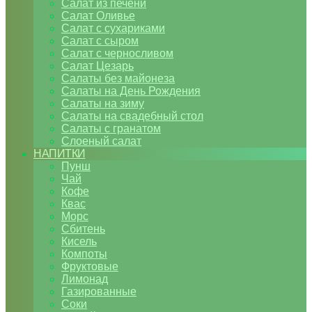
Салат из печени
Салат Оливье
Салат с сухариками
Салат с сыром
Салат с черносливом
Салат Цезарь
Салаты без майонеза
Салаты на День Рождения
Салаты на зиму
Салаты на свадебный стол
Салаты с гранатом
Слоеный салат
НАПИТКИ
Пунш
Чай
Кофе
Квас
Морс
Сбитень
Кисель
Компоты
Фруктовые
Лимонад
Газированные
Соки