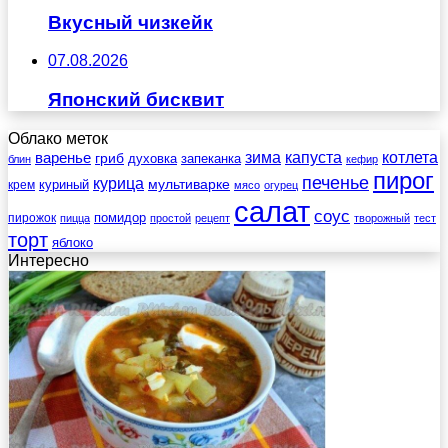
Вкусный чизкейк
07.08.2026
Японский бисквит
Облако меток
зима
котлета
варенье
капуста
гриб
духовка
запеканка
блин
кефир
пирог
печенье
курица
мультиварке
куриный
крем
мясо
огурец
салат
соус
помидор
пирожок
пицца
простой
рецепт
творожный
тест
торт
яблоко
Интересно