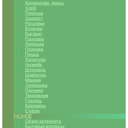
Корзиночки, кексы
Хлеб
Печенье
Хворост
Рогалики
Булочки
Бисквит
Пахлава
Лепешки
Пряники
Пицца
Хачапури
Чизкейк
Штрудель
Шарлотка
Манник
Запеканка
Пончики
Творожник
Глазурь
Коврижка
Суфле
РАЗНОЕ
Обзор интернета
Бытовые вопросы