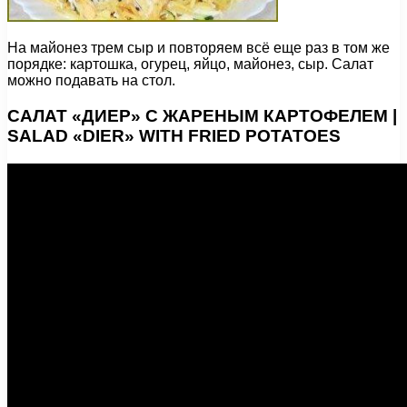
На майонез трем сыр и повторяем всё еще раз в том же
порядке: картошка, огурец, яйцо, майонез, сыр. Салат
можно подавать на стол.
САЛАТ «ДИЕР» С ЖАРЕНЫМ КАРТОФЕЛЕМ |
SALAD «DIER» WITH FRIED POTATOES