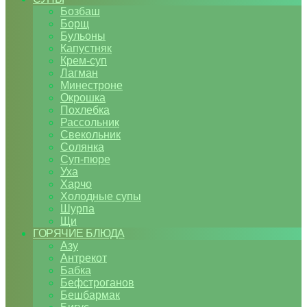
Бозбаш
Борщ
Бульоны
Капустняк
Крем-суп
Лагман
Минестроне
Окрошка
Похлебка
Рассольник
Свекольник
Солянка
Суп-пюре
Уха
Харчо
Холодные супы
Шурпа
Щи
ГОРЯЧИЕ БЛЮДА
Азу
Антрекот
Бабка
Бефстроганов
Бешбармак