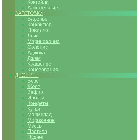
Коктейли
Алкогольные
ЗАГОТОВКИ
Варенье
Конфитюр
Повидло
Лечо
Маринование
Соление
Аджика
Джем
Квашение
Консервация
ДЕСЕРТЫ
Безе
Желе
Зефир
Ириски
Конфеты
Кутья
Мармелад
Мороженое
Муссы
Пастила
Пудинг