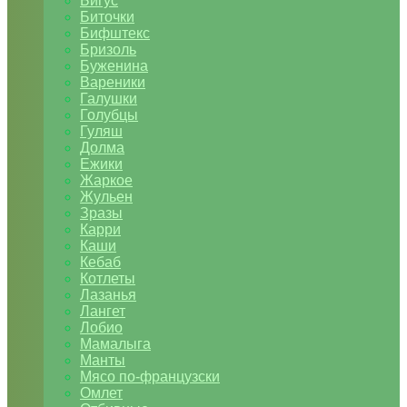
Бигус
Биточки
Бифштекс
Бризоль
Буженина
Вареники
Галушки
Голубцы
Гуляш
Долма
Ежики
Жаркое
Жульен
Зразы
Карри
Каши
Кебаб
Котлеты
Лазанья
Лангет
Лобио
Мамалыга
Манты
Мясо по-французски
Омлет