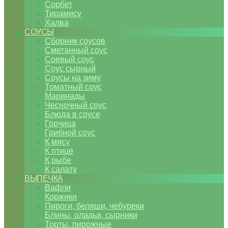
Сорбет
Тирамису
Халва
СОУСЫ
Сборник соусов
Сметанный соус
Соевый соус
Соус сырный
Соусы на зиму
Томатный соус
Маринады
Чесночный соус
Блюда в соусе
Горчица
Грибной соус
К мясу
К птице
К рыбе
К салату
ВЫПЕЧКА
Вафли
Коржики
Пироги, беляши, чебуреки
Блины, оладьи, сырники
Торты, пирожные