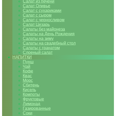
Салат из печени
Салат Оливье
Салат с сухариками
Салат с сыром
Салат с черносливом
Салат Цезарь
Салаты без майонеза
Салаты на День Рождения
Салаты на зиму
Салаты на свадебный стол
Салаты с гранатом
Слоеный салат
НАПИТКИ
Пунш
Чай
Кофе
Квас
Морс
Сбитень
Кисель
Компоты
Фруктовые
Лимонад
Газированные
Соки