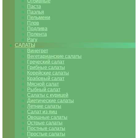
Отбивные
Паста
Паэлья
Пельмени
Плов
Подлива
Полента
Рагу
САЛАТЫ
Винегрет
Вегетарианские салаты
Греческий салат
Грибные салаты
Корейские салаты
Крабовый салат
Мясной салат
Рыбный салат
Салаты с курицей
Диетические салаты
Летние салаты
Салат из яиц
Овощные салаты
Острые салаты
Постные салаты
Простые салаты