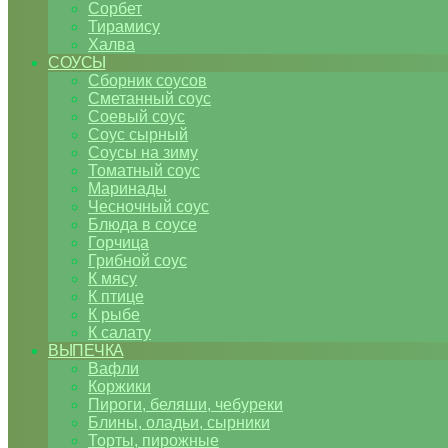
Сорбет
Тирамису
Халва
СОУСЫ
Сборник соусов
Сметанный соус
Соевый соус
Соус сырный
Соусы на зиму
Томатный соус
Маринады
Чесночный соус
Блюда в соусе
Горчица
Грибной соус
К мясу
К птице
К рыбе
К салату
ВЫПЕЧКА
Вафли
Коржики
Пироги, беляши, чебуреки
Блины, оладьи, сырники
Торты, пирожные