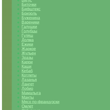
Бигус
Биточки
Бифштекс
Бризоль
Буженина
Вареники
Галушки
Голубцы
Гуляш
Долма
Ежики
Жаркое
Жульен
Зразы
Карри
Каши
Кебаб
Котлеты
Лазанья
Лангет
Лобио
Мамалыга
Манты
Мясо по-французски
Омлет