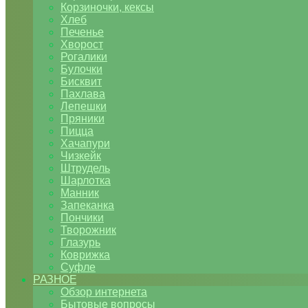
Корзиночки, кексы
Хлеб
Печенье
Хворост
Рогалики
Булочки
Бисквит
Пахлава
Лепешки
Пряники
Пицца
Хачапури
Чизкейк
Штрудель
Шарлотка
Манник
Запеканка
Пончики
Творожник
Глазурь
Коврижка
Суфле
РАЗНОЕ
Обзор интернета
Бытовые вопросы