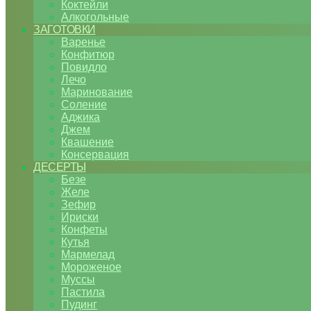
Коктейли
Алкогольные
ЗАГОТОВКИ
Варенье
Конфитюр
Повидло
Лечо
Маринование
Соление
Аджика
Джем
Квашение
Консервация
ДЕСЕРТЫ
Безе
Желе
Зефир
Ириски
Конфеты
Кутья
Мармелад
Мороженое
Муссы
Пастила
Пудинг