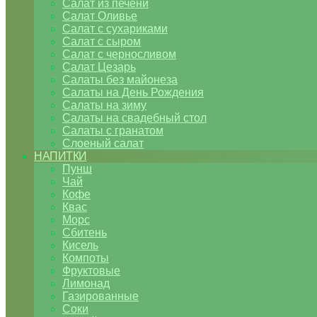
Салат из печени
Салат Оливье
Салат с сухариками
Салат с сыром
Салат с черносливом
Салат Цезарь
Салаты без майонеза
Салаты на День Рождения
Салаты на зиму
Салаты на свадебный стол
Салаты с гранатом
Слоеный салат
НАПИТКИ
Пунш
Чай
Кофе
Квас
Морс
Сбитень
Кисель
Компоты
Фруктовые
Лимонад
Газированные
Соки