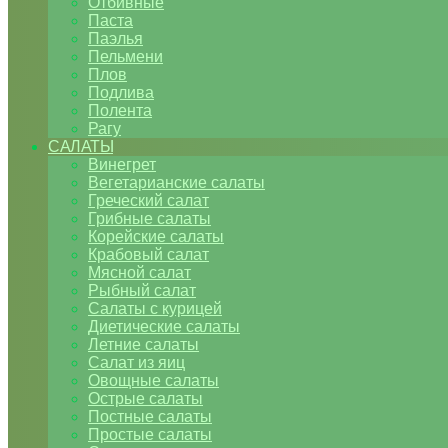
Отбивные
Паста
Паэлья
Пельмени
Плов
Подлива
Полента
Рагу
САЛАТЫ
Винегрет
Вегетарианские салаты
Греческий салат
Грибные салаты
Корейские салаты
Крабовый салат
Мясной салат
Рыбный салат
Салаты с курицей
Диетические салаты
Летние салаты
Салат из яиц
Овощные салаты
Острые салаты
Постные салаты
Простые салаты