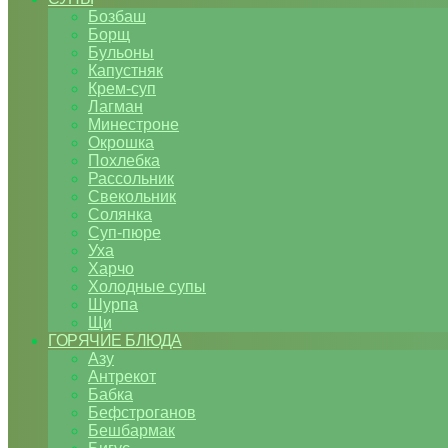
Бозбаш
Борщ
Бульоны
Капустняк
Крем-суп
Лагман
Минестроне
Окрошка
Похлебка
Рассольник
Свекольник
Солянка
Суп-пюре
Уха
Харчо
Холодные супы
Шурпа
Щи
ГОРЯЧИЕ БЛЮДА
Азу
Антрекот
Бабка
Бефстроганов
Бешбармак